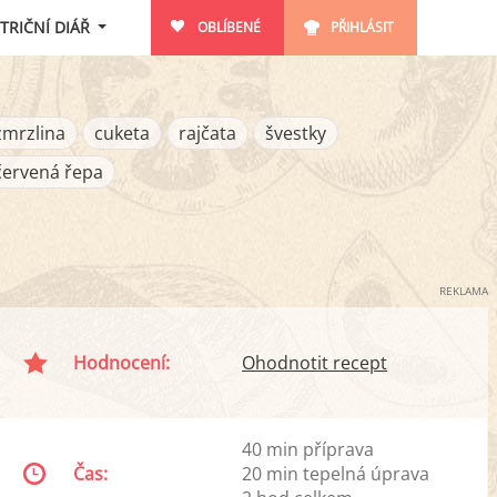
TRIČNÍ DIÁŘ
OBLÍBENÉ
PŘIHLÁSIT
zmrzlina
cuketa
rajčata
švestky
červená řepa
REKLAMA
Hodnocení:
Ohodnotit recept
40 min příprava
Čas:
20 min tepelná úprava