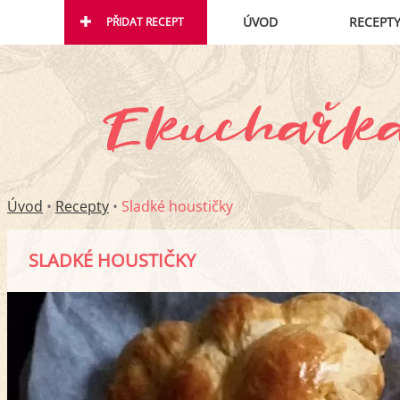
ÚVOD
RECEPT
PŘIDAT RECEPT
Úvod
•
Recepty
•
Sladké houstičky
SLADKÉ HOUSTIČKY