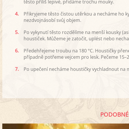
těsto příliš lepivé, přidáme trochu mouky.
4.
Přikryjeme těsto čistou utěrkou a necháme ho k
nezdvojnásobí svůj objem.
5.
Po vykynutí těsto rozdělíme na menší kousky (asi
houstiček. Můžeme je zatočit, uplést nebo nech
6.
Předehřejeme troubu na 180 °C. Houstičky přen
případně potřeme vejcem pro lesk. Pečeme 15–2
7.
Po upečení necháme houstičky vychladnout na mř
PODOBNÉ 