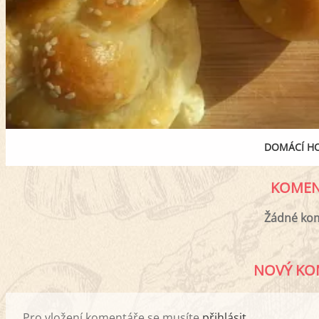
DOMÁCÍ H
KOMEN
Žádné ko
NOVÝ KO
Pro vložení komentáře se musíte
přihlásit
.