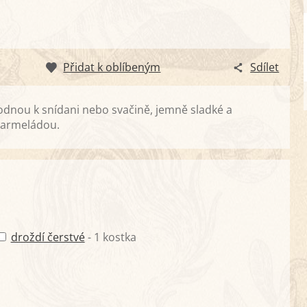
Přidat k oblíbeným
Sdílet
dnou k snídani nebo svačině, jemně sladké a
marmeládou.
droždí čerstvé
- 1 kostka