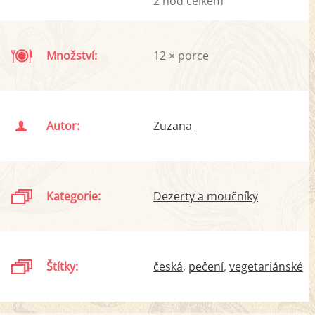
2 hod celkem
Množství:
12 × porce
Autor:
Zuzana
Kategorie:
Dezerty a moučníky
Štítky:
česká
pečení
vegetariánské