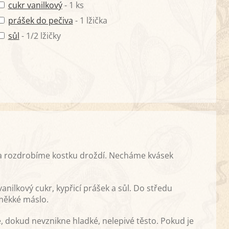
cukr vanilkový
- 1 ks
prášek do pečiva
- 1 lžička
sůl
- 1/2 lžičky
 a rozdrobíme kostku droždí. Necháme kvásek
nilkový cukr, kypřicí prášek a sůl. Do středu
 měkké máslo.
dokud nevznikne hladké, nelepivé těsto. Pokud je