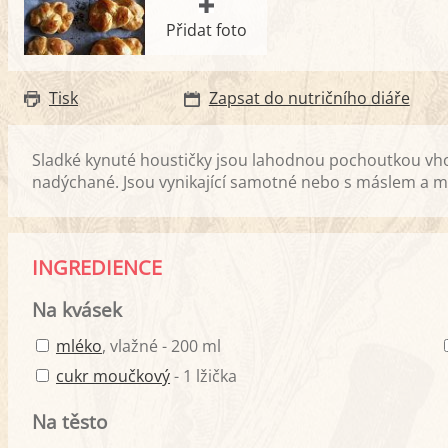
Přidat foto
Tisk
Zapsat do nutričního diáře
Sladké kynuté houstičky jsou lahodnou pochoutkou vho
nadýchané. Jsou vynikající samotné nebo s máslem a 
INGREDIENCE
Na kvásek
mléko
, vlažné - 200 ml
cukr moučkový
- 1 lžička
Na těsto