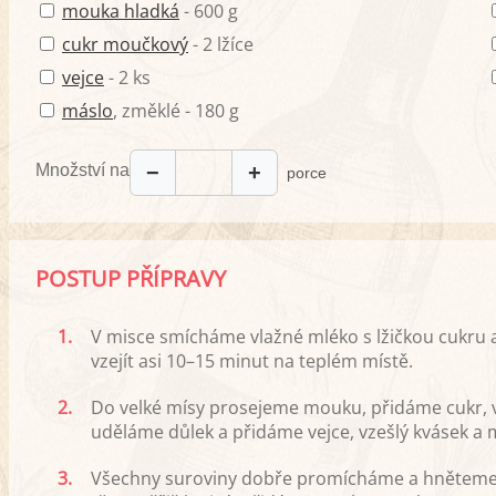
mouka hladká
- 600 g
cukr moučkový
- 2 lžíce
vejce
- 2 ks
máslo
, změklé - 180 g
Množství na
−
+
porce
POSTUP PŘÍPRAVY
1.
V misce smícháme vlažné mléko s lžičkou cukru
vzejít asi 10–15 minut na teplém místě.
2.
Do velké mísy prosejeme mouku, přidáme cukr, va
uděláme důlek a přidáme vejce, vzešlý kvásek a
3.
Všechny suroviny dobře promícháme a hněteme, 