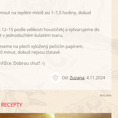
ynout na teplém místě asi 1–1,5 hodiny, dokud
 12–15 podle velikosti houstiček) a vytvarujeme do
at v jednoduchém kulatém tvaru.
eseme na plech vyložený pečicím papírem,
0 minut, dokud nejsou zlatavé.
ížce. Dobrou chuť! :-)
Od:
Zuzana
,
4.11.2024
REKLAMA
RECEPTY