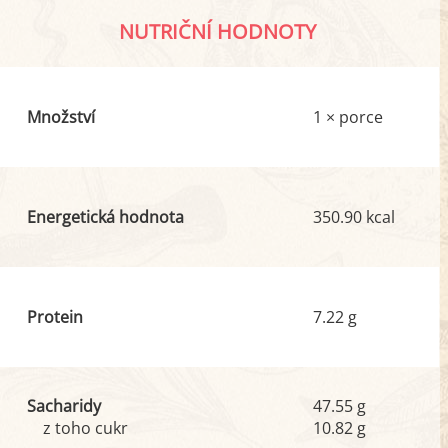
NUTRIČNÍ HODNOTY
Množství
1 × porce
Energetická hodnota
350.90 kcal
Protein
7.22 g
Sacharidy
47.55 g
z toho cukr
10.82 g