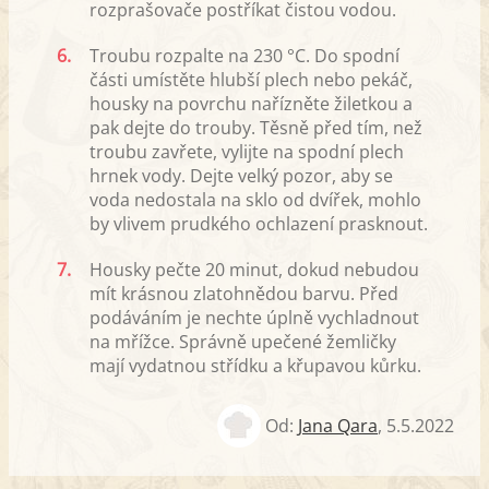
rozprašovače postříkat čistou vodou.
6.
Troubu rozpalte na 230 °C. Do spodní
části umístěte hlubší plech nebo pekáč,
housky na povrchu nařízněte žiletkou a
pak dejte do trouby. Těsně před tím, než
troubu zavřete, vylijte na spodní plech
hrnek vody. Dejte velký pozor, aby se
voda nedostala na sklo od dvířek, mohlo
by vlivem prudkého ochlazení prasknout.
7.
Housky pečte 20 minut, dokud nebudou
mít krásnou zlatohnědou barvu. Před
podáváním je nechte úplně vychladnout
na mřížce. Správně upečené žemličky
mají vydatnou střídku a křupavou kůrku.
Od:
Jana Qara
,
5.5.2022