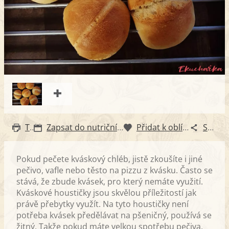
Tisk
Zapsat do nutričního diáře
Přidat k oblíbeným
Sdílet
Pokud pečete kváskový chléb, jistě zkoušíte i jiné
pečivo, vafle nebo těsto na pizzu z kvásku. Často se
stává, že zbude kvásek, pro který nemáte využití.
Kváskové houstičky jsou skvělou příležitostí jak
právě přebytky využít. Na tyto houstičky není
potřeba kvásek předělávat na pšeničný, používá se
žitný. Takže pokud máte velkou spotřebu pečiva,