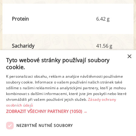
Protein
6.42 g
Sacharidy
41.56 g
z toho cukr
1.17 g
×
Tyto webové stránky používají soubory
cookie.
Tuk
3.00 g
K personalizaci obsahu, reklam a analýze návštěvnosti používáme
z toho nas. mastné kyseliny
0.43 g
soubory cookie. Informace o vašem používání našich stránek také
sdílíme s našimi reklamními a analytickými partnery, kteří je mohou
kombinovat s dalšími informacemi, které jste jim poskytli nebo které
shromáždili při vašem používání jejich služeb.
Zásady ochrany
Detailní rozpis
osobních údajů
ZOBRAZIT VŠECHNY PARTNERY
(1050) →
REKLAMA
NEZBYTNĚ NUTNÉ SOUBORY