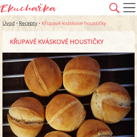
Úvod
•
Recepty
•
Křupavé kváskové houstičky
KŘUPAVÉ KVÁSKOVÉ HOUSTIČKY