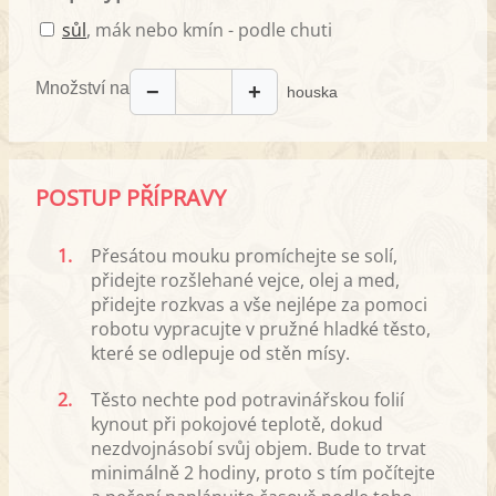
sůl
, mák nebo kmín - podle chuti
Množství na
−
+
houska
POSTUP PŘÍPRAVY
1.
Přesátou mouku promíchejte se solí,
přidejte rozšlehané vejce, olej a med,
přidejte rozkvas a vše nejlépe za pomoci
robotu vypracujte v pružné hladké těsto,
které se odlepuje od stěn mísy.
2.
Těsto nechte pod potravinářskou folií
kynout při pokojové teplotě, dokud
nezdvojnásobí svůj objem. Bude to trvat
minimálně 2 hodiny, proto s tím počítejte