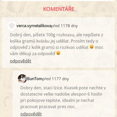
KOMENTÁŘE
verca.vymetalikova
před 1178 dny
Dobrý den, píšete 100g rozkvasu, ale nepíšete z
kolika gramů kvásku jej udělat. Prosím tedy o
odpověď z kolik gramů si rozkvas udělat
moc
vám děkuji za odpověď
odpovědět
BunTom
před 1177 dny
Dobry den, staci lzice. Kvasek pote nechte v
dostatecne velke nadobe alespon 6 hodin
pri pokojove teplote, idealni je nechat
pracovat pracovat pres noc.
odpovědět