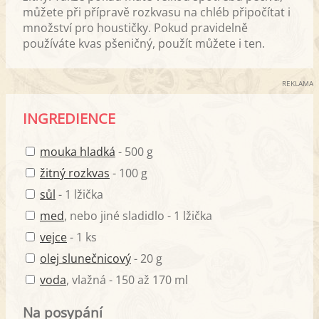
můžete při přípravě rozkvasu na chléb připočítat i
množství pro houstičky. Pokud pravidelně
používáte kvas pšeničný, použít můžete i ten.
REKLAMA
INGREDIENCE
mouka hladká
- 500 g
žitný rozkvas
- 100 g
sůl
- 1 lžička
med
, nebo jiné sladidlo - 1 lžička
vejce
- 1 ks
olej slunečnicový
- 20 g
voda
, vlažná - 150 až 170 ml
Na posypání