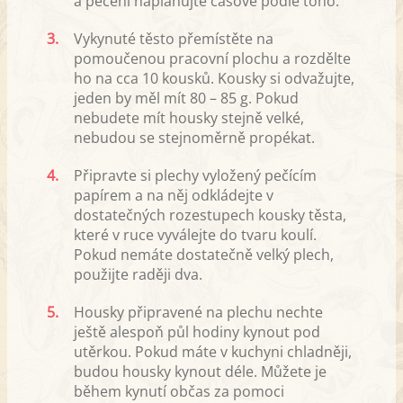
a pečení naplánujte časově podle toho.
3.
Vykynuté těsto přemístěte na
pomoučenou pracovní plochu a rozdělte
ho na cca 10 kousků. Kousky si odvažujte,
jeden by měl mít 80 – 85 g. Pokud
nebudete mít housky stejně velké,
nebudou se stejnoměrně propékat.
4.
Připravte si plechy vyložený pečícím
papírem a na něj odkládejte v
dostatečných rozestupech kousky těsta,
které v ruce vyválejte do tvaru koulí.
Pokud nemáte dostatečně velký plech,
použijte raději dva.
5.
Housky připravené na plechu nechte
ještě alespoň půl hodiny kynout pod
utěrkou. Pokud máte v kuchyni chladněji,
budou housky kynout déle. Můžete je
během kynutí občas za pomoci