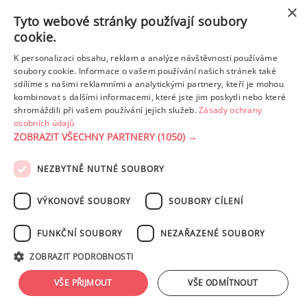
×
Tyto webové stránky používají soubory
cookie.
K personalizaci obsahu, reklam a analýze návštěvnosti používáme
soubory cookie. Informace o vašem používání našich stránek také
sdílíme s našimi reklamními a analytickými partnery, kteří je mohou
TĚSTOVINY S PESTEM Z PEČENÝCH PAPRIK A RUKOLOU
kombinovat s dalšími informacemi, které jste jim poskytli nebo které
shromáždili při vašem používání jejich služeb.
Zásady ochrany
osobních údajů
Vyhledat všechny recepty od uživatele
ZOBRAZIT VŠECHNY PARTNERY
(1050) →
NEZBYTNĚ NUTNÉ SOUBORY
PODMÍNKY UŽITÍ
ZÁSADY OCHRANY OSOBNÍCH ÚDAJŮ
KONTAKT
VÝKONOVÉ SOUBORY
SOUBORY CÍLENÍ
NASTAVENÍ COOKIES
FUNKČNÍ SOUBORY
NEZAŘAZENÉ SOUBORY
© 2003-2026 ekucharka.cz
, ISSN 2694-6866, jakékoli veřejné šíření obsahu
ZOBRAZIT PODROBNOSTI
tohoto serveru je bez písemného souhlasu provozovatele zakázáno.
Design: Eva Roverová
VŠE PŘIJMOUT
VŠE ODMÍTNOUT