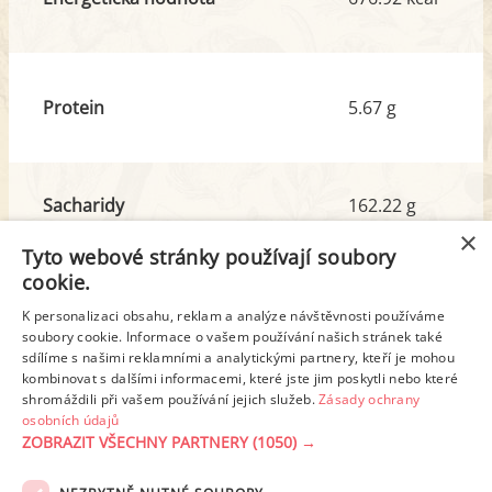
Protein
5.67 g
Sacharidy
162.22 g
z toho cukr
157.20 g
×
Tyto webové stránky používají soubory
cookie.
Tuk
1.61 g
K personalizaci obsahu, reklam a analýze návštěvnosti používáme
z toho nas. mastné kyseliny
0.12 g
soubory cookie. Informace o vašem používání našich stránek také
sdílíme s našimi reklamními a analytickými partnery, kteří je mohou
kombinovat s dalšími informacemi, které jste jim poskytli nebo které
shromáždili při vašem používání jejich služeb.
Zásady ochrany
Detailní rozpis
osobních údajů
ZOBRAZIT VŠECHNY PARTNERY
(1050) →
REKLAMA