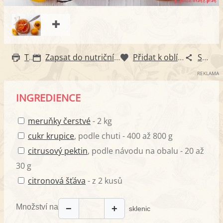
Tisk
Zapsat do nutričního diáře
Přidat k oblíbeným
Sdílet
REKLAMA
INGREDIENCE
meruňky čerstvé
- 2 kg
cukr krupice
, podle chuti - 400 až 800 g
citrusový pektin
, podle návodu na obalu - 20 až
30 g
citronová šťáva
- z 2 kusů
Množství na
−
+
sklenic