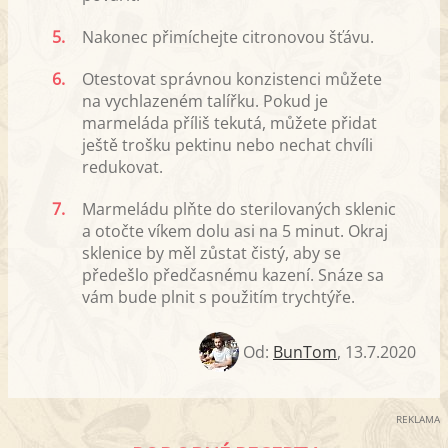
5.
Nakonec přimíchejte citronovou šťávu.
6.
Otestovat správnou konzistenci můžete
na vychlazeném talířku. Pokud je
marmeláda příliš tekutá, můžete přidat
ještě trošku pektinu nebo nechat chvíli
redukovat.
7.
Marmeládu plňte do sterilovaných sklenic
a otočte víkem dolu asi na 5 minut. Okraj
sklenice by měl zůstat čistý, aby se
předešlo předčasnému kazení. Snáze sa
vám bude plnit s použitím trychtýře.
Od:
BunTom
,
13.7.2020
REKLAMA