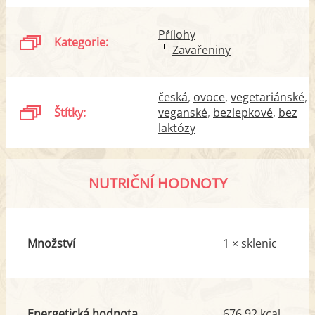
Přílohy
Kategorie:
Zavařeniny
česká
ovoce
vegetariánské
Štítky:
veganské
bezlepkové
bez
laktózy
NUTRIČNÍ HODNOTY
Množství
1 × sklenic
Energetická hodnota
676.92 kcal