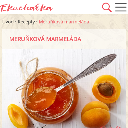
Úvod
•
Recepty
•
Meruňková marmeláda
MERUŇKOVÁ MARMELÁDA