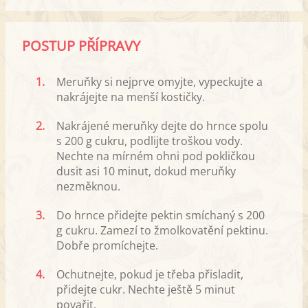
POSTUP PŘÍPRAVY
1.
Meruňky si nejprve omyjte, vypeckujte a
nakrájejte na menší kostičky.
2.
Nakrájené meruňky dejte do hrnce spolu
s 200 g cukru, podlijte troškou vody.
Nechte na mírném ohni pod pokličkou
dusit asi 10 minut, dokud meruňky
nezměknou.
3.
Do hrnce přidejte pektin smíchaný s 200
g cukru. Zamezí to žmolkovatění pektinu.
Dobře promíchejte.
4.
Ochutnejte, pokud je třeba přisladit,
přidejte cukr. Nechte ještě 5 minut
povařit.