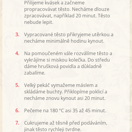
Přilijeme kvásek a začneme
propracovávat těsto. Necháme dlouze
zpracovávat, například 20 minut. Těsto
nebude lepit.
3.
Vypracované těsto přikryjeme utěrkou a
necháme minimálně hodinu kynout.
4.
Na pomoučeném vále rozválíme těsto a
vykrájíme si miskou kolečka. Do středu
dáme hrušková povidla a důkladně
zabalíme.
5.
Velký pekáč vymažeme máslem a
skládáme buchty. Přiklopíme poklicí a
necháme znovu kynout asi 20 minut.
6.
Pečeme na 180 °C asi 35 až 45 minut.
7.
Cukrujeme až těsně před podáváním,
jinak těsto rychleji tvrdne.