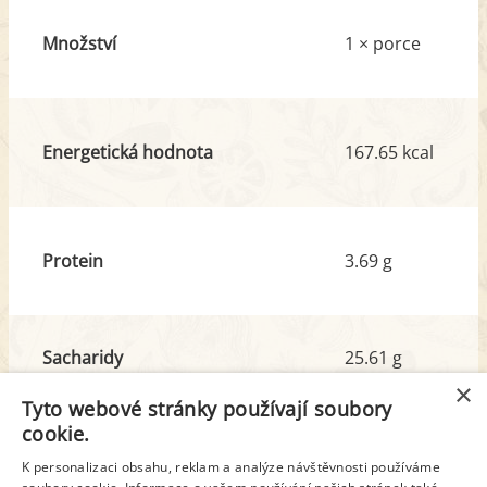
Množství
1 × porce
Energetická hodnota
167.65 kcal
Protein
3.69 g
Sacharidy
25.61 g
z toho cukr
8.69 g
×
Tyto webové stránky používají soubory
cookie.
Tuk
5.21 g
K personalizaci obsahu, reklam a analýze návštěvnosti používáme