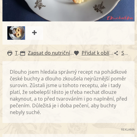
Tisk
Zapsat do nutričního diáře
Přidat k oblíbeným
Sdílet
Dlouho jsem hledala správný recept na pohádkové
české buchty a dlouho zkoušela nejrůznější poměr
surovin. Zůstali jsme u tohoto receptu, ale i tady
platí, že sebelepší těsto je třeba nechat dlouze
nakynout, a to před tvarováním i po naplnění, před
pečením. Důležitá je i doba pečení, aby buchty
nebyly suché.
REKLAMA