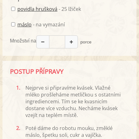
povidla hrušková
- 25 lžiček
máslo
- na vymazání
Množství na
−
+
porce
POSTUP PŘÍPRAVY
1.
Nejprve si připravíme kvásek. Vlažné
mléko prošleháme metličkou s ostatními
ingrediencemi. Tím se ke kvasnicím
dostane více vzduchu. Necháme kvásek
vzejít na teplém místě.
2.
Poté dáme do robotu mouku, změklé
máslo, špetku soli, cukr a vajíčka.