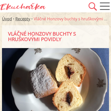
Úvod
•
Recepty
•
Vláčné Honzovy buchty s hruškovými povidly
VLÁČNÉ HONZOVY BUCHTY S
HRUŠKOVÝMI POVIDLY