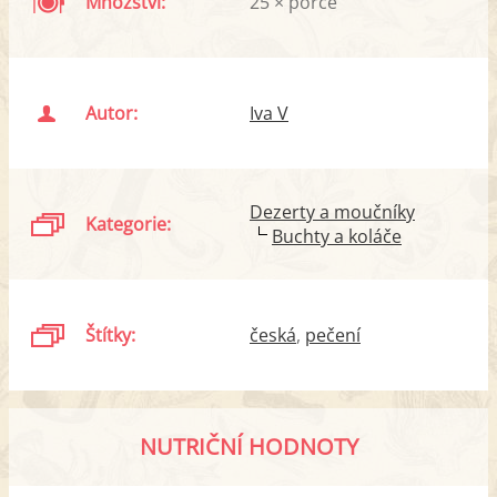
Množství:
25 × porce
Autor:
Iva V
Dezerty a moučníky
Kategorie:
Buchty a koláče
Štítky:
česká
pečení
NUTRIČNÍ HODNOTY