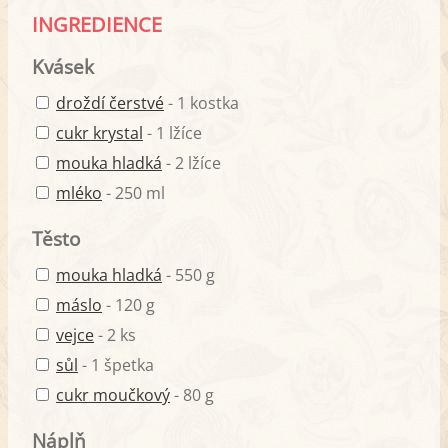
INGREDIENCE
Kvásek
droždí čerstvé
- 1 kostka
cukr krystal
- 1 lžíce
mouka hladká
- 2 lžíce
mléko
- 250 ml
Těsto
mouka hladká
- 550 g
máslo
- 120 g
vejce
- 2 ks
sůl
- 1 špetka
cukr moučkový
- 80 g
Náplň