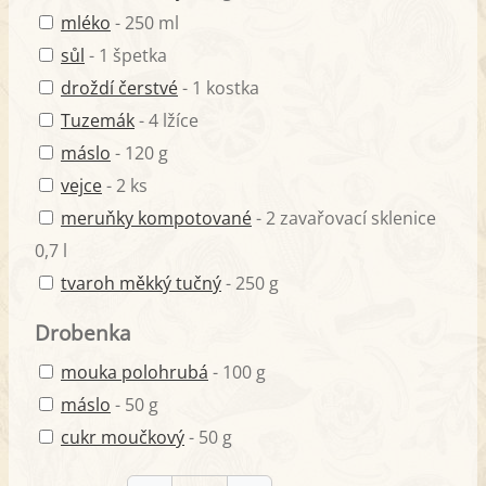
mléko
- 250 ml
sůl
- 1 špetka
droždí čerstvé
- 1 kostka
Tuzemák
- 4 lžíce
máslo
- 120 g
vejce
- 2 ks
meruňky kompotované
- 2 zavařovací sklenice
0,7 l
tvaroh měkký tučný
- 250 g
Drobenka
mouka polohrubá
- 100 g
máslo
- 50 g
cukr moučkový
- 50 g