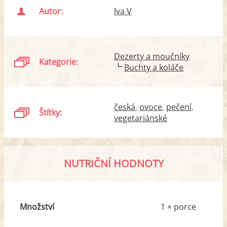
Autor:
Iva V
Dezerty a moučníky
Kategorie:
Buchty a koláče
česká
ovoce
pečení
Štítky:
vegetariánské
NUTRIČNÍ HODNOTY
Množství
1 × porce