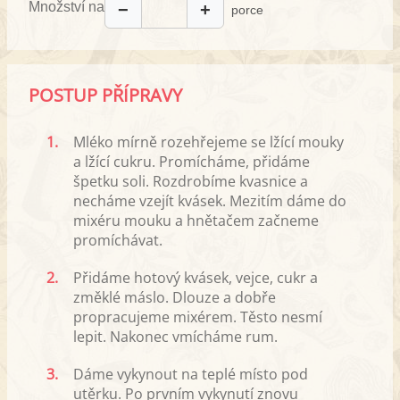
Množství na
−
+
porce
POSTUP PŘÍPRAVY
1.
Mléko mírně rozehřejeme se lžící mouky
a lžící cukru. Promícháme, přidáme
špetku soli. Rozdrobíme kvasnice a
necháme vzejít kvásek. Mezitím dáme do
mixéru mouku a hnětačem začneme
promíchávat.
2.
Přidáme hotový kvásek, vejce, cukr a
změklé máslo. Dlouze a dobře
propracujeme mixérem. Těsto nesmí
lepit. Nakonec vmícháme rum.
3.
Dáme vykynout na teplé místo pod
utěrku. Po prvním vykynutí znovu