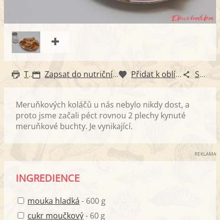
Tisk
Zapsat do nutričního diáře
Přidat k oblíbeným
Sdílet
Meruňkových koláčů u nás nebylo nikdy dost, a
proto jsme začali péct rovnou 2 plechy kynuté
meruňkové buchty. Je vynikající.
REKLAMA
INGREDIENCE
mouka hladká
- 600 g
cukr moučkový
- 60 g