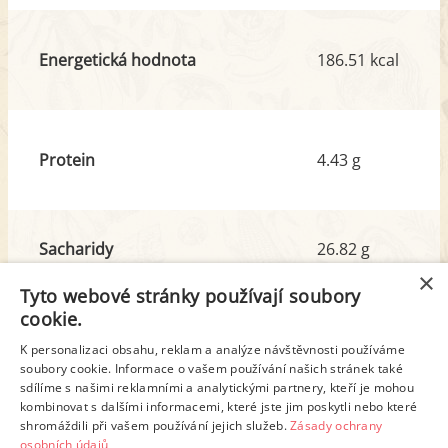
Energetická hodnota
186.51 kcal
Protein
4.43 g
Sacharidy
26.82 g
z toho cukr
9.51 g
×
Tyto webové stránky používají soubory
cookie.
Tuk
6.32 g
K personalizaci obsahu, reklam a analýze návštěvnosti používáme
z toho nas. mastné kyseliny
3.76 g
soubory cookie. Informace o vašem používání našich stránek také
sdílíme s našimi reklamními a analytickými partnery, kteří je mohou
kombinovat s dalšími informacemi, které jste jim poskytli nebo které
shromáždili při vašem používání jejich služeb.
Zásady ochrany
Detailní rozpis
osobních údajů