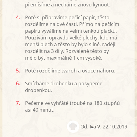
přemísíme a necháme znovu kynout.
4.
Poté si připravíme pečící papír, těsto
rozdělíme na dvě části. Přímo na pečícím
papíru vyválíme na velmi tenkou placku.
Používám opravdu velké plechy, kdo má
menší plech a těsto by bylo silné, raději
rozdělit na 3 díly. Rozválené těsto by
mělo být maximálně 1 cm vysoké.
5.
Poté rozdělíme tvaroh a ovoce nahoru.
6.
Smícháme drobenku a posypeme
drobenkou.
7.
Pečeme ve vyhřáté troubě na 180 stupňů
asi 40 minut.
Od:
Iva V
,
22.10.2019