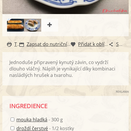
Tisk
Zapsat do nutričního diáře
Přidat k oblíbeným
Sdílet
Jednoduše připravený kynutý závin, co vydrží
dlouho vláčný. Náplň je vynikající díky kombinaci
nasládlých hrušek a tvarohu.
REKLAMA
INGREDIENCE
mouka hladká
- 300 g
droždí čerstvé
- 1/2 kostky