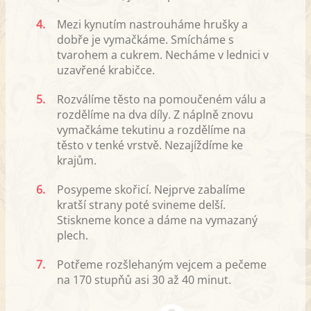
4.
Mezi kynutím nastrouháme hrušky a
dobře je vymačkáme. Smícháme s
tvarohem a cukrem. Necháme v lednici v
uzavřené krabičce.
5.
Rozválíme těsto na pomoučeném válu a
rozdělíme na dva díly. Z náplně znovu
vymačkáme tekutinu a rozdělíme na
těsto v tenké vrstvě. Nezajíždíme ke
krajům.
6.
Posypeme skořicí. Nejprve zabalíme
kratší strany poté svineme delší.
Stiskneme konce a dáme na vymazaný
plech.
7.
Potřeme rozšlehaným vejcem a pečeme
na 170 stupňů asi 30 až 40 minut.