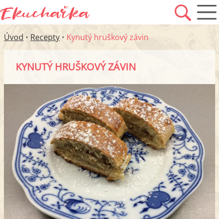
Úvod
•
Recepty
•
Kynutý hruškový závin
KYNUTÝ HRUŠKOVÝ ZÁVIN