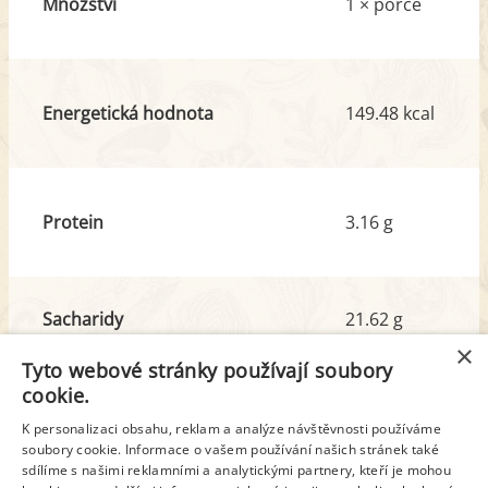
Množství
1 × porce
Energetická hodnota
149.48 kcal
Protein
3.16 g
Sacharidy
21.62 g
z toho cukr
9.92 g
×
Tyto webové stránky používají soubory
cookie.
Tuk
5.37 g
K personalizaci obsahu, reklam a analýze návštěvnosti používáme
z toho nas. mastné kyseliny
3.22 g
soubory cookie. Informace o vašem používání našich stránek také
sdílíme s našimi reklamními a analytickými partnery, kteří je mohou