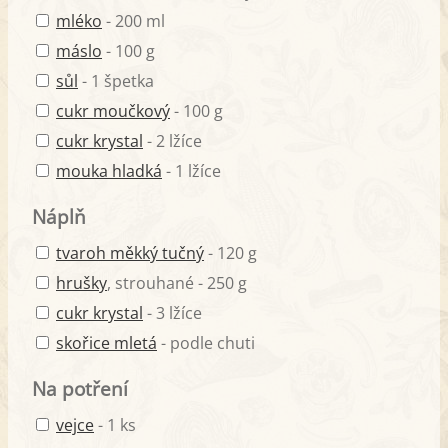
mléko
- 200 ml
máslo
- 100 g
sůl
- 1 špetka
cukr moučkový
- 100 g
cukr krystal
- 2 lžíce
mouka hladká
- 1 lžíce
Náplň
tvaroh měkký tučný
- 120 g
hrušky
, strouhané - 250 g
cukr krystal
- 3 lžíce
skořice mletá
- podle chuti
Na potření
vejce
- 1 ks