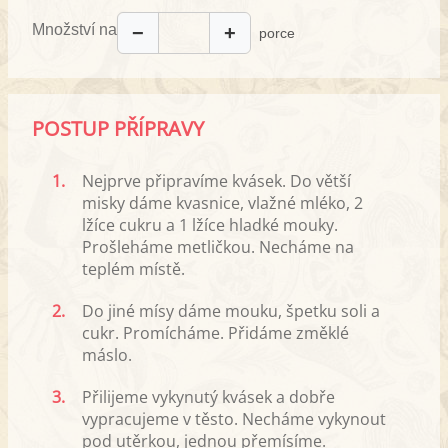
Množství na
−
+
porce
POSTUP PŘÍPRAVY
1.
Nejprve připravíme kvásek. Do větší
misky dáme kvasnice, vlažné mléko, 2
lžíce cukru a 1 lžíce hladké mouky.
Prošleháme metličkou. Necháme na
teplém místě.
2.
Do jiné mísy dáme mouku, špetku soli a
cukr. Promícháme. Přidáme změklé
máslo.
3.
Přilijeme vykynutý kvásek a dobře
vypracujeme v těsto. Necháme vykynout
pod utěrkou, jednou přemísíme.