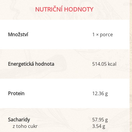
NUTRIČNÍ HODNOTY
Množství
1 × porce
Energetická hodnota
514.05 kcal
Protein
12.36 g
Sacharidy
57.95 g
z toho cukr
3.54 g