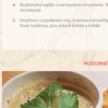
4.
Rozšleháme vajíčko a nachystáme strouhanku. Br
strouhance.
5.
Smažíme v rozpáleném oleji, bramborové kuličky 
hned zezlátnou. Jsou krásně křehké a měkké.
PODOBNÉ 