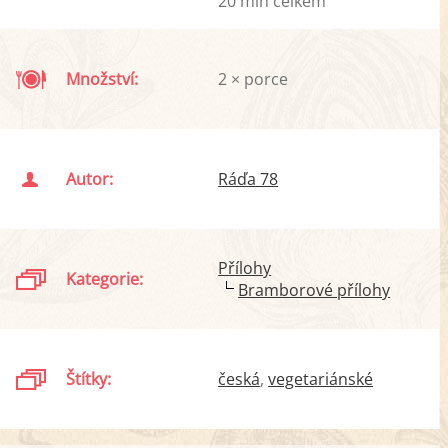
20 min celkem
Množství:
2 × porce
Autor:
Ráďa 78
Přílohy
Kategorie:
Bramborové přílohy
Štítky:
česká
vegetariánské