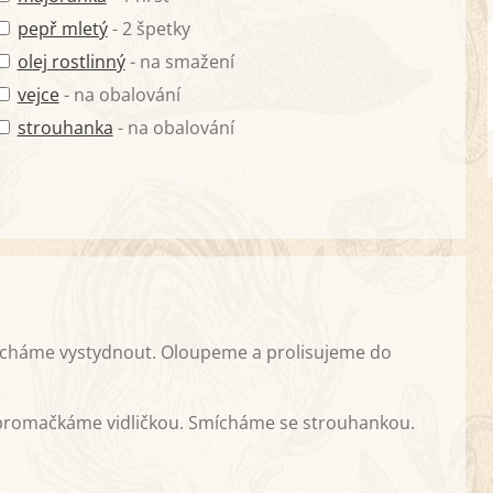
pepř mletý
- 2 špetky
olej rostlinný
- na smažení
vejce
- na obalování
strouhanka
- na obalování
echáme vystydnout. Oloupeme a prolisujeme do
 promačkáme vidličkou. Smícháme se strouhankou.