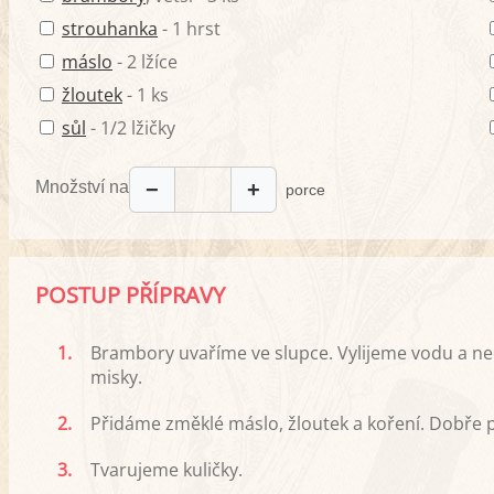
strouhanka
- 1 hrst
máslo
- 2 lžíce
žloutek
- 1 ks
sůl
- 1/2 lžičky
Množství na
−
+
porce
POSTUP PŘÍPRAVY
1.
Brambory uvaříme ve slupce. Vylijeme vodu a n
misky.
2.
Přidáme změklé máslo, žloutek a koření. Dobře
3.
Tvarujeme kuličky.