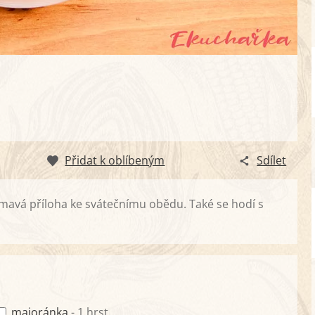
Přidat k oblíbeným
Sdílet
jímavá příloha ke svátečnímu obědu. Také se hodí s
majoránka
- 1 hrst