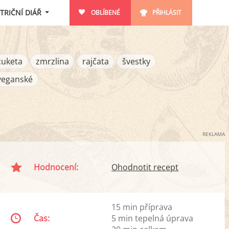
TRIČNÍ DIÁŘ
OBLÍBENÉ
PŘIHLÁSIT
cuketa
zmrzlina
rajčata
švestky
veganské
REKLAMA
Hodnocení:
Ohodnotit recept
15 min příprava
Čas:
5 min tepelná úprava