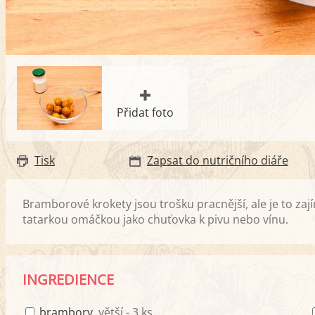
Přidat foto
Tisk
Zapsat do nutričního diáře
Bramborové krokety jsou trošku pracnější, ale je to za
tatarkou omáčkou jako chuťovka k pivu nebo vínu.
INGREDIENCE
brambory
, větší - 3 ks