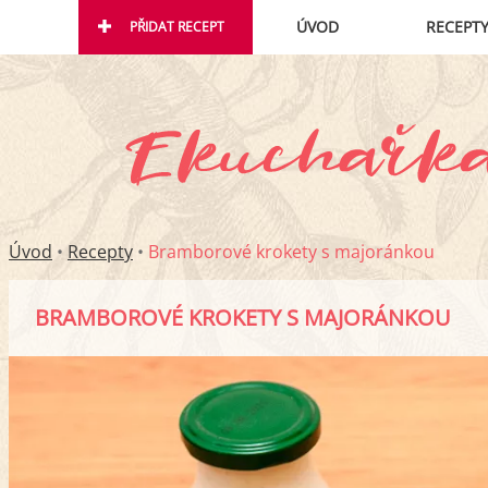
ÚVOD
RECEPT
PŘIDAT RECEPT
Úvod
•
Recepty
•
Bramborové krokety s majoránkou
BRAMBOROVÉ KROKETY S MAJORÁNKOU