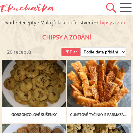
Úvod
•
Recepty
•
Malá jídla a občerstvení
•
Chipsy a zobání
CHIPSY A ZOBÁNÍ
26 receptů
Filtr
GORGONZOLOVÉ SUŠENKY
CUKETOVÉ TYČINKY S PARMAZÁNEM