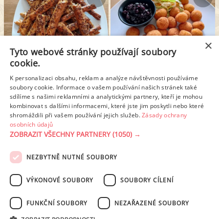
×
Tyto webové stránky používají soubory
cookie.
BRAMBOROVÉ TYČINKY
SÝROVÉ KULIČKY
K personalizaci obsahu, reklam a analýze návštěvnosti používáme
soubory cookie. Informace o vašem používání našich stránek také
sdílíme s našimi reklamními a analytickými partnery, kteří je mohou
kombinovat s dalšími informacemi, které jste jim poskytli nebo které
1
2
3
Další stránka >
shromáždili při vašem používání jejich služeb.
Zásady ochrany
osobních údajů
ZOBRAZIT VŠECHNY PARTNERY
(1050) →
REKLAMA
NEZBYTNĚ NUTNÉ SOUBORY
PODMÍNKY UŽITÍ
ZÁSADY OCHRANY OSOBNÍCH ÚDAJŮ
KONTAKT
VÝKONOVÉ SOUBORY
SOUBORY CÍLENÍ
NASTAVENÍ COOKIES
FUNKČNÍ SOUBORY
NEZAŘAZENÉ SOUBORY
© 2003-2026 ekucharka.cz
, ISSN 2694-6866, jakékoli veřejné šíření obsahu