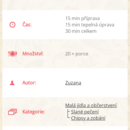
15 min příprava
Čas:
15 min tepelná úprava
30 min celkem
Množství:
20 × porce
Autor:
Zuzana
Malá jídla a občerstvení
Kategorie:
Slané pečení
Chipsy a zobání