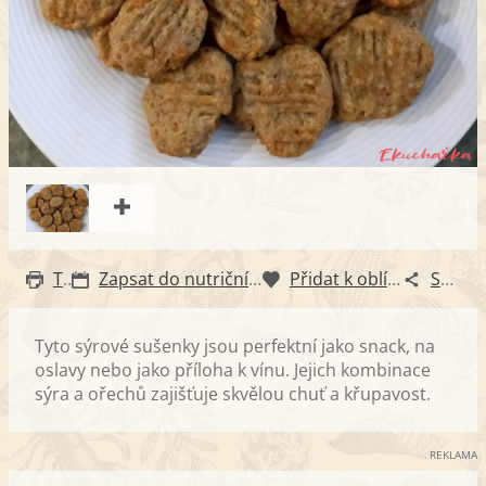
Tisk
Zapsat do nutričního diáře
Přidat k oblíbeným
Sdílet
Tyto sýrové sušenky jsou perfektní jako snack, na
oslavy nebo jako příloha k vínu. Jejich kombinace
sýra a ořechů zajišťuje skvělou chuť a křupavost.
REKLAMA