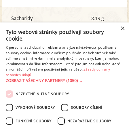
Sacharidy
8.19 g
z toho cukr
0.21 g
×
Tyto webové stránky používají soubory
cookie.
Tuk
11.83 g
K personalizaci obsahu, reklam a analýze návštěvnosti používáme
soubory cookie. Informace o vašem používání našich stránek také
z toho nas. mastné kyseliny
6.49 g
sdílíme s našimi reklamními a analytickými partnery, kteří je mohou
kombinovat s dalšími informacemi, které jste jim poskytli nebo které
shromáždili při vašem používání jejich služeb.
Zásady ochrany
Detailní rozpis
osobních údajů
ZOBRAZIT VŠECHNY PARTNERY
(1050) →
REKLAMA
NEZBYTNĚ NUTNÉ SOUBORY
PODMÍNKY UŽITÍ
ZÁSADY OCHRANY OSOBNÍCH ÚDAJŮ
KONTAKT
VÝKONOVÉ SOUBORY
SOUBORY CÍLENÍ
NASTAVENÍ COOKIES
FUNKČNÍ SOUBORY
NEZAŘAZENÉ SOUBORY
© 2003-2026 ekucharka.cz
, ISSN 2694-6866, jakékoli veřejné šíření obsahu