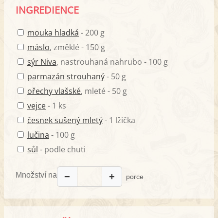
INGREDIENCE
mouka hladká
- 200 g
máslo
, změklé - 150 g
sýr Niva
, nastrouhaná nahrubo - 100 g
parmazán strouhaný
- 50 g
ořechy vlašské
, mleté - 50 g
vejce
- 1 ks
česnek sušený mletý
- 1 lžička
lučina
- 100 g
sůl
- podle chuti
Množství na
−
+
porce