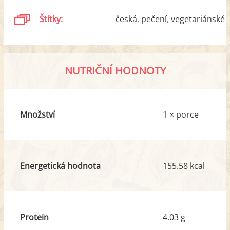
Štítky:
česká
pečení
vegetariánské
NUTRIČNÍ HODNOTY
Množství
1 × porce
Energetická hodnota
155.58 kcal
Protein
4.03 g