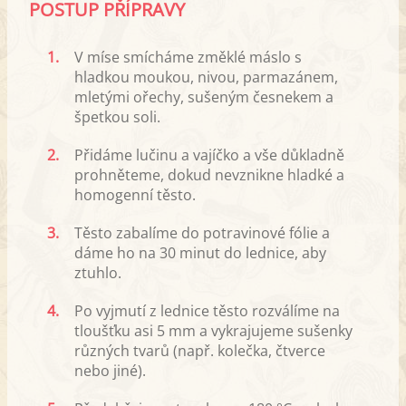
POSTUP PŘÍPRAVY
1.
V míse smícháme změklé máslo s
hladkou moukou, nivou, parmazánem,
mletými ořechy, sušeným česnekem a
špetkou soli.
2.
Přidáme lučinu a vajíčko a vše důkladně
prohněteme, dokud nevznikne hladké a
homogenní těsto.
3.
Těsto zabalíme do potravinové fólie a
dáme ho na 30 minut do lednice, aby
ztuhlo.
4.
Po vyjmutí z lednice těsto rozválíme na
tloušťku asi 5 mm a vykrajujeme sušenky
různých tvarů (např. kolečka, čtverce
nebo jiné).