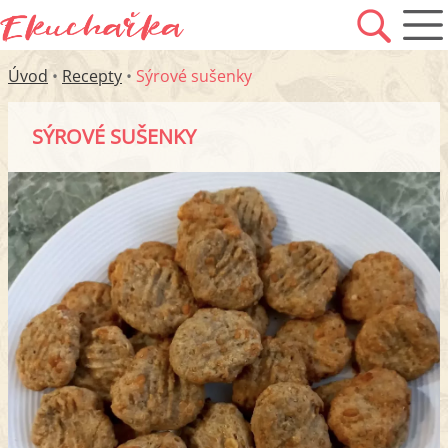
Úvod
•
Recepty
•
Sýrové sušenky
SÝROVÉ SUŠENKY