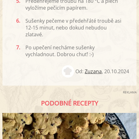
5.
Předehřejeme troubu na 180 °C a plech
vyložíme pečicím papírem.
6.
Sušenky pečeme v předehřáté troubě asi
12-15 minut, nebo dokud nebudou
zlatavé.
7.
Po upečení necháme sušenky
vychladnout. Dobrou chuť! :-)
Od:
Zuzana
,
20.10.2024
REKLAMA
PODOBNÉ RECEPTY