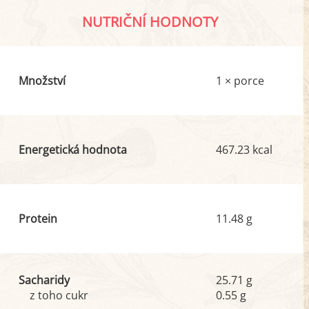
NUTRIČNÍ HODNOTY
Množství
1 × porce
Energetická hodnota
467.23 kcal
Protein
11.48 g
Sacharidy
25.71 g
z toho cukr
0.55 g