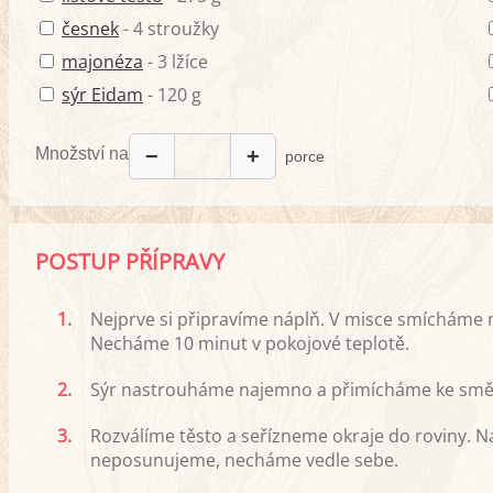
česnek
- 4 stroužky
majonéza
- 3 lžíce
sýr Eidam
- 120 g
Množství na
−
+
porce
POSTUP PŘÍPRAVY
1.
Nejprve si připravíme náplň. V misce smícháme
Necháme 10 minut v pokojové teplotě.
2.
Sýr nastrouháme najemno a přimícháme ke smě
3.
Rozválíme těsto a seřízneme okraje do roviny. Na
neposunujeme, necháme vedle sebe.