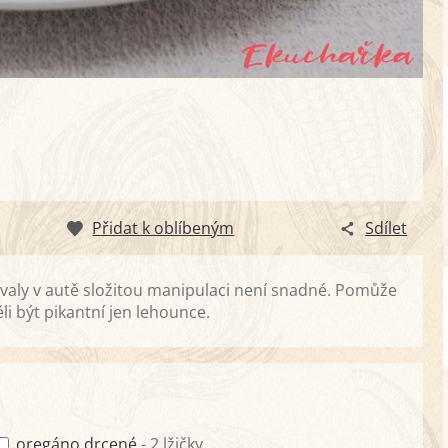
Přidat k oblíbeným
Sdílet
ovaly v autě složitou manipulaci není snadné. Pomůže
ěli být pikantní jen lehounce.
oregáno drcené
- 2 lžičky