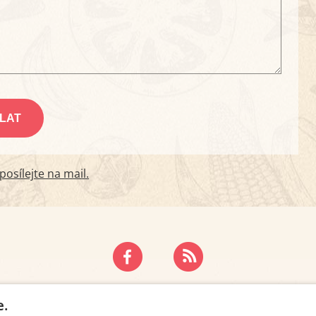
osílejte na mail.
ZÁSADY OCHRANY OSOBNÍCH ÚDAJŮ
KONTAKT
e.