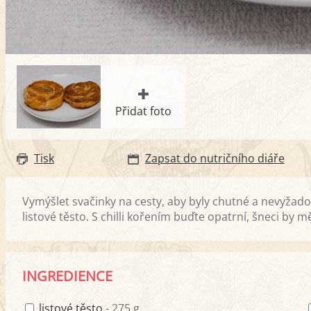
Přidat foto
Tisk
Zapsat do nutričního diáře
Vymýšlet svačinky na cesty, aby byly chutné a nevyžad
listové těsto. S chilli kořením buďte opatrní, šneci by m
INGREDIENCE
listové těsto
- 275 g