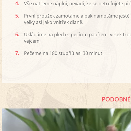
4.
Vše natřeme náplní, nevadí, že se netrefujete p
5.
První proužek zamotáme a pak namotáme ještě 
velký asi jako vnitřek dlaně.
6.
Ukládáme na plech s pečícím papírem, vršek tr
vejcem.
7.
Pečeme na 180 stupňů asi 30 minut.
PODOBNÉ 