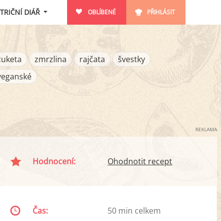
TRIČNÍ DIÁŘ
OBLÍBENÉ
PŘIHLÁSIT
cuketa
zmrzlina
rajčata
švestky
veganské
REKLAMA
Hodnocení:
Ohodnotit recept
Čas:
50 min celkem