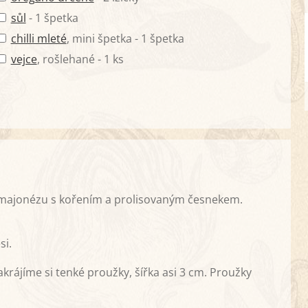
sůl
- 1 špetka
chilli mleté
, mini špetka - 1 špetka
vejce
, rošlehané - 1 ks
 majonézu s kořením a prolisovaným česnekem.
si.
krájíme si tenké proužky, šířka asi 3 cm. Proužky