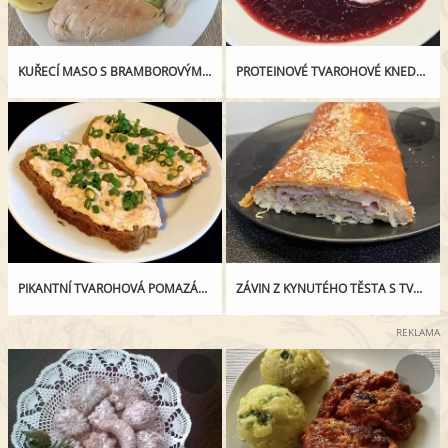
KUŘECÍ MASO S BRAMBOROVÝMI KNEDLÍKY A DUŠENÝM ŠPENÁTEM
PROTEINOVÉ TVAROHOVÉ KNEDLÍČKY SE ŠVESTKOVOU OMÁČKOU
PIKANTNÍ TVAROHOVÁ POMAZÁNKA S GOUDOU A KAPIÍ
ZÁVIN Z KYNUTÉHO TĚSTA S TVARŮŽKY A ZELÍM
REKLAMA