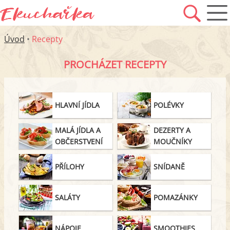
Úvod
•
Recepty
PROCHÁZET RECEPTY
HLAVNÍ JÍDLA
POLÉVKY
MALÁ JÍDLA A
DEZERTY A
OBČERSTVENÍ
MOUČNÍKY
PŘÍLOHY
SNÍDANĚ
SALÁTY
POMAZÁNKY
NÁPOJE
SMOOTHIES