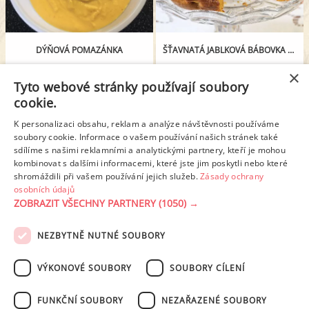
DÝŇOVÁ POMAZÁNKA
ŠŤAVNATÁ JABLKOVÁ BÁBOVKA S BÍLOU ČOKOLÁDOU
×
Tyto webové stránky používají soubory
< Předchozí stránka
1
2
3
4
cookie.
K personalizaci obsahu, reklam a analýze návštěvnosti používáme
5
6
7
8
9
10
soubory cookie. Informace o vašem používání našich stránek také
sdílíme s našimi reklamními a analytickými partnery, kteří je mohou
kombinovat s dalšími informacemi, které jste jim poskytli nebo které
Další stránka >
shromáždili při vašem používání jejich služeb.
Zásady ochrany
osobních údajů
ZOBRAZIT VŠECHNY PARTNERY
(1050) →
REKLAMA
NEZBYTNĚ NUTNÉ SOUBORY
PODMÍNKY UŽITÍ
ZÁSADY OCHRANY OSOBNÍCH ÚDAJŮ
KONTAKT
VÝKONOVÉ SOUBORY
SOUBORY CÍLENÍ
NASTAVENÍ COOKIES
FUNKČNÍ SOUBORY
NEZAŘAZENÉ SOUBORY