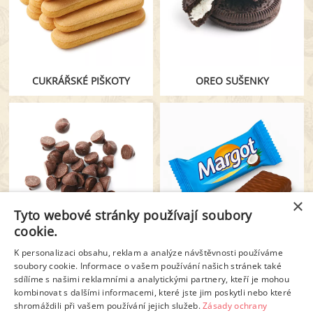
CUKRÁŘSKÉ PIŠKOTY
OREO SUŠENKY
×
Tyto webové stránky používají soubory
cookie.
K personalizaci obsahu, reklam a analýze návštěvnosti používáme
ČOKOLÁDOVÉ KOUSKY
MARGOT TYČINKA
soubory cookie. Informace o vašem používání našich stránek také
sdílíme s našimi reklamními a analytickými partnery, kteří je mohou
kombinovat s dalšími informacemi, které jste jim poskytli nebo které
shromáždili při vašem používání jejich služeb.
Zásady ochrany
1