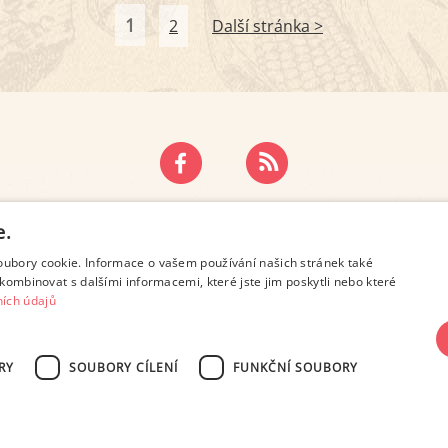
1
2
Další stránka >
ZÁSADY OCHRANY OSOBNÍCH ÚDAJŮ
KONTAKT
e.
oubory cookie. Informace o vašem používání našich stránek také
kombinovat s dalšími informacemi, které jste jim poskytli nebo které
ích údajů
RY
SOUBORY CÍLENÍ
FUNKČNÍ SOUBORY
SN 2694-6866, jakékoli veřejné šíření obsahu tohoto serveru je bez písemného s
Design: Eva Roverová