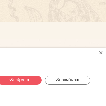
×
NASTAVENÍ COOKIES
VŠE PŘIJMOUT
VŠE ODMÍTNOUT
ouhlasu provozovatele zakázáno.