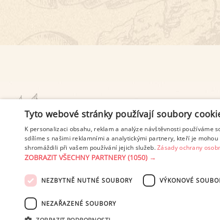
PODMÍNKY UŽITÍ
Tyto webové stránky používají soubory cooki
K personalizaci obsahu, reklam a analýze návštěvnosti používáme s
sdílíme s našimi reklamními a analytickými partnery, kteří je mohou 
shromáždili při vašem používání jejich služeb.
Zásady ochrany osobn
ZOBRAZIT VŠECHNY PARTNERY
(1050) →
NEZBYTNĚ NUTNÉ SOUBORY
VÝKONOVÉ SOUBO
© 2003-2026 ekucharka.cz
, IS
NEZAŘAZENÉ SOUBORY