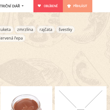
TRIČNÍ DIÁŘ
OBLÍBENÉ
PŘIHLÁSIT
cuketa
zmrzlina
rajčata
švestky
červená řepa