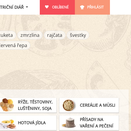
TRIČNÍ DIÁŘ
OBLÍBENÉ
PŘIHLÁSIT
cuketa
zmrzlina
rajčata
švestky
červená řepa
RÝŽE, TĚSTOVINY,
CEREÁLIE A MÜSLI
LUŠTĚNINY, SOJA
PŘÍSADY NA
HOTOVÁ JÍDLA
VAŘENÍ A PEČENÍ