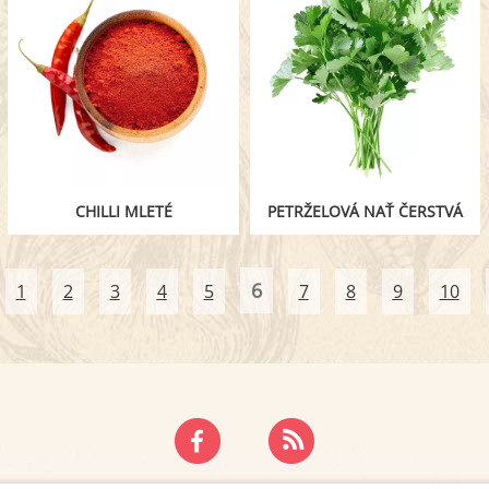
CHILLI MLETÉ
PETRŽELOVÁ NAŤ ČERSTVÁ
6
1
2
3
4
5
7
8
9
10