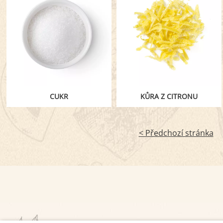
CUKR
KŮRA Z CITRONU
< Předchozí stránka