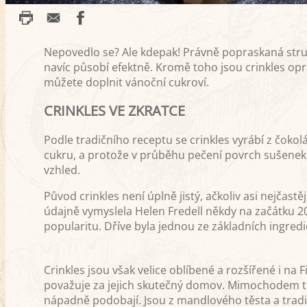
Nepovedlo se? Ale kdepak! Právně popraskaná strukt
navíc působí efektně. Kromě toho jsou crinkles opr
můžete doplnit vánoční cukroví.
CRINKLES VE ZKRATCE
Podle tradičního receptu se crinkles vyrábí z čok
cukru, a protože v průběhu pečení povrch sušenek p
vzhled.
Původ crinkles není úplně jistý, ačkoliv asi nejčast
údajně vymyslela Helen Fredell někdy na začátku 20
popularitu. Dříve byla jednou ze základních ingred
Crinkles jsou však velice oblíbené a rozšířené i na 
považuje za jejich skutečný domov. Mimochodem tak
nápadně podobají. Jsou z mandlového těsta a tradici 