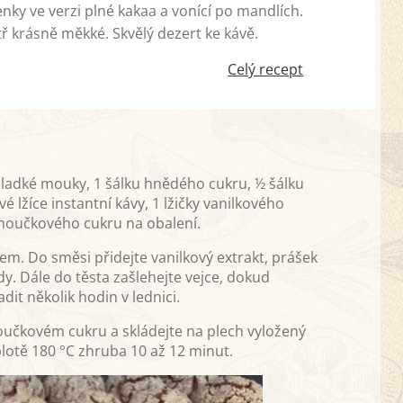
nky ve verzi plné kakaa a vonící po mandlích.
tř krásně měkké. Skvělý dezert ke kávě.
Celý recept
 hladké mouky, 1 šálku hnědého cukru, ½ šálku
vé lžíce instantní kávy, 1 lžičky vanilkového
g moučkového cukru na obalení.
em. Do směsi přidejte vanilkový extrakt, prášek
y. Dále do těsta zašlehejte vejce, dokud
it několik hodin v lednici.
 moučkovém cukru a skládejte na plech vyložený
lotě 180 °C zhruba 10 až 12 minut.