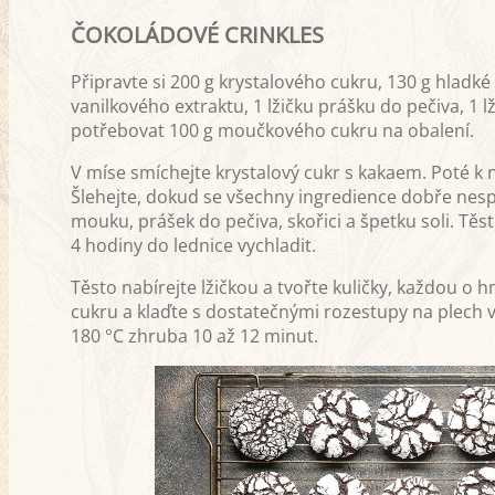
ČOKOLÁDOVÉ CRINKLES
Připravte si 200 g krystalového cukru, 130 g hladké 
vanilkového extraktu, 1 lžičku prášku do pečiva, 1 l
potřebovat 100 g moučkového cukru na obalení.
V míse smíchejte krystalový cukr s kakaem. Poté k ni
Šlehejte, dokud se všechny ingredience dobře nesp
mouku, prášek do pečiva, skořici a špetku soli. Těst
4 hodiny do lednice vychladit.
Těsto nabírejte lžičkou a tvořte kuličky, každou o
cukru a klaďte s dostatečnými rozestupy na plech v
180 °C zhruba 10 až 12 minut.