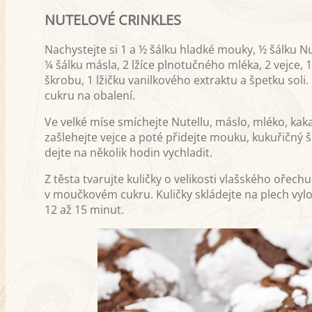
NUTELOVÉ CRINKLES
Nachystejte si 1 a ½ šálku hladké mouky, ½ šálku Nu
¼ šálku másla, 2 lžíce plnotučného mléka, 2 vejce, 1
škrobu, 1 lžičku vanilkového extraktu a špetku sol
cukru na obalení.
Ve velké míse smíchejte Nutellu, máslo, mléko, kak
zašlehejte vejce a poté přidejte mouku, kukuřičný šk
dejte na několik hodin vychladit.
Z těsta tvarujte kuličky o velikosti vlašského ořec
v moučkovém cukru. Kuličky skládejte na plech vylo
12 až 15 minut.