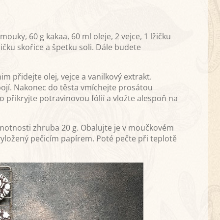
mouky, 60 g kakaa, 60 ml oleje, 2 vejce, 1 lžičku
žičku skořice a špetku soli. Dále budete
m přidejte olej, vejce a vanilkový extrakt.
ojí. Nakonec do těsta vmíchejte prosátou
o přikryjte potravinovou fólií a vložte alespoň na
 hmotnosti zhruba 20 g. Obalujte je v moučkovém
yložený pečicím papírem. Poté pečte při teplotě