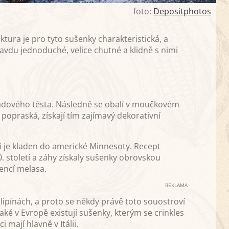
foto:
Depositphotos
ura je pro tyto sušenky charakteristická, a
avdu jednoduché, velice chutné a klidně s nimi
oládového těsta. Následně se obalí v moučkovém
opraská, získají tím zajímavý dekorativní
ěji je kladen do americké Minnesoty. Recept
. století a záhy získaly sušenky obrovskou
iencí melasa.
REKLAMA
Filipínách, a proto se někdy právě toto souostroví
é v Evropě existují sušenky, kterým se crinkles
mají hlavně v Itálii.