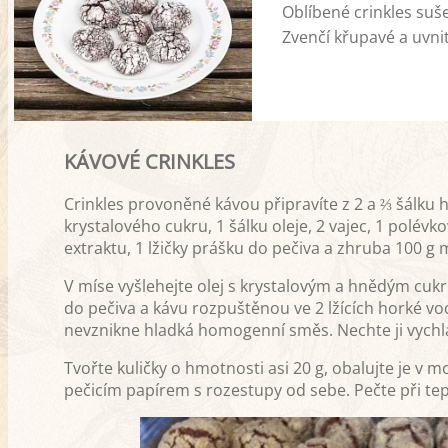
Oblíbené crinkles suše
Zvenčí křupavé a uvni
KÁVOVÉ CRINKLES
Crinkles provoněné kávou připravíte z 2 a ⅔ šálku
krystalového cukru, 1 šálku oleje, 2 vajec, 1 polévko
extraktu, 1 lžičky prášku do pečiva a zhruba 100 
V míse vyšlehejte olej s krystalovým a hnědým cukr
do pečiva a kávu rozpuštěnou ve 2 lžících horké vod
nevznikne hladká homogenní směs. Nechte ji vychlad
Tvořte kuličky o hmotnosti asi 20 g, obalujte je v
pečicím papírem s rozestupy od sebe. Pečte při tep