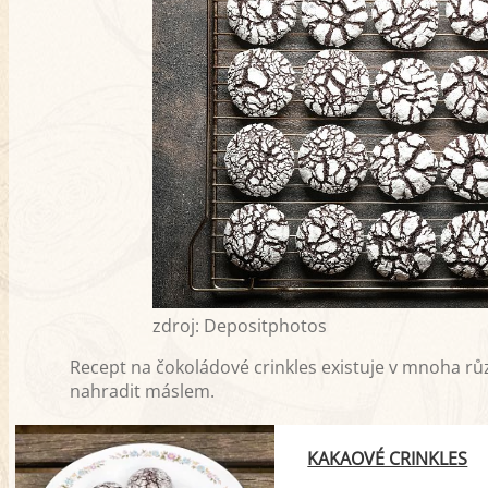
zdroj: Depositphotos
Recept na čokoládové crinkles existuje v mnoha r
nahradit máslem.
KAKAOVÉ CRINKLES