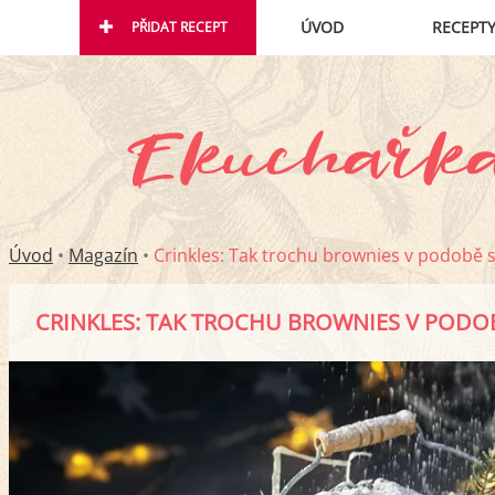
ÚVOD
RECEPT
PŘIDAT RECEPT
Úvod
•
Magazín
•
Crinkles: Tak trochu brownies v podobě 
CRINKLES: TAK TROCHU BROWNIES V PODO