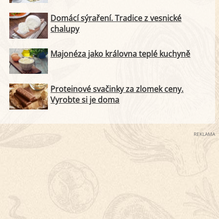
Domácí sýraření. Tradice z vesnické
chalupy
Majonéza jako královna teplé kuchyně
Proteinové svačinky za zlomek ceny.
Vyrobte si je doma
REKLAMA