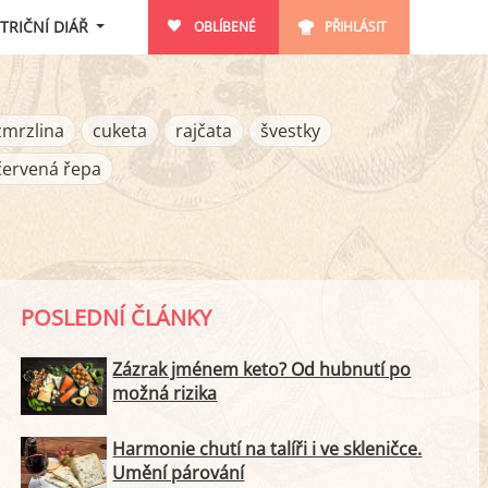
TRIČNÍ DIÁŘ
OBLÍBENÉ
PŘIHLÁSIT
zmrzlina
cuketa
rajčata
švestky
červená řepa
POSLEDNÍ ČLÁNKY
Zázrak jménem keto? Od hubnutí po
možná rizika
Harmonie chutí na talíři i ve skleničce.
Umění párování