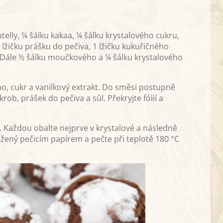
telly, ¼ šálku kakaa, ¼ šálku krystalového cukru,
 lžičku prášku do pečiva, 1 lžičku kukuřičného
i. Dále ½ šálku moučkového a ¼ šálku krystalového
ao, cukr a vanilkový extrakt. Do směsi postupně
rob, prášek do pečiva a sůl. Překryjte fólií a
hu. Každou obalte nejprve v krystalové a následně
žený pečicím papírem a pečte při teplotě 180 °C