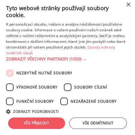
×
Tyto webové stránky používají soubory
cookie.
K personalizaci obsahu, reklam a analýze návštěvnosti používáme
soubory cookie. Informace o vašem používání našich stránek také
sdílíme s našimi reklamními a analytickými partnery, kteří je mohou
kombinovat s dalšími informacemi, které jste jim poskytli nebo které
shromáždili při vašem používání jejich služeb.
Zásady ochrany
osobních údajů
ZOBRAZIT VŠECHNY PARTNERY
(1050) →
PODMÍNKY UŽITÍ
ZÁSADY OCHRANY OSOBNÍCH ÚDAJŮ
KONTAKT
NASTAVENÍ COOKIES
NEZBYTNĚ NUTNÉ SOUBORY
© 2003-2026 ekucharka.cz
, ISSN 2694-6866, jakékoli veřejné šíření obsahu
VÝKONOVÉ SOUBORY
SOUBORY CÍLENÍ
tohoto serveru je bez písemného souhlasu provozovatele zakázáno.
Design: Eva Roverová
FUNKČNÍ SOUBORY
NEZAŘAZENÉ SOUBORY
ZOBRAZIT PODROBNOSTI
VŠE PŘIJMOUT
VŠE ODMÍTNOUT