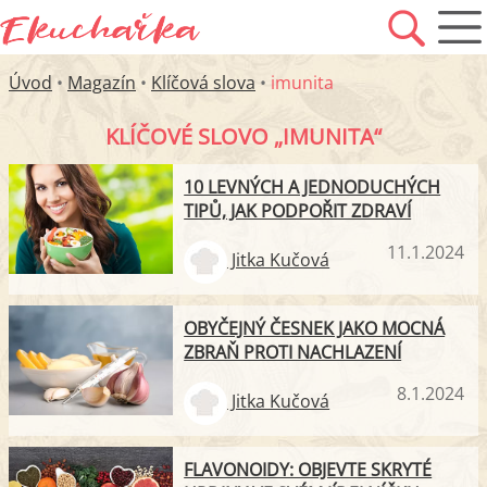
Úvod
•
Magazín
•
Klíčová slova
•
imunita
KLÍČOVÉ SLOVO „IMUNITA“
10 LEVNÝCH A JEDNODUCHÝCH
TIPŮ, JAK PODPOŘIT ZDRAVÍ
11.1.2024
Jitka Kučová
OBYČEJNÝ ČESNEK JAKO MOCNÁ
ZBRAŇ PROTI NACHLAZENÍ
8.1.2024
Jitka Kučová
FLAVONOIDY: OBJEVTE SKRYTÉ