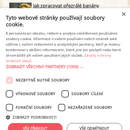
Jak zpracovat přezrálé banány
×
Tyto webové stránky používají soubory
cookie.
Kari a jeho 9 benefitů pro vaše zdraví
K personalizaci obsahu, reklam a analýze návštěvnosti používáme
soubory cookie. Informace o vašem používání našich stránek také
sdílíme s našimi reklamními a analytickými partnery, kteří je mohou
Vyzkoušejte tajemství šéfkuchařů: Jak
kombinovat s dalšími informacemi, které jste jim poskytli nebo které
připravit nejchutnější strouhaný kokos
shromáždili při vašem používání jejich služeb.
Zásady ochrany
osobních údajů
ZOBRAZIT VŠECHNY PARTNERY
(1050) →
NEZBYTNĚ NUTNÉ SOUBORY
PODMÍNKY UŽITÍ
ZÁSADY OCHRANY OSOBNÍCH ÚDAJŮ
KONTAKT
VÝKONOVÉ SOUBORY
SOUBORY CÍLENÍ
NASTAVENÍ COOKIES
FUNKČNÍ SOUBORY
NEZAŘAZENÉ SOUBORY
© 2003-2026 ekucharka.cz
, ISSN 2694-6866, jakékoli veřejné šíření obsahu
ZOBRAZIT PODROBNOSTI
tohoto serveru je bez písemného souhlasu provozovatele zakázáno.
Design: Eva Roverová
VŠE PŘIJMOUT
VŠE ODMÍTNOUT