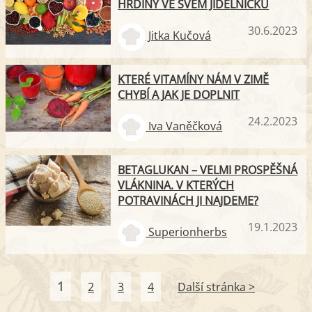
HRDINY VE SVÉM JÍDELNÍČKU
30.6.2023
Jitka Kučová
KTERÉ VITAMÍNY NÁM V ZIMĚ
CHYBÍ A JAK JE DOPLNIT
24.2.2023
Iva Vaněčková
BETAGLUKAN – VELMI PROSPĚŠNÁ
VLÁKNINA. V KTERÝCH
POTRAVINÁCH JI NAJDEME?
19.1.2023
Superionherbs
1
2
3
4
Další stránka >