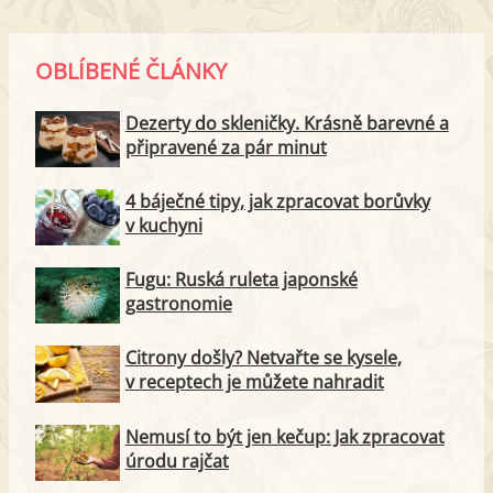
OBLÍBENÉ ČLÁNKY
Dezerty do skleničky. Krásně barevné a
připravené za pár minut
4 báječné tipy, jak zpracovat borůvky
v kuchyni
Fugu: Ruská ruleta japonské
gastronomie
Citrony došly? Netvařte se kysele,
v receptech je můžete nahradit
Nemusí to být jen kečup: Jak zpracovat
úrodu rajčat