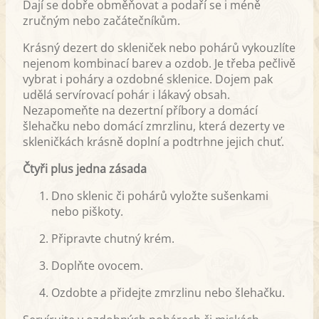
Dají se dobře obměňovat a podaří se i méně
zručným nebo začátečníkům.
Krásný dezert do skleniček nebo pohárů vykouzlíte
nejenom kombinací barev a ozdob. Je třeba pečlivě
vybrat i poháry a ozdobné sklenice. Dojem pak
udělá servírovací pohár i lákavý obsah.
Nezapomeňte na dezertní příbory a domácí
šlehačku nebo domácí zmrzlinu, která dezerty ve
skleničkách krásně doplní a podtrhne jejich chuť.
Čtyři plus jedna zásada
Dno sklenic či pohárů vyložte sušenkami
nebo piškoty.
Připravte chutný krém.
Doplňte ovocem.
Ozdobte a přidejte zmrzlinu nebo šlehačku.