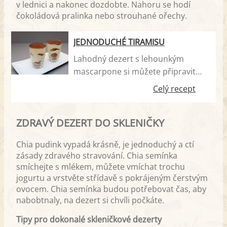
v lednici a nakonec dozdobte. Nahoru se hodí
čokoládová pralinka nebo strouhané ořechy.
JEDNODUCHÉ TIRAMISU
Lahodný dezert s lehounkým
mascarpone si můžete připravit
velmi snadno z dobře dostupných
Celý recept
surovin. Hotové bude za pár minut.
ZDRAVÝ DEZERT DO SKLENIČKY
Chia pudink vypadá krásně, je jednoduchý a ctí
zásady zdravého stravování. Chia semínka
smíchejte s mlékem, můžete vmíchat trochu
jogurtu a vrstvěte střídavě s pokrájeným čerstvým
ovocem. Chia semínka budou potřebovat čas, aby
nabobtnaly, na dezert si chvíli počkáte.
Tipy pro dokonalé skleničkové dezerty