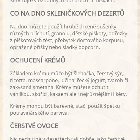
Servírujte v ozdobných pohárech či miskách.
CO NA DNO SKLENIČKOVÝCH DEZERTŮ
Na dno můžete použít hrubě drcené sušenky
různých příchutí, granolu, dětské piškoty, odřezky
z piškotových těst, přebytek dortového korpusu,
opražené oříšky nebo sladký popcorn.
OCHUCENÍ KRÉMŮ
Základem krému může být šlehačka, čerstvý sýr,
ricotta, mascarpone, lučina, řecký jogurt, tvaroh či
zakysaná smetana. Krémy můžete ochutit
vanilkou, skořicí, kakaem ale i nejrůznějšími likéry.
Krémy mohou být barevné, stačí použít špetku
potravinářského barviva.
ČERSTVÉ OVOCE
Nic nechutná v dezertech tak dobře, jako čerstvé