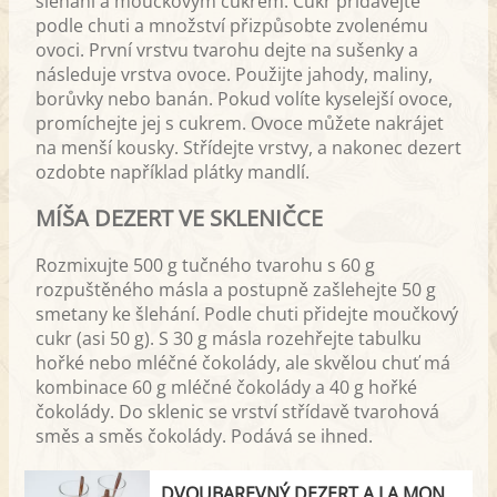
šlehání a moučkovým cukrem. Cukr přidávejte
podle chuti a množství přizpůsobte zvolenému
ovoci. První vrstvu tvarohu dejte na sušenky a
následuje vrstva ovoce. Použijte jahody, maliny,
borůvky nebo banán. Pokud volíte kyselejší ovoce,
promíchejte jej s cukrem. Ovoce můžete nakrájet
na menší kousky. Střídejte vrstvy, a nakonec dezert
ozdobte například plátky mandlí.
MÍŠA DEZERT VE SKLENIČCE
Rozmixujte 500 g tučného tvarohu s 60 g
rozpuštěného másla a postupně zašlehejte 50 g
smetany ke šlehání. Podle chuti přidejte moučkový
cukr (asi 50 g). S 30 g másla rozehřejte tabulku
hořké nebo mléčné čokolády, ale skvělou chuť má
kombinace 60 g mléčné čokolády a 40 g hořké
čokolády. Do sklenic se vrství střídavě tvarohová
směs a směs čokolády. Podává se ihned.
DVOUBAREVNÝ DEZERT A LA MONTE