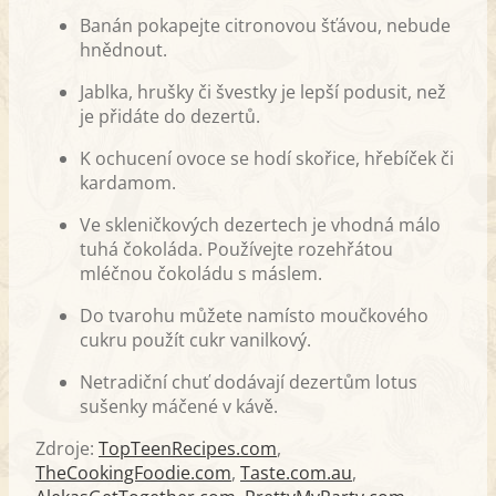
Banán pokapejte citronovou šťávou, nebude
hnědnout.
Jablka, hrušky či švestky je lepší podusit, než
je přidáte do dezertů.
K ochucení ovoce se hodí skořice, hřebíček či
kardamom.
Ve skleničkových dezertech je vhodná málo
tuhá čokoláda. Používejte rozehřátou
mléčnou čokoládu s máslem.
Do tvarohu můžete namísto moučkového
cukru použít cukr vanilkový.
Netradiční chuť dodávají dezertům lotus
sušenky máčené v kávě.
Zdroje:
TopTeenRecipes.com
,
TheCookingFoodie.com
,
Taste.com.au
,