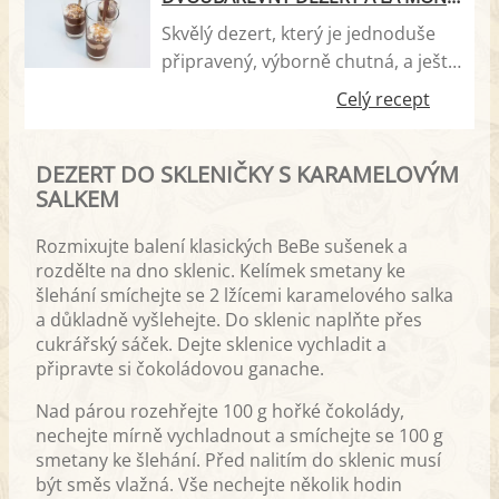
Skvělý dezert, který je jednoduše
připravený, výborně chutná, a ještě
zaujme i na pohled. Je oblíbený u
Celý recept
dětí i dospělých.
DEZERT DO SKLENIČKY S KARAMELOVÝM
SALKEM
Rozmixujte balení klasických BeBe sušenek a
rozdělte na dno sklenic. Kelímek smetany ke
šlehání smíchejte se 2 lžícemi karamelového salka
a důkladně vyšlehejte. Do sklenic naplňte přes
cukrářský sáček. Dejte sklenice vychladit a
připravte si čokoládovou ganache.
Nad párou rozehřejte 100 g hořké čokolády,
nechejte mírně vychladnout a smíchejte se 100 g
smetany ke šlehání. Před nalitím do sklenic musí
být směs vlažná. Vše nechejte několik hodin