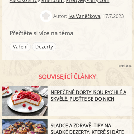
AlekasGetTogether.com
,
PrettyMyParty.com
Autor:
Iva Vaněčková
,
17.7.2023
Přečtěte si více na téma
Vaření
Dezerty
REKLAMA
SOUVISEJÍCÍ ČLÁNKY
NEPEČENÉ DORTY JSOU RYCHLÉ A
SKVĚLÉ. PUSŤTE SE DO NICH
SLADCE A ZDRAVĚ. TIPY NA
SLADKÉ DEZERTY, KTERÉ SI DÁTE