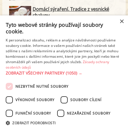
Domácí sýraření. Tradice z vesnické
chalupy
×
Tyto webové stránky používají soubory
Majonéza jako královna teplé kuchyně
cookie.
K personalizaci obsahu, reklam a analýze návštěvnosti používáme
soubory cookie. Informace o vašem používání našich stránek také
Proteinové svačinky za zlomek ceny.
sdílíme s našimi reklamními a analytickými partnery, kteří je mohou
Vyrobte si je doma
kombinovat s dalšími informacemi, které jste jim poskytli nebo které
shromáždili při vašem používání jejich služeb.
Zásady ochrany
osobních údajů
ZOBRAZIT VŠECHNY PARTNERY
(1050) →
REKLAMA
NEZBYTNĚ NUTNÉ SOUBORY
PODMÍNKY UŽITÍ
ZÁSADY OCHRANY OSOBNÍCH ÚDAJŮ
KONTAKT
VÝKONOVÉ SOUBORY
SOUBORY CÍLENÍ
NASTAVENÍ COOKIES
FUNKČNÍ SOUBORY
NEZAŘAZENÉ SOUBORY
© 2003-2026 ekucharka.cz
, ISSN 2694-6866, jakékoli veřejné šíření obsahu
ZOBRAZIT PODROBNOSTI
tohoto serveru je bez písemného souhlasu provozovatele zakázáno.