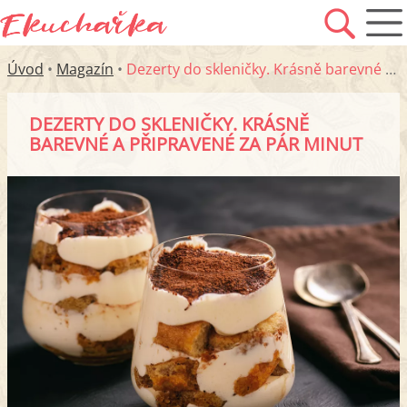
Úvod
•
Magazín
•
Dezerty do skleničky. Krásně barevné a připravené za pár minut
DEZERTY DO SKLENIČKY. KRÁSNĚ
BAREVNÉ A PŘIPRAVENÉ ZA PÁR MINUT