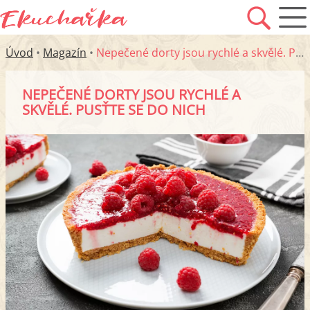
Úvod
•
Magazín
•
Nepečené dorty jsou rychlé a skvělé. Pusťte se do nich
NEPEČENÉ DORTY JSOU RYCHLÉ A
SKVĚLÉ. PUSŤTE SE DO NICH