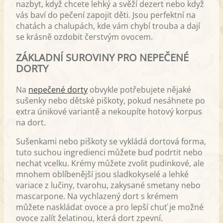
nazbyt, když chcete lehký a svěží dezert nebo když
vás baví do pečení zapojit děti. Jsou perfektní na
chatách a chalupách, kde vám chybí trouba a dají
se krásně ozdobit čerstvým ovocem.
ZÁKLADNÍ SUROVINY PRO NEPEČENÉ
DORTY
Na
nepečené dorty
obvykle potřebujete nějaké
sušenky nebo dětské piškoty, pokud nesáhnete po
extra únikové variantě a nekoupíte hotový korpus
na dort.
Sušenkami nebo piškoty se vykládá dortová forma,
tuto suchou ingredienci můžete buď podrtit nebo
nechat vcelku. Krémy můžete zvolit pudinkové, ale
mnohem oblíbenější jsou sladkokyselé a lehké
variace z lučiny, tvarohu, zakysané smetany nebo
mascarpone. Na vychlazený dort s krémem
můžete naskládat ovoce a pro lepší chuť je možné
ovoce zalít želatinou, která dort zpevní.