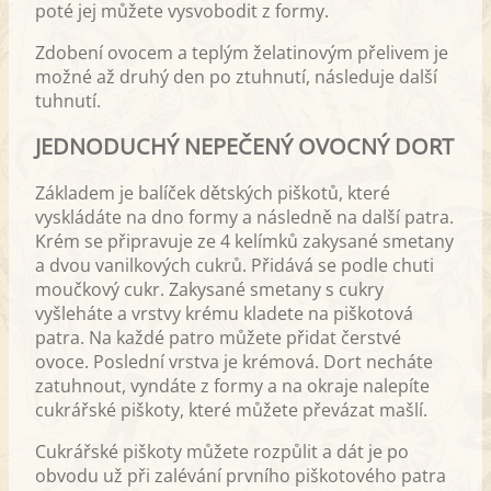
poté jej můžete vysvobodit z formy.
Zdobení ovocem a teplým želatinovým přelivem je
možné až druhý den po ztuhnutí, následuje další
tuhnutí.
JEDNODUCHÝ NEPEČENÝ OVOCNÝ DORT
Základem je balíček dětských piškotů, které
vyskládáte na dno formy a následně na další patra.
Krém se připravuje ze 4 kelímků zakysané smetany
a dvou vanilkových cukrů. Přidává se podle chuti
moučkový cukr. Zakysané smetany s cukry
vyšleháte a vrstvy krému kladete na piškotová
patra. Na každé patro můžete přidat čerstvé
ovoce. Poslední vrstva je krémová. Dort necháte
zatuhnout, vyndáte z formy a na okraje nalepíte
cukrářské piškoty, které můžete převázat mašlí.
Cukrářské piškoty můžete rozpůlit a dát je po
obvodu už při zalévání prvního piškotového patra