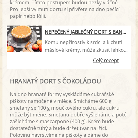
krémem. Tímto postupem budou hezky vláčné.
Pro lepší vyjmutí dortu si přivřete na dno pečící
papír nebo fólii.
NEPEČENÝ JABLEČNÝ DORT S BANÁNY
Komu nepřirostly k srdci a k chuti
máslové krémy, může zkusit lehkou
a lahodnou chuť ovocných dortů.
Celý recept
Třeba jablečný s banány. Použité
cukrářské piškoty jej hezky ozdobí.
HRANATÝ DORT S ČOKOLÁDOU
Na dno hranaté formy vyskládáme cukrářské
piškoty namočené v mléce. Smícháme 600 g
smetany se 100 g moučkového cukru, ale cukru
může být méně. Smetanu dobře vyšleháme a poté
zašleháme s mascarpone (400 g). Krém bude
dostatečně tuhý a bude držet tvar na lžíci.
Polovinu navrstvíme na piškoty a dáme do