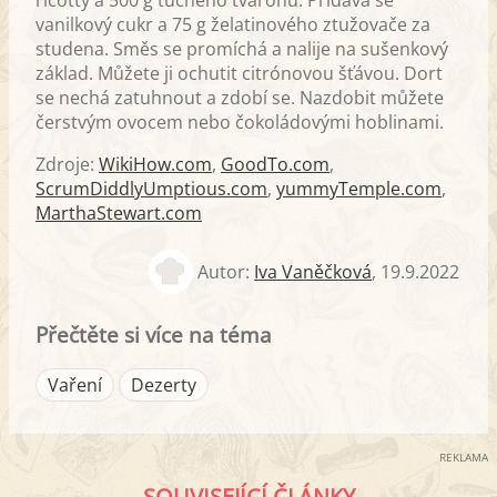
ricotty a 500 g tučného tvarohu. Přidává se
vanilkový cukr a 75 g želatinového ztužovače za
studena. Směs se promíchá a nalije na sušenkový
základ. Můžete ji ochutit citrónovou šťávou. Dort
se nechá zatuhnout a zdobí se. Nazdobit můžete
čerstvým ovocem nebo čokoládovými hoblinami.
Zdroje:
WikiHow.com
,
GoodTo.com
,
ScrumDiddlyUmptious.com
,
yummyTemple.com
,
MarthaStewart.com
Autor:
Iva Vaněčková
,
19.9.2022
Přečtěte si více na téma
Vaření
Dezerty
REKLAMA
SOUVISEJÍCÍ ČLÁNKY