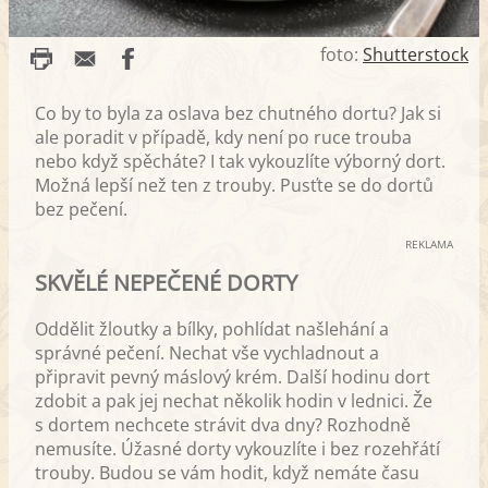
foto:
Shutterstock
Co by to byla za oslava bez chutného dortu? Jak si
ale poradit v případě, kdy není po ruce trouba
nebo když spěcháte? I tak vykouzlíte výborný dort.
Možná lepší než ten z trouby. Pusťte se do dortů
bez pečení.
REKLAMA
SKVĚLÉ NEPEČENÉ DORTY
Oddělit žloutky a bílky, pohlídat našlehání a
správné pečení. Nechat vše vychladnout a
připravit pevný máslový krém. Další hodinu dort
zdobit a pak jej nechat několik hodin v lednici. Že
s dortem nechcete strávit dva dny? Rozhodně
nemusíte. Úžasné dorty vykouzlíte i bez rozehřátí
trouby. Budou se vám hodit, když nemáte času