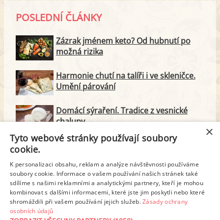
POSLEDNÍ ČLÁNKY
Zázrak jménem keto? Od hubnutí po
možná rizika
Harmonie chutí na talíři i ve skleničce.
Umění párování
Domácí sýraření. Tradice z vesnické
chalupy
×
Tyto webové stránky používají soubory
Majonéza jako královna teplé kuchyně
cookie.
K personalizaci obsahu, reklam a analýze návštěvnosti používáme
soubory cookie. Informace o vašem používání našich stránek také
Proteinové svačinky za zlomek ceny.
sdílíme s našimi reklamními a analytickými partnery, kteří je mohou
Vyrobte si je doma
kombinovat s dalšími informacemi, které jste jim poskytli nebo které
shromáždili při vašem používání jejich služeb.
Zásady ochrany
osobních údajů