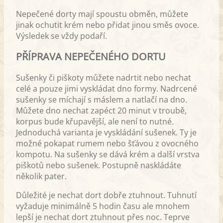
Nepečené dorty mají spoustu obměn, můžete
jinak ochutit krém nebo přidat jinou směs ovoce.
Výsledek se vždy podaří.
PŘÍPRAVA NEPEČENÉHO DORTU
Sušenky či piškoty můžete nadrtit nebo nechat
celé a pouze jimi vyskládat dno formy. Nadrcené
sušenky se míchají s máslem a natlačí na dno.
Můžete dno nechat zapéct 20 minut v troubě,
korpus bude křupavější, ale není to nutné.
Jednoduchá varianta je vyskládání sušenek. Ty je
možné pokapat rumem nebo šťávou z ovocného
kompotu. Na sušenky se dává krém a další vrstva
piškotů nebo sušenek. Postupně naskládáte
několik pater.
Důležité je nechat dort dobře ztuhnout. Tuhnutí
vyžaduje minimálně 5 hodin času ale mnohem
lepší je nechat dort ztuhnout přes noc. Teprve