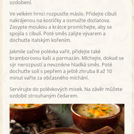
ozdobení.
Ve velkém hrnci rozpusťte máslo. Přidejte cibuli
nakrájenou na kostičky a osmažte dozlatova.
Zasypte moukou a krátce promíchejte, aby se
spojila s cibulí. Poté směs zalijte vývarem a
dochuťte italským kořením.
Jakmile začne polévka vařit, přidejte také
bramborovou kaši a parmazán. Míchejte, dokud se
sýr nerozpustí a nevznikne hladká směs. Poté
dochuťte solí s pepřem a ještě zhruba 8 až 10
minut vařte za občasného míchání.
Servírujte do polévkových misek. Na závěr můžete
ozdobit strouhaným čedarem.