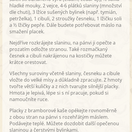
hladké mouky, 2 vejce, 4-6 plátků slaniny (množství
dle chuti), 3 lžíce sušených bylinek (např. tymián,
petrželka), 1 cibuli, 2 stroužky česneku, 1 lžičku soli
a ½ lžičky pepře. Dále budete potřebovat máslo na
smažení placek.
Nejdříve rozkrájejte slaninu, na pánvi ji opečte a
prozatím odložte stranou. Také rozmačkaný
česnek a cibuli nakrájenou na kostičky můžete
krátce orestovat.
Všechny suroviny včetně slaniny, česneku a cibule
vložte do velké mísy a důkladně zpracujte. Z hmoty
tvořte větší kuličky a z nich tvarujte silnější placky.
Hmota je lepivá, lépe si s ní pracuje, pokud si
namoučníte ruce.
Placky z bramborové kaše opékejte rovnoměrně
z obou stran na pánvi s rozehřátým máslem.
Podávejte teplé. Můžete dozdobit další opečenou
slaninou a čerstvými bylinkami.