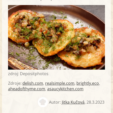
zdroj: Depositphotos
Zdroje:
delish.com
,
realsimple.com
,
brightly.eco
,
aheadofthyme.com
,
asaucykitchen.com
Autor:
Jitka Kučová
,
28.3.2023