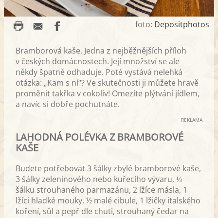
foto:
Depositphotos
Bramborová kaše. Jedna z nejběžnějších příloh
v českých domácnostech. Její množství se ale
někdy špatně odhaduje. Poté vystává nelehká
otázka: „Kam s ní“? Ve skutečnosti ji můžete hravě
proměnit takřka v cokoliv! Omezíte plýtvání jídlem,
a navíc si dobře pochutnáte.
REKLAMA
LAHODNÁ POLÉVKA Z BRAMBOROVÉ
KAŠE
Budete potřebovat 3 šálky zbylé bramborové kaše,
3 šálky zeleninového nebo kuřecího vývaru, ⅓
šálku strouhaného parmazánu, 2 lžíce másla, 1
lžíci hladké mouky, ½ malé cibule, 1 lžičky italského
koření, sůl a pepř dle chuti, strouhaný čedar na