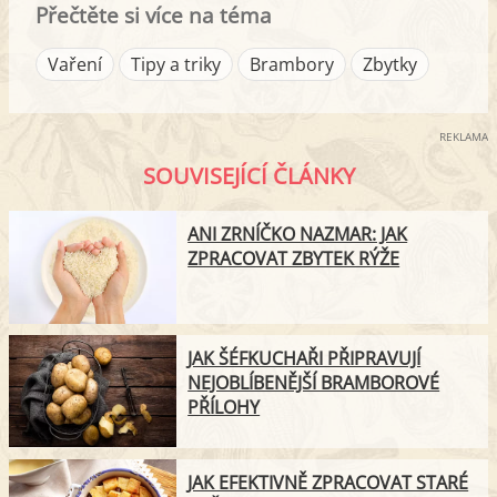
Přečtěte si více na téma
Vaření
Tipy a triky
Brambory
Zbytky
REKLAMA
SOUVISEJÍCÍ ČLÁNKY
ANI ZRNÍČKO NAZMAR: JAK
ZPRACOVAT ZBYTEK RÝŽE
JAK ŠÉFKUCHAŘI PŘIPRAVUJÍ
NEJOBLÍBENĚJŠÍ BRAMBOROVÉ
PŘÍLOHY
JAK EFEKTIVNĚ ZPRACOVAT STARÉ