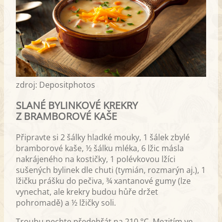
zdroj: Depositphotos
SLANÉ BYLINKOVÉ KREKRY
Z BRAMBOROVÉ KAŠE
Připravte si 2 šálky hladké mouky, 1 šálek zbylé
bramborové kaše, ½ šálku mléka, 6 lžic másla
nakrájeného na kostičky, 1 polévkovou lžíci
sušených bylinek dle chuti (tymián, rozmarýn aj.), 1
lžičku prášku do pečiva, ¾ xantanové gumy (lze
vynechat, ale krekry budou hůře držet
pohromadě) a ½ lžičky soli.
Troubu nechte předehřát na 210 °C. Mezitím ve