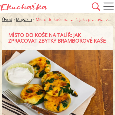
Úvod
•
Magazín
•
Místo do koše na talíř: Jak zpracovat zbytky bramborové kaše
MÍSTO DO KOŠE NA TALÍŘ: JAK
ZPRACOVAT ZBYTKY BRAMBOROVÉ KAŠE