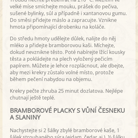
velké míse smíchejte mouku, prášek do pečiva,
sušené bylinky, sůl a případně i xantanovou gumu.
Do směsi přidejte máslo a zapracujte. Vznikne
hmota připomínající drobenku na koláče.
Do středu hmoty udělejte důlek, nalijte do něj
mléko a přidejte bramborovou kaši. Míchejte,
dokud nevznikne těsto. Poté nabírejte lžící kousky
těsta a pokládejte na plech vyložený pečicím
papírem. Můžete je lehce rozplácnout, ale dbejte,
aby mezi krekry zůstalo volné místo, protože
během pečení nabydou na objemu.
Krekry pečte zhruba 25 minut dozlatova. Nejlépe
chutnají ještě teplé.
BRAMBOROVÉ PLACKY S VŮNÍ ČESNEKU
A SLANINY
Nachystejte si 2 šálky zbylé bramborové kaše, 1
šálek strouhaného sýra (eidam, čedar aj.), ½ šálku