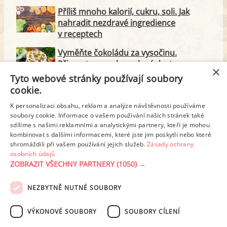
Příliš mnoho kalorií, cukru, soli. Jak
nahradit nezdravé ingredience
v receptech
Vyměňte čokoládu za vysočinu.
Připravte na oslavu slaný dort
×
Tyto webové stránky používají soubory
Drobné občerstvení pro hosty může být
cookie.
chutné i zdravé. Vyzkoušejte nové
K personalizaci obsahu, reklam a analýze návštěvnosti používáme
recepty
soubory cookie. Informace o vašem používání našich stránek také
sdílíme s našimi reklamními a analytickými partnery, kteří je mohou
Letní dezerty: lehké, osvěžující a snadné
kombinovat s dalšími informacemi, které jste jim poskytli nebo které
na přípravu
shromáždili při vašem používání jejich služeb.
Zásady ochrany
osobních údajů
ZOBRAZIT VŠECHNY PARTNERY
(1050) →
NEZBYTNĚ NUTNÉ SOUBORY
PODMÍNKY UŽITÍ
ZÁSADY OCHRANY OSOBNÍCH ÚDAJŮ
KONTAKT
VÝKONOVÉ SOUBORY
SOUBORY CÍLENÍ
NASTAVENÍ COOKIES