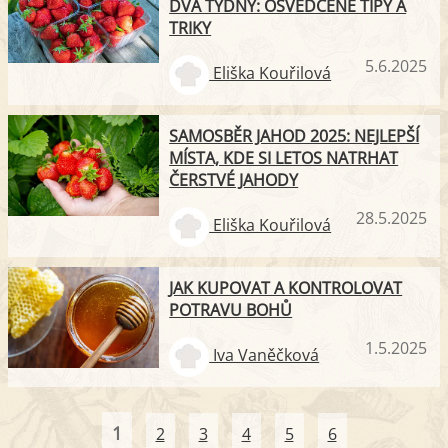
DVA TÝDNY: OSVĚDČENÉ TIPY A
TRIKY
5.6.2025
Eliška Kouřilová
SAMOSBĚR JAHOD 2025: NEJLEPŠÍ
MÍSTA, KDE SI LETOS NATRHAT
ČERSTVÉ JAHODY
28.5.2025
Eliška Kouřilová
JAK KUPOVAT A KONTROLOVAT
POTRAVU BOHŮ
1.5.2025
Iva Vaněčková
1
2
3
4
5
6