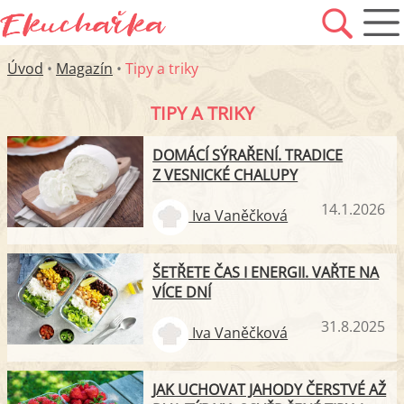
Úvod
•
Magazín
•
Tipy a triky
TIPY A TRIKY
DOMÁCÍ SÝRAŘENÍ. TRADICE
Z VESNICKÉ CHALUPY
14.1.2026
Iva Vaněčková
ŠETŘETE ČAS I ENERGII. VAŘTE NA
VÍCE DNÍ
31.8.2025
Iva Vaněčková
JAK UCHOVAT JAHODY ČERSTVÉ AŽ