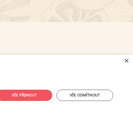
×
NASTAVENÍ COOKIES
VŠE PŘIJMOUT
VŠE ODMÍTNOUT
ouhlasu provozovatele zakázáno.