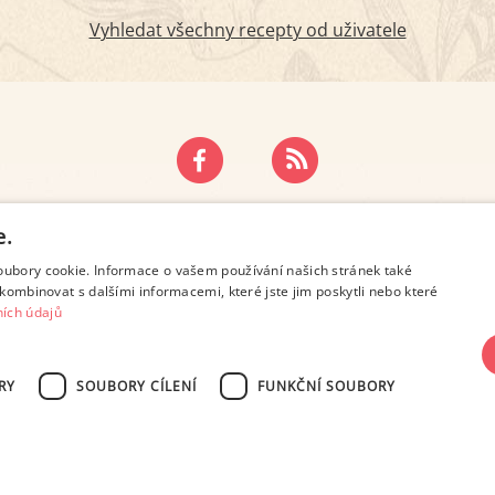
Vyhledat všechny recepty od uživatele
ZÁSADY OCHRANY OSOBNÍCH ÚDAJŮ
KONTAKT
e.
oubory cookie. Informace o vašem používání našich stránek také
kombinovat s dalšími informacemi, které jste jim poskytli nebo které
ích údajů
RY
SOUBORY CÍLENÍ
FUNKČNÍ SOUBORY
SN 2694-6866, jakékoli veřejné šíření obsahu tohoto serveru je bez písemného s
Design: Eva Roverová