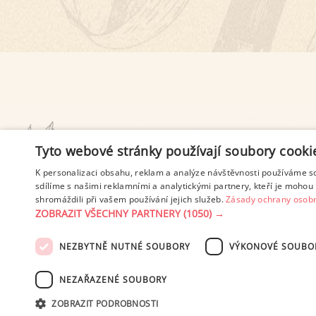
PODMÍNKY UŽITÍ
Tyto webové stránky používají soubory cooki
K personalizaci obsahu, reklam a analýze návštěvnosti používáme s
sdílíme s našimi reklamními a analytickými partnery, kteří je mohou 
shromáždili při vašem používání jejich služeb.
Zásady ochrany osobn
ZOBRAZIT VŠECHNY PARTNERY
(1050) →
NEZBYTNĚ NUTNÉ SOUBORY
VÝKONOVÉ SOUBO
© 2003-2026 ekucharka.cz
, IS
NEZAŘAZENÉ SOUBORY
ZOBRAZIT PODROBNOSTI