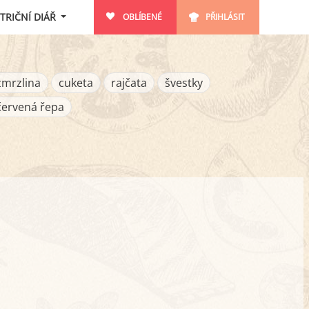
TRIČNÍ DIÁŘ
OBLÍBENÉ
PŘIHLÁSIT
zmrzlina
cuketa
rajčata
švestky
červená řepa