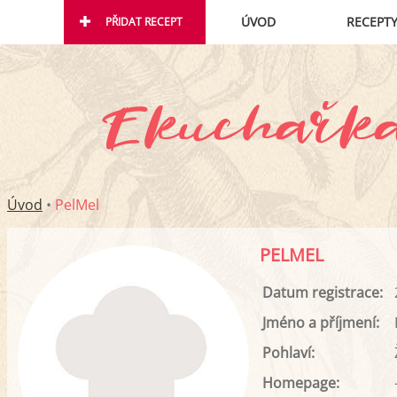
ÚVOD
RECEPT
PŘIDAT RECEPT
Úvod
•
PelMel
PELMEL
Datum registrace:
Jméno a příjmení:
Pohlaví:
Homepage: