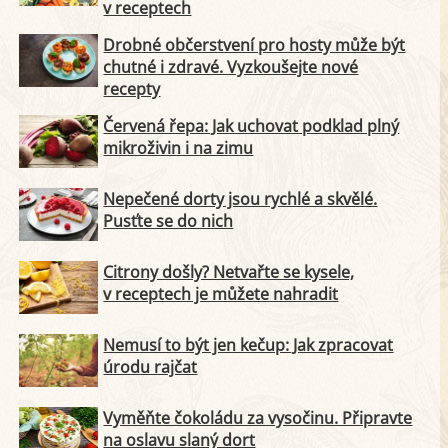
v receptech
Drobné občerstvení pro hosty může být
chutné i zdravé. Vyzkoušejte nové
recepty
Červená řepa: Jak uchovat podklad plný
mikroživin i na zimu
Nepečené dorty jsou rychlé a skvělé.
Pusťte se do nich
Citrony došly? Netvařte se kysele,
v receptech je můžete nahradit
Nemusí to být jen kečup: Jak zpracovat
úrodu rajčat
Vyměňte čokoládu za vysočinu. Připravte
na oslavu slaný dort