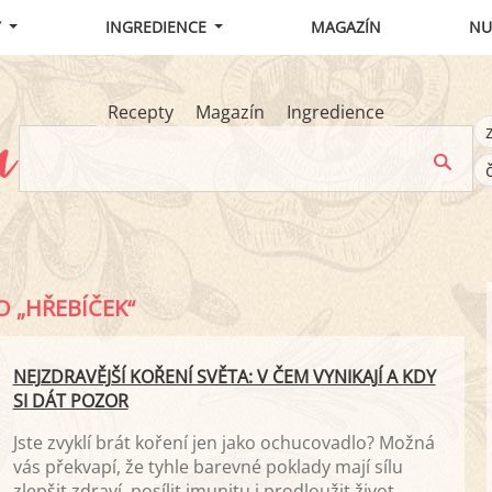
Y
INGREDIENCE
MAGAZÍN
NU
Recepty
Magazín
Ingredience
O „HŘEBÍČEK“
NEJZDRAVĚJŠÍ KOŘENÍ SVĚTA: V ČEM VYNIKAJÍ A KDY
SI DÁT POZOR
Jste zvyklí brát koření jen jako ochucovadlo? Možná
vás překvapí, že tyhle barevné poklady mají sílu
zlepšit zdraví, posílit imunitu i prodloužit život.