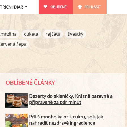
TRIČNÍ DIÁŘ
OBLÍBENÉ
PŘIHLÁSIT
zmrzlina
cuketa
rajčata
švestky
červená řepa
OBLÍBENÉ ČLÁNKY
Dezerty do skleničky. Krásně barevné a
připravené za pár minut
Příliš mnoho kalorií, cukru, soli. Jak
nahradit nezdravé ingredience