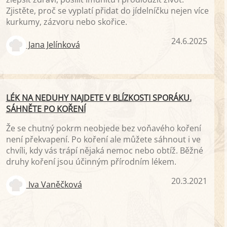
Zjistěte, proč se vyplatí přidat do jídelníčku nejen více
kurkumy, zázvoru nebo skořice.
24.6.2025
Jana Jelínková
LÉK NA NEDUHY NAJDETE V BLÍZKOSTI SPORÁKU.
SÁHNĚTE PO KOŘENÍ
Že se chutný pokrm neobjede bez voňavého koření
není překvapení. Po koření ale můžete sáhnout i ve
chvíli, kdy vás trápí nějaká nemoc nebo obtíž. Běžné
druhy koření jsou účinným přírodním lékem.
20.3.2021
Iva Vaněčková