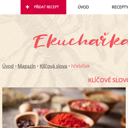
ÚVOD
RECEPT
PŘIDAT RECEPT
Úvod
•
Magazín
•
Klíčová slova
•
hřebíček
KLÍČOVÉ SLOV