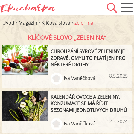
Úvod
•
Magazín
•
Klíčová slova
•
zelenina
KLÍČOVÉ SLOVO „ZELENINA“
CHROUPÁNÍ SYROVÉ ZELENINY JE
ZDRAVÉ. OMYL! TO PLATÍ JEN PRO
NĚKTERÉ DRUHY
8.5.2025
Iva Vaněčková
KALENDÁŘ OVOCE A ZELENINY.
KONZUMACE SE MÁ ŘÍDIT
SEZONAMI JEDNOTLIVÝCH DRUHŮ
12.3.2024
Iva Vaněčková