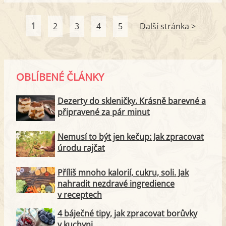
1
2
3
4
5
Další stránka >
OBLÍBENÉ ČLÁNKY
Dezerty do skleničky. Krásně barevné a
připravené za pár minut
Nemusí to být jen kečup: Jak zpracovat
úrodu rajčat
Příliš mnoho kalorií, cukru, soli. Jak
nahradit nezdravé ingredience
v receptech
4 báječné tipy, jak zpracovat borůvky
v kuchyni