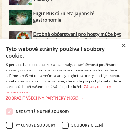
Fugu: Ruská ruleta japonské
gastronomie
Drobné občerstvení pro hosty může být
chutné i zdravé. Vyzkoušejte nové
×
recepty
Tyto webové stránky používají soubory
cookie.
Vyměňte čokoládu za vysočinu.
Připravte na oslavu slaný dort
K personalizaci obsahu, reklam a analýze návštěvnosti používáme
soubory cookie. Informace o vašem používání našich stránek také
sdílíme s našimi reklamními a analytickými partnery, kteří je mohou
Červená řepa: Jak uchovat podklad plný
kombinovat s dalšími informacemi, které jste jim poskytli nebo které
mikroživin i na zimu
shromáždili při vašem používání jejich služeb.
Zásady ochrany
osobních údajů
ZOBRAZIT VŠECHNY PARTNERY
(1050) →
NEZBYTNĚ NUTNÉ SOUBORY
PODMÍNKY UŽITÍ
ZÁSADY OCHRANY OSOBNÍCH ÚDAJŮ
KONTAKT
VÝKONOVÉ SOUBORY
SOUBORY CÍLENÍ
NASTAVENÍ COOKIES