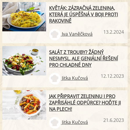
KVĚTÁK: ZÁZRAČNÁ ZELENINA,
KTERÁ JE ÚSPĚŠNÁ V BOJI PROTI
RAKOVINĚ
13.2.2024
Iva Vaněčková
SALÁT Z TROUBY? ŽÁDNÝ
NESMYSL, ALE GENIÁLNÍ ŘEŠENÍ
PRO CHLADNÉ DNY
12.12.2023
Jitka Kučová
JAK PŘIPRAVIT ZELENINU I PRO
ZAPŘISÁHLÉ ODPŮRCE? HOĎTE JI
NA PLECH!
21.6.2023
Jitka Kučová