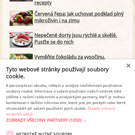
recepty
Červená řepa: Jak uchovat podklad plný
mikroživin i na zimu
Nepečené dorty jsou rychlé a skvělé.
Pusťte se do nich
Vyměňte čokoládu za vysočinu.
Připravte na oslavu slaný dort
×
Tyto webové stránky používají soubory
cookie.
Citrony došly? Netvařte se kysele,
v receptech je můžete nahradit
K personalizaci obsahu, reklam a analýze návštěvnosti používáme
soubory cookie. Informace o vašem používání našich stránek také
sdílíme s našimi reklamními a analytickými partnery, kteří je mohou
Nemusí to být jen kečup: Jak zpracovat
kombinovat s dalšími informacemi, které jste jim poskytli nebo které
úrodu rajčat
shromáždili při vašem používání jejich služeb.
Zásady ochrany
osobních údajů
ZOBRAZIT VŠECHNY PARTNERY
(1050) →
NEZBYTNĚ NUTNÉ SOUBORY