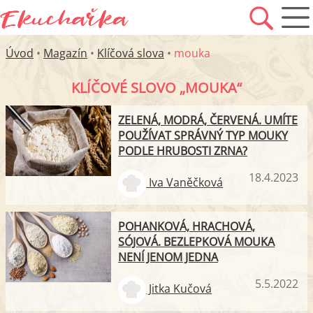
Úvod
•
Magazín
•
Klíčová slova
•
mouka
KLÍČOVÉ SLOVO „MOUKA“
ZELENÁ, MODRÁ, ČERVENÁ. UMÍTE
POUŽÍVAT SPRÁVNÝ TYP MOUKY
PODLE HRUBOSTI ZRNA?
18.4.2023
Iva Vaněčková
POHANKOVÁ, HRACHOVÁ,
SÓJOVÁ. BEZLEPKOVÁ MOUKA
NENÍ JENOM JEDNA
5.5.2022
Jitka Kučová