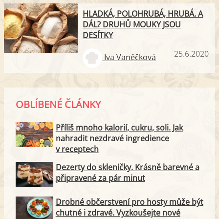
HLADKÁ, POLOHRUBÁ, HRUBÁ. A
DÁL? DRUHŮ MOUKY JSOU
DESÍTKY
25.6.2020
Iva Vaněčková
OBLÍBENÉ ČLÁNKY
Příliš mnoho kalorií, cukru, soli. Jak
nahradit nezdravé ingredience
v receptech
Dezerty do skleničky. Krásně barevné a
připravené za pár minut
Drobné občerstvení pro hosty může být
chutné i zdravé. Vyzkoušejte nové