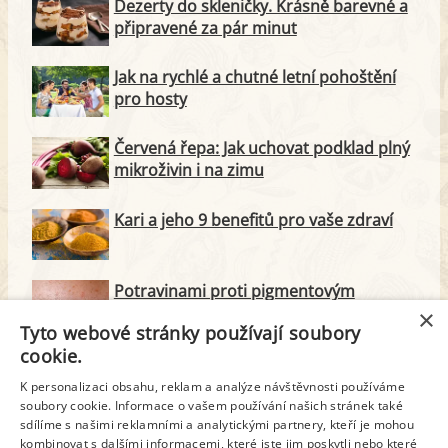
Dezerty do skleničky. Krásně barevné a
připravené za pár minut
Jak na rychlé a chutné letní pohoštění
pro hosty
Červená řepa: Jak uchovat podklad plný
mikroživin i na zimu
Kari a jeho 9 benefitů pro vaše zdraví
Potravinami proti pigmentovým
skvrnám. Dejte pleti jednotný tón
×
Tyto webové stránky používají soubory
cookie.
Alkohol k jídlu? V případě těchto
potravin se mu raději vyhněte
K personalizaci obsahu, reklam a analýze návštěvnosti používáme
soubory cookie. Informace o vašem používání našich stránek také
sdílíme s našimi reklamními a analytickými partnery, kteří je mohou
Nemusí to být jen kečup: Jak zpracovat
kombinovat s dalšími informacemi, které jste jim poskytli nebo které