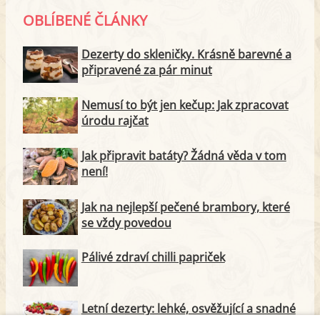
OBLÍBENÉ ČLÁNKY
Dezerty do skleničky. Krásně barevné a
připravené za pár minut
Nemusí to být jen kečup: Jak zpracovat
úrodu rajčat
Jak připravit batáty? Žádná věda v tom
není!
Jak na nejlepší pečené brambory, které
se vždy povedou
Pálivé zdraví chilli papriček
Letní dezerty: lehké, osvěžující a snadné