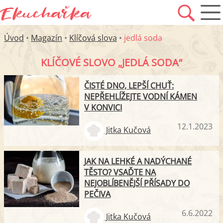
Úvod
•
Magazín
•
Klíčová slova
•
jedlá soda
KLÍČOVÉ SLOVO „JEDLÁ SODA“
ČISTÉ DNO, LEPŠÍ CHUŤ:
NEPŘEHLÍŽEJTE VODNÍ KÁMEN
V KONVICI
12.1.2023
Jitka Kučová
JAK NA LEHKÉ A NADÝCHANÉ
TĚSTO? VSAĎTE NA
NEJOBLÍBENĚJŠÍ PŘÍSADY DO
PEČIVA
6.6.2022
Jitka Kučová