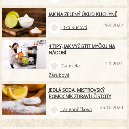
JAK NA ZELENÝ ÚKLID KUCHYNĚ
19.4.2022
Jitka Kučová
4 TIPY, JAK VYČISTIT MYČKU NA
NÁDOBÍ
2.1.2021
Gabriela
Zárubová
JEDLÁ SODA, MISTROVSKÝ
POMOCNÍK ZDRAVÍ I ČISTOTY
25.10.2020
Iva Vaněčková