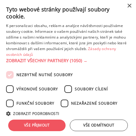
×
Tyto webové stránky používají soubory
cookie.
K personalizaci obsahu, reklam a analýze návštěvnosti používáme
soubory cookie. Informace o vašem používání našich stránek také
sdílíme s našimi reklamními a analytickými partnery, kteří je mohou
BROWNIES S ARAŠÍDOVÝM MÁSLEM
kombinovat s dalšími informacemi, které jste jim poskytli nebo které
shromáždili při vašem používání jejich služeb.
Zásady ochrany
osobních údajů
Vyhledat všechny recepty od uživatele
ZOBRAZIT VŠECHNY PARTNERY
(1050) →
NEZBYTNĚ NUTNÉ SOUBORY
PODMÍNKY UŽITÍ
ZÁSADY OCHRANY OSOBNÍCH ÚDAJŮ
KONTAKT
VÝKONOVÉ SOUBORY
SOUBORY CÍLENÍ
NASTAVENÍ COOKIES
FUNKČNÍ SOUBORY
NEZAŘAZENÉ SOUBORY
© 2003-2026 ekucharka.cz
, ISSN 2694-6866, jakékoli veřejné šíření obsahu
ZOBRAZIT PODROBNOSTI
tohoto serveru je bez písemného souhlasu provozovatele zakázáno.
Design: Eva Roverová
VŠE PŘIJMOUT
VŠE ODMÍTNOUT