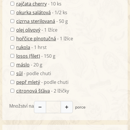
rajčata cherry
- 10 ks
okurka salátová
- 1/2 ks
cizrna sterilovaná
- 50 g
olej olivový
- 1 lžíce
hořčice plnotučná
- 1 lžíce
rukola
- 1 hrst
losos (filet)
- 150 g
máslo
- 20 g
sůl
- podle chuti
pepř mletý
- podle chuti
citronová šťáva
- 2 lžičky
Množství na
−
+
porce