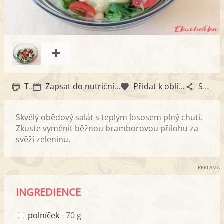
Tisk
Zapsat do nutričního diáře
Přidat k oblíbeným
Sdílet
Skvělý obědový salát s teplým lososem plný chuti.
Zkuste vyměnit běžnou bramborovou přílohu za
svěží zeleninu.
REKLAMA
INGREDIENCE
polníček
- 70 g