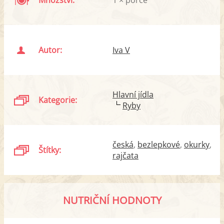
Autor:
Iva V
Hlavní jídla
Kategorie:
Ryby
česká
bezlepkové
okurky
Štítky:
rajčata
NUTRIČNÍ HODNOTY