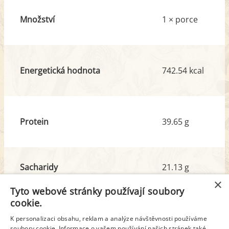
Množství
1 × porce
Energetická hodnota
742.54 kcal
Protein
39.65 g
Sacharidy
21.13 g
z toho cukr
9.43 g
×
Tyto webové stránky používají soubory
cookie.
Tuk
53.60 g
K personalizaci obsahu, reklam a analýze návštěvnosti používáme
soubory cookie. Informace o vašem používání našich stránek také