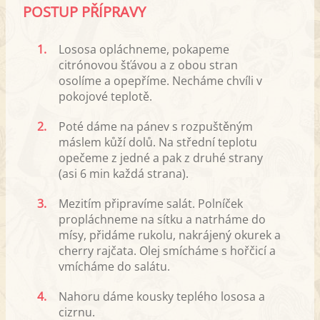
POSTUP PŘÍPRAVY
1.
Lososa opláchneme, pokapeme
citrónovou šťávou a z obou stran
osolíme a opepříme. Necháme chvíli v
pokojové teplotě.
2.
Poté dáme na pánev s rozpuštěným
máslem kůží dolů. Na střední teplotu
opečeme z jedné a pak z druhé strany
(asi 6 min každá strana).
3.
Mezitím připravíme salát. Polníček
propláchneme na sítku a natrháme do
mísy, přidáme rukolu, nakrájený okurek a
cherry rajčata. Olej smícháme s hořčicí a
vmícháme do salátu.
4.
Nahoru dáme kousky teplého lososa a
cizrnu.