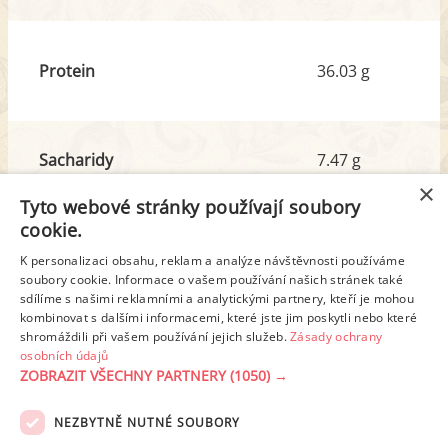
Protein
36.03 g
Sacharidy
7.47 g
z toho cukr
4.96 g
×
Tyto webové stránky používají soubory
cookie.
Tuk
49.84 g
K personalizaci obsahu, reklam a analýze návštěvnosti používáme
soubory cookie. Informace o vašem používání našich stránek také
z toho nas. mastné kyseliny
22.17 g
sdílíme s našimi reklamními a analytickými partnery, kteří je mohou
kombinovat s dalšími informacemi, které jste jim poskytli nebo které
shromáždili při vašem používání jejich služeb.
Zásady ochrany
Detailní rozpis
osobních údajů
ZOBRAZIT VŠECHNY PARTNERY
(1050) →
REKLAMA
NEZBYTNĚ NUTNÉ SOUBORY