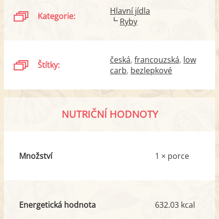
Hlavní jídla
Kategorie:
Ryby
česká
francouzská
low
Štítky:
carb
bezlepkové
NUTRIČNÍ HODNOTY
Množství
1 × porce
Energetická hodnota
632.03 kcal