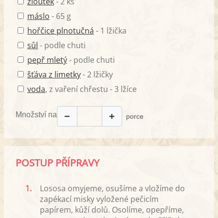
žloutek
- 2 ks
máslo
- 65 g
hořčice plnotučná
- 1 lžička
sůl
- podle chuti
pepř mletý
- podle chuti
šťáva z limetky
- 2 lžičky
voda
, z vaření chřestu - 3 lžíce
Množství na
−
+
porce
POSTUP PŘÍPRAVY
1.
Lososa omyjeme, osušíme a vložíme do
zapékací misky vyložené pečicím
papírem, kůží dolů. Osolíme, opepříme,