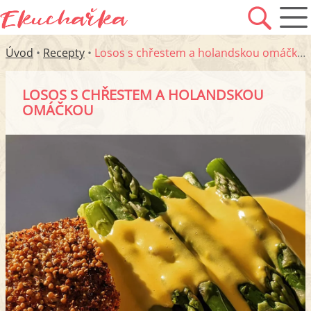
Úvod
•
Recepty
•
Losos s chřestem a holandskou omáčkou
LOSOS S CHŘESTEM A HOLANDSKOU
OMÁČKOU