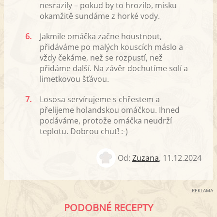
nesrazily – pokud by to hrozilo, misku
okamžitě sundáme z horké vody.
6.
Jakmile omáčka začne houstnout,
přidáváme po malých kouscích máslo a
vždy čekáme, než se rozpustí, než
přidáme další. Na závěr dochutíme solí a
limetkovou šťávou.
7.
Lososa servírujeme s chřestem a
přelijeme holandskou omáčkou. Ihned
podáváme, protože omáčka neudrží
teplotu. Dobrou chuť! :-)
Od:
Zuzana
,
11.12.2024
REKLAMA
PODOBNÉ RECEPTY