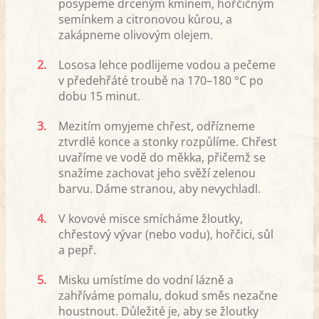
posypeme drceným kmínem, hořčičným
semínkem a citronovou kůrou, a
zakápneme olivovým olejem.
2.
Lososa lehce podlijeme vodou a pečeme
v předehřáté troubě na 170–180 °C po
dobu 15 minut.
3.
Mezitím omyjeme chřest, odřízneme
ztvrdlé konce a stonky rozpůlíme. Chřest
uvaříme ve vodě do měkka, přičemž se
snažíme zachovat jeho svěží zelenou
barvu. Dáme stranou, aby nevychladl.
4.
V kovové misce smícháme žloutky,
chřestový vývar (nebo vodu), hořčici, sůl
a pepř.
5.
Misku umístíme do vodní lázně a
zahříváme pomalu, dokud směs nezačne
houstnout. Důležité je, aby se žloutky