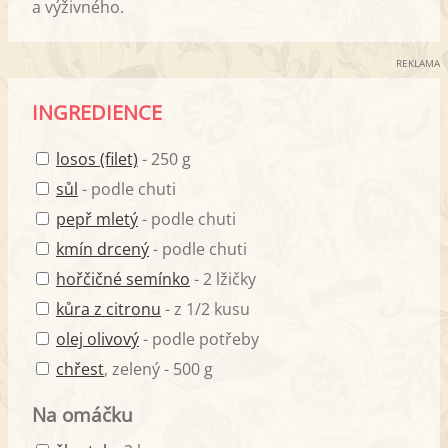
a výživného.
REKLAMA
INGREDIENCE
losos (filet)
- 250 g
sůl
- podle chuti
pepř mletý
- podle chuti
kmín drcený
- podle chuti
hořčičné semínko
- 2 lžičky
kůra z citronu
- z 1/2 kusu
olej olivový
- podle potřeby
chřest
, zelený - 500 g
Na omáčku