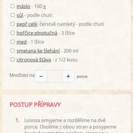
máslo
- 100 g
sůl
- podle chuti
pepř celý
, čerstvě namletý - podle chuti
hořčice plnotučná
- 3 lžíce
med
- 1 lžíce
smetana ke šlehání
- 200 ml
citronová šťáva
- z 1/2 kusu
Množství na
−
+
porce
POSTUP PŘÍPRAVY
1.
Lososa omyjeme a rozdělíme na dvě
porce. Osolíme z obou stran a posypeme