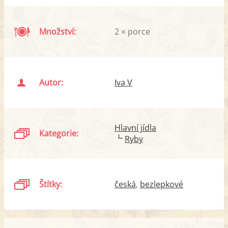
Množství:
2 × porce
Autor:
Iva V
Hlavní jídla
Kategorie:
Ryby
Štítky:
česká
bezlepkové