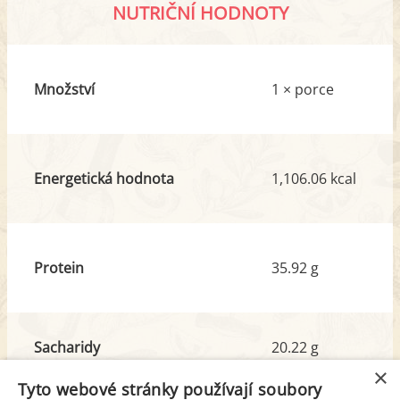
NUTRIČNÍ HODNOTY
Množství
1 × porce
Energetická hodnota
1,106.06 kcal
Protein
35.92 g
Sacharidy
20.22 g
z toho cukr
14.21 g
×
Tyto webové stránky používají soubory