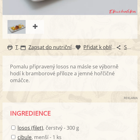
Tisk
Zapsat do nutričního diáře
Přidat k oblíbeným
Sdílet
Pomalu připravený losos na másle se výborně
hodí k bramborové příloze a jemné hořčičné
omáčce.
REKLAMA
INGREDIENCE
losos (filet)
, čerstvý - 300 g
cibule
, menší - 1 ks