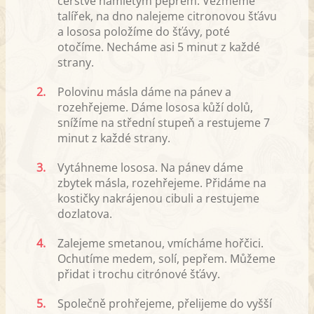
čerstvě namletým pepřem. Vezmeme
talířek, na dno nalejeme citronovou šťávu
a lososa položíme do šťávy, poté
otočíme. Necháme asi 5 minut z každé
strany.
2.
Polovinu másla dáme na pánev a
rozehřejeme. Dáme lososa kůží dolů,
snížíme na střední stupeň a restujeme 7
minut z každé strany.
3.
Vytáhneme lososa. Na pánev dáme
zbytek másla, rozehřejeme. Přidáme na
kostičky nakrájenou cibuli a restujeme
dozlatova.
4.
Zalejeme smetanou, vmícháme hořčici.
Ochutíme medem, solí, pepřem. Můžeme
přidat i trochu citrónové šťávy.
5.
Společně prohřejeme, přelijeme do vyšší