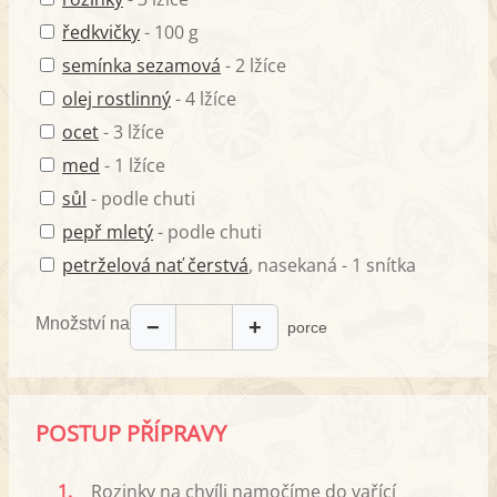
ředkvičky
- 100 g
semínka sezamová
- 2 lžíce
olej rostlinný
- 4 lžíce
ocet
- 3 lžíce
med
- 1 lžíce
sůl
- podle chuti
pepř mletý
- podle chuti
petrželová nať čerstvá
, nasekaná - 1 snítka
Množství na
−
+
porce
POSTUP PŘÍPRAVY
1.
Rozinky na chvíli namočíme do vařící