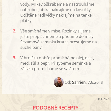
vody. Mrkev oškrábeme a nastrouháme
nahrubo. Jablka nakrájíme na kostičky.
Očištěné ředkvičky nakrájíme na tenké
plátky.
2.
Vše smícháme v míse. Rozinky slijeme,
ještě propláchneme a přidáme do mísy.
Sezamová semínka krátce orestujeme na
suché pánvi.
3.
V hrníčku dobře promícháme olej, ocet,
med, sůl a pepř. Přisypeme semínka a
zálivku promícháme se salátem.
Od:
Sarrien
,
7.6.2019
REKLAMA
PODOBNÉ RECEPTY