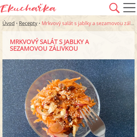
Úvod
•
Recepty
•
Mrkvový salát s jablky a sezamovou zálivkou
MRKVOVÝ SALÁT S JABLKY A
SEZAMOVOU ZÁLIVKOU