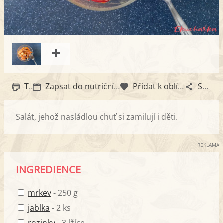
Tisk
Zapsat do nutričního diáře
Přidat k oblíbeným
Sdílet
Salát, jehož nasládlou chuť si zamilují i děti.
REKLAMA
INGREDIENCE
mrkev
- 250 g
jablka
- 2 ks
rozinky
- 3 lžíce