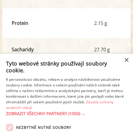
Protein
2.15 g
Sacharidy
27.70 g
z toho cukr
24.07 g
×
Tyto webové stránky používají soubory
cookie.
Tuk
16.13 g
K personalizaci obsahu, reklam a analýze návštěvnosti používáme
z toho nas. mastné kyseliny
2.23 g
soubory cookie. Informace o vašem používání našich stránek také
sdílíme s našimi reklamními a analytickými partnery, kteří je mohou
kombinovat s dalšími informacemi, které jste jim poskytli nebo které
shromáždili při vašem používání jejich služeb.
Zásady ochrany
Detailní rozpis
osobních údajů
ZOBRAZIT VŠECHNY PARTNERY
(1050) →
REKLAMA
NEZBYTNĚ NUTNÉ SOUBORY