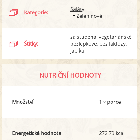
Saláty
Kategorie:
Zeleninové
za studena
vegetariánské
Štítky:
bezlepkové
bez laktózy
jablka
NUTRIČNÍ HODNOTY
Množství
1 × porce
Energetická hodnota
272.79 kcal