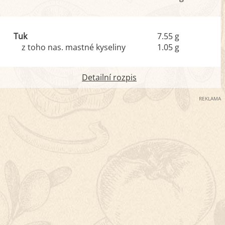
Tuk
7.55 g
z toho nas. mastné kyseliny
1.05 g
Detailní rozpis
REKLAMA