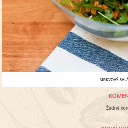
MRKVOVÝ SALÁ
KOMEN
Žádné ko