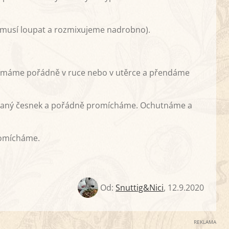
emusí loupat a rozmixujeme nadrobno).
dímáme pořádně v ruce nebo v utěrce a přendáme
 lisovaný česnek a pořádně promícháme. Ochutnáme a
romícháme.
Od:
Snuttig&Nici
,
12.9.2020
REKLAMA