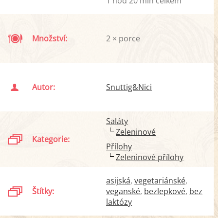
1 hod 20 min celkem
Množství:
2 × porce
Autor:
Snuttig&Nici
Saláty
Zeleninové
Kategorie:
Přílohy
Zeleninové přílohy
asijská
vegetariánské
Štítky:
veganské
bezlepkové
bez
laktózy