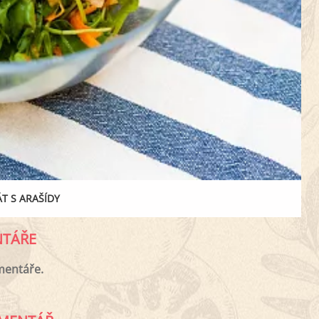
T S ARAŠÍDY
TÁŘE
mentáře.