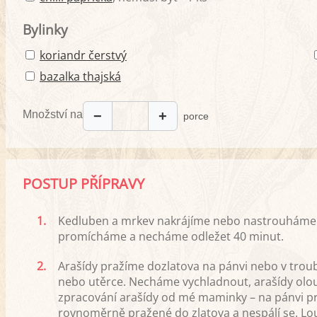
Bylinky
koriandr čerstvý
bazalka thajská
Množství na
−
+
porce
POSTUP PŘÍPRAVY
1.
Kedluben a mrkev nakrájíme nebo nastrouháme na
promícháme a necháme odležet 40 minut.
2.
Arašídy pražíme dozlatova na pánvi nebo v trou
nebo utěrce. Necháme vychladnout, arašídy olou
zpracování arašídy od mé maminky – na pánvi pra
rovnoměrně pražené do zlatova a nespálí se. Lo