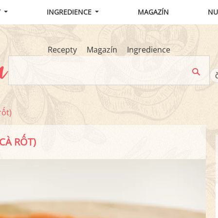
Y
INGREDIENCE
MAGAZÍN
NU
Recepty
Magazín
Ingredience
rốt)
CÀ RỐT)