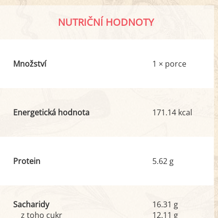
NUTRIČNÍ HODNOTY
Množství
1 × porce
Energetická hodnota
171.14 kcal
Protein
5.62 g
Sacharidy
16.31 g
z toho cukr
12.11 g