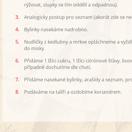
rýžovat, slupky se tím oddělí a odpadnou).
3.
Analogicky postup pro seznam (akorát zde se n
4.
Bylinky nasekáme nadrobno.
5.
Nudličky z kedlubny a mrkve opláchneme a vyž
do misky.
6.
Přidáme 1 lžíci cukru, 1 lžíci citrónové šťávy,
případně dochutíme dle chuti.
7.
Přidáme nasekané bylinky, arašídy a seznam, p
8.
Podáváme na talíři a ozdobíme koriandrem.