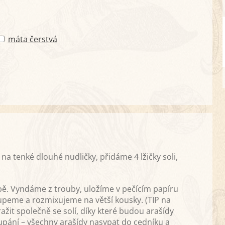
máta čerstvá
 tenké dlouhé nudličky, přidáme 4 lžičky soli,
bě. Vyndáme z trouby, uložíme v pečícím papíru
peme a rozmixujeme na větší kousky. (TIP na
žit společně se solí, díky které budou arašídy
upání – všechny arašídy nasypat do cedníku a