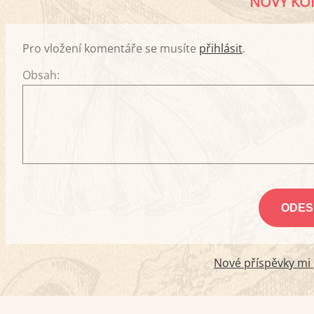
NOVÝ KO
Pro vložení komentáře se musíte
přihlásit
.
Obsah:
Nové příspěvky mi p