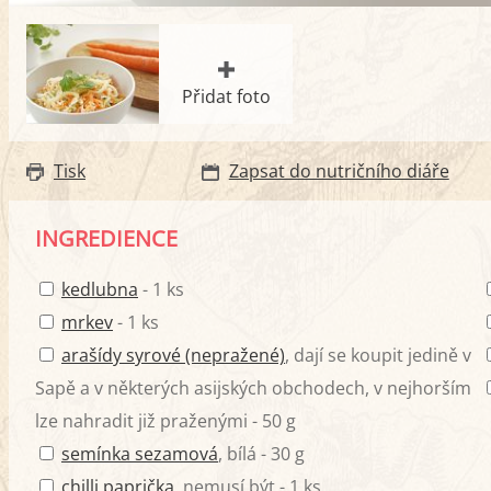
Přidat foto
Tisk
Zapsat do nutričního diáře
INGREDIENCE
kedlubna
- 1 ks
mrkev
- 1 ks
arašídy syrové (nepražené)
, dají se koupit jedině v
Sapě a v některých asijských obchodech, v nejhorším
lze nahradit již praženými - 50 g
semínka sezamová
, bílá - 30 g
chilli paprička
, nemusí být - 1 ks