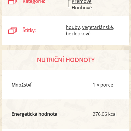
Kategorie:
Krémové
Houbové
houby
vegetariánské
Štítky:
bezlepkové
NUTRIČNÍ HODNOTY
Množství
1 × porce
Energetická hodnota
276.06 kcal