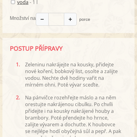
voda
- 1 l
Množství na
−
+
porce
POSTUP PŘÍPRAVY
1.
Zeleninu nakrájejte na kousky, přidejte
nové koření, bobkový list, osolte a zalijte
vodou. Nechte dvě hodiny vařit na
mírném ohni. Poté vývar sceďte.
2.
Na pánvičce rozehřejte máslo a na něm
orestujte nakrájenou cibulku. Po chvíli
přidejte i na kousky nakrájené houby a
brambory. Poté přendejte ho hrnce,
zalijte vývarem a dochuťte. K houbovce
se nejlépe hodí obyčejná sůl a pepř. A pak