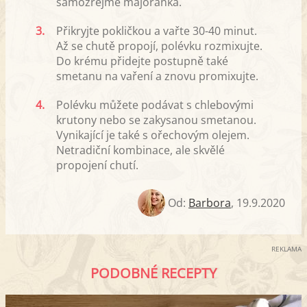
samozřejmě majoránka.
3.
Přikryjte pokličkou a vařte 30-40 minut.
Až se chutě propojí, polévku rozmixujte.
Do krému přidejte postupně také
smetanu na vaření a znovu promixujte.
4.
Polévku můžete podávat s chlebovými
krutony nebo se zakysanou smetanou.
Vynikající je také s ořechovým olejem.
Netradiční kombinace, ale skvělé
propojení chutí.
Od:
Barbora
,
19.9.2020
REKLAMA
PODOBNÉ RECEPTY