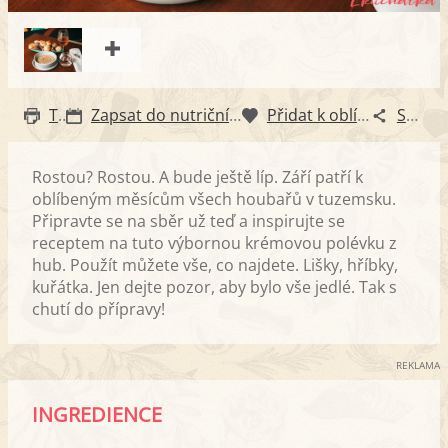
Tisk
Zapsat do nutričního diáře
Přidat k oblíbeným
Sdílet
Rostou? Rostou. A bude ještě líp. Září patří k
oblíbeným měsícům všech houbařů v tuzemsku.
Připravte se na sběr už teď a inspirujte se
receptem na tuto výbornou krémovou polévku z
hub. Použít můžete vše, co najdete. Lišky, hříbky,
kuřátka. Jen dejte pozor, aby bylo vše jedlé. Tak s
chutí do přípravy!
REKLAMA
INGREDIENCE