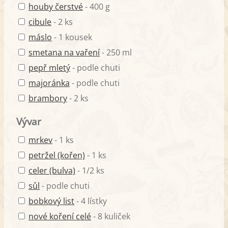
houby čerstvé
- 400 g
cibule
- 2 ks
máslo
- 1 kousek
smetana na vaření
- 250 ml
pepř mletý
- podle chuti
majoránka
- podle chuti
brambory
- 2 ks
Vývar
mrkev
- 1 ks
petržel (kořen)
- 1 ks
celer (bulva)
- 1/2 ks
sůl
- podle chuti
bobkový list
- 4 lístky
nové koření celé
- 8 kuliček