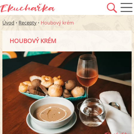
Úvod
•
Recepty
•
Houbový krém
HOUBOVÝ KRÉM