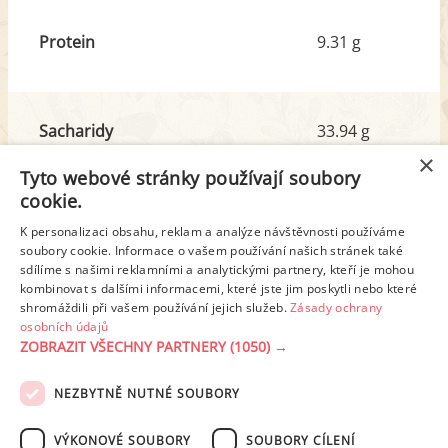
Protein
9.31 g
Sacharidy
33.94 g
z toho cukr
10.83 g
×
Tyto webové stránky používají soubory
cookie.
Tuk
9.44 g
K personalizaci obsahu, reklam a analýze návštěvnosti používáme
z toho nas. mastné kyseliny
5.69 g
soubory cookie. Informace o vašem používání našich stránek také
sdílíme s našimi reklamními a analytickými partnery, kteří je mohou
kombinovat s dalšími informacemi, které jste jim poskytli nebo které
shromáždili při vašem používání jejich služeb.
Zásady ochrany
Detailní rozpis
osobních údajů
ZOBRAZIT VŠECHNY PARTNERY
(1050) →
REKLAMA
NEZBYTNĚ NUTNÉ SOUBORY
PODMÍNKY UŽITÍ
ZÁSADY OCHRANY OSOBNÍCH ÚDAJŮ
KONTAKT
VÝKONOVÉ SOUBORY
SOUBORY CÍLENÍ