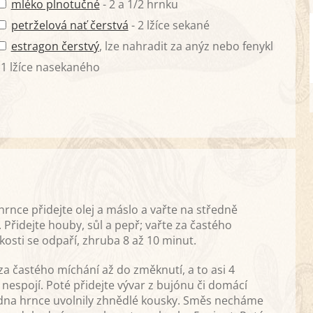
mléko plnotučné
- 2 a 1/2 hrnku
petrželová nať čerstvá
- 2 lžíce sekané
estragon čerstvý
, lze nahradit za anýz nebo fenykl
 1 lžíce nasekaného
nce přidejte olej a máslo a vařte na středně
 Přidejte houby, sůl a pepř; vařte za častého
osti se odpaří, zhruba 8 až 10 minut.
 za častého míchání až do změknutí, a to asi 4
nespojí. Poté přidejte vývar z bujónu či domácí
e dna hrnce uvolnily zhnědlé kousky. Směs necháme