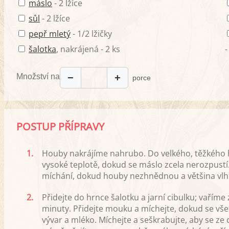
máslo
- 2 lžíce
sůl
- 2 lžíce
pepř mletý
- 1/2 lžičky
šalotka
, nakrájená - 2 ks
-
Množství na
−
+
porce
POSTUP PŘÍPRAVY
1.
Houby nakrájíme nahrubo. Do velkého, těžkého hr
vysoké teplotě, dokud se máslo zcela nerozpustí.
míchání, dokud houby nezhnědnou a většina vlhk
2.
Přidejte do hrnce šalotku a jarní cibulku; vaříme
minuty. Přidejte mouku a míchejte, dokud se vše 
vývar a mléko. Míchejte a seškrabujte, aby se z