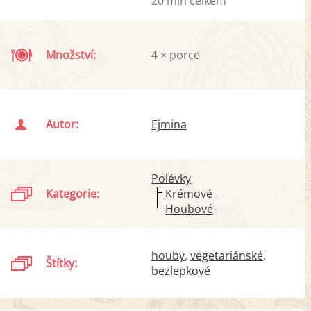
20 min celkem
Množství:
4 × porce
Autor:
Ejmina
Polévky
Kategorie:
Krémové
Houbové
houby
vegetariánské
Štítky:
bezlepkové