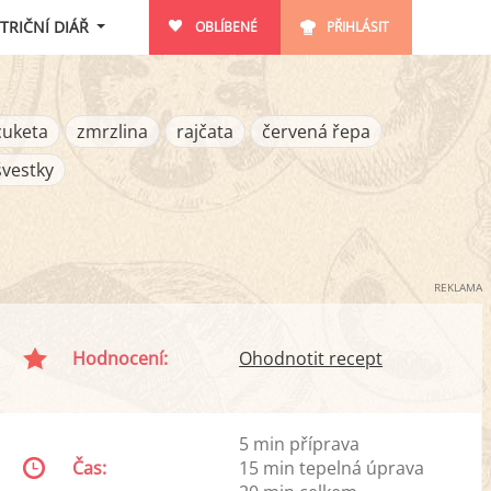
TRIČNÍ DIÁŘ
OBLÍBENÉ
PŘIHLÁSIT
cuketa
zmrzlina
rajčata
červená řepa
švestky
REKLAMA
Hodnocení:
Ohodnotit recept
5 min příprava
Čas:
15 min tepelná úprava