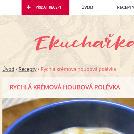
ÚVOD
RECEPT
PŘIDAT RECEPT
Úvod
•
Recepty
•
Rychlá krémová houbová polévka
RYCHLÁ KRÉMOVÁ HOUBOVÁ POLÉVKA