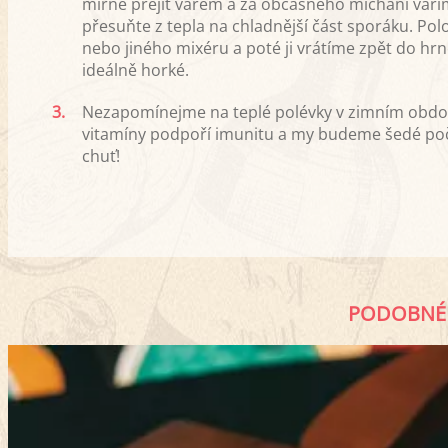
mírně přejít varem a za občasného míchání vaří
přesuňte z tepla na chladnější část sporáku. 
nebo jiného mixéru a poté ji vrátíme zpět do hrn
ideálně horké.
3.
Nezapomínejme na teplé polévky v zimním období,
vitamíny podpoří imunitu a my budeme šedé poč
chuť!
PODOBNÉ 