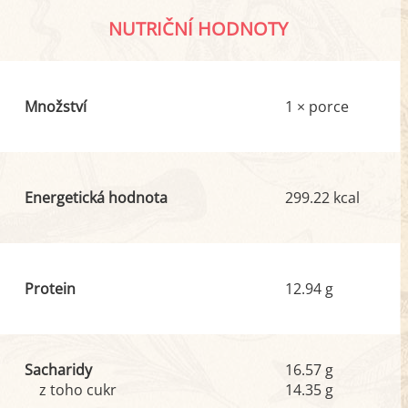
NUTRIČNÍ HODNOTY
Množství
1 × porce
Energetická hodnota
299.22 kcal
Protein
12.94 g
Sacharidy
16.57 g
z toho cukr
14.35 g