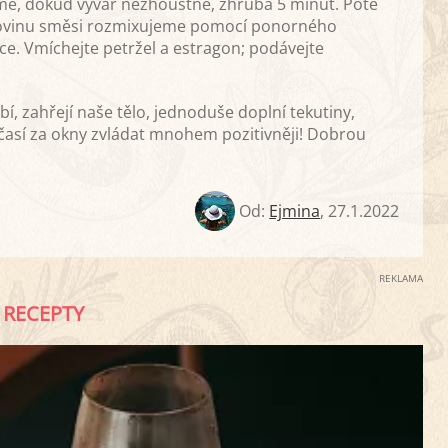
me, dokud vývar nezhoustne, zhruba 5 minut. Poté
Polovinu směsi rozmixujeme pomocí ponorného
ce. Vmíchejte petržel a estragon; podávejte
 zahřejí naše tělo, jednoduše doplní tekutiny,
así za okny zvládat mnohem pozitivněji! Dobrou
Od:
Ejmina
,
27.1.2022
REKLAMA
RECEPTY