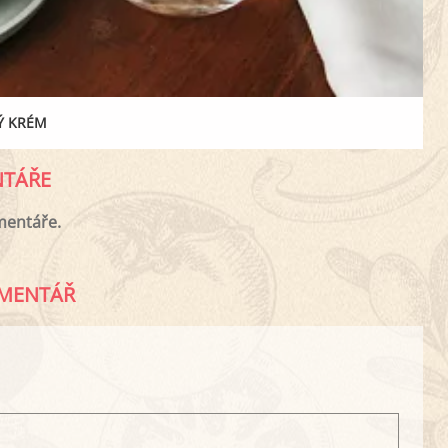
Ý KRÉM
TÁŘE
mentáře.
MENTÁŘ