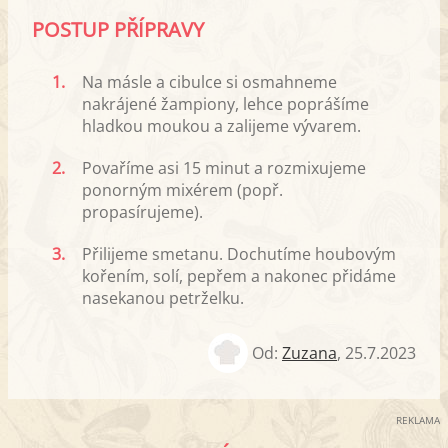
POSTUP PŘÍPRAVY
1.
Na másle a cibulce si osmahneme
nakrájené žampiony, lehce poprášíme
hladkou moukou a zalijeme vývarem.
2.
Povaříme asi 15 minut a rozmixujeme
ponorným mixérem (popř.
propasírujeme).
3.
Přilijeme smetanu. Dochutíme houbovým
kořením, solí, pepřem a nakonec přidáme
nasekanou petrželku.
Od:
Zuzana
,
25.7.2023
REKLAMA