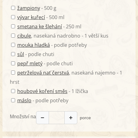
žampiony
- 500 g
vývar kuřecí
- 500 ml
smetana ke šlehání
- 250 ml
cibule
, nasekaná nadrobno - 1 větší kus
mouka hladká
- podle potřeby
sůl
- podle chuti
pepř mletý
- podle chuti
petrželová nať čerstvá
, nasekaná najemno - 1
hrst
houbové koření směs
- 1 lžička
máslo
- podle potřeby
Množství na
−
+
porce