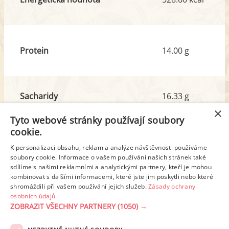
Protein
14.00 g
Sacharidy
16.33 g
z toho cukr
12.94 g
×
Tyto webové stránky používají soubory
cookie.
Tuk
46.63 g
K personalizaci obsahu, reklam a analýze návštěvnosti používáme
z toho nas. mastné kyseliny
28.99 g
soubory cookie. Informace o vašem používání našich stránek také
sdílíme s našimi reklamními a analytickými partnery, kteří je mohou
kombinovat s dalšími informacemi, které jste jim poskytli nebo které
shromáždili při vašem používání jejich služeb.
Zásady ochrany
Detailní rozpis
osobních údajů
ZOBRAZIT VŠECHNY PARTNERY
(1050) →
REKLAMA