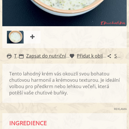
Tisk
Zapsat do nutričního diáře
Přidat k oblíbeným
Sdílet
Tento lahodný krém vás okouzlí svou bohatou
chuťovou harmonií a krémovou texturou. Je ideální
volbou pro předkrm nebo lehkou večeři, která
potěší vaše chuťové buňky.
REKLAMA
INGREDIENCE