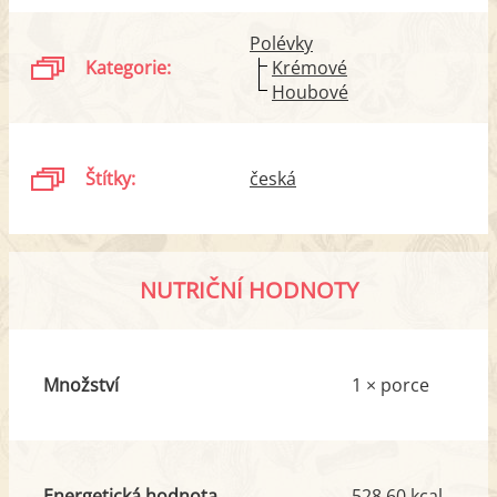
Polévky
Kategorie:
Krémové
Houbové
Štítky:
česká
NUTRIČNÍ HODNOTY
Množství
1 × porce
Energetická hodnota
528.60 kcal