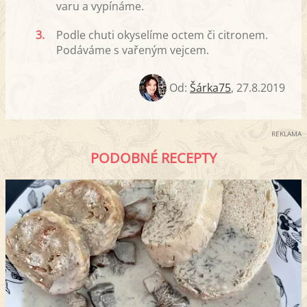
varu a vypínáme.
3.
Podle chuti okyselíme octem či citronem.
Podáváme s vařeným vejcem.
Od:
Šárka75
,
27.8.2019
REKLAMA
PODOBNÉ RECEPTY