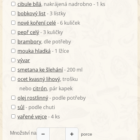
cibule bílá
, nakrájená nadrobno - 1 ks
bobkový list
- 3 lístky
nové koření celé
- 6 kuliček
pepř celý
- 3 kuličky
brambory
, dle potřeby
mouka hladká
- 1 lžíce
vývar
smetana ke šlehání
- 200 ml
ocet kvasný lihový
, trošku
nebo
citrón
, pár kapek
olej rostlinný
- podle potřeby
sůl
- podle chuti
vařené vejce
- 4 ks
Množství na
−
+
porce