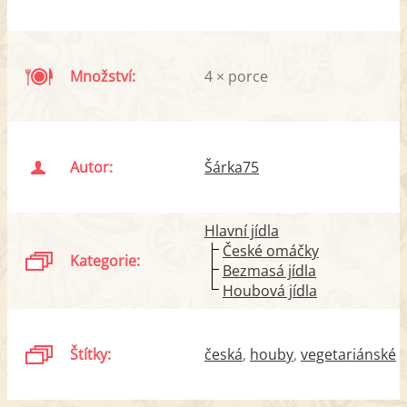
Množství:
4 × porce
Autor:
Šárka75
Hlavní jídla
České omáčky
Kategorie:
Bezmasá jídla
Houbová jídla
Štítky:
česká
houby
vegetariánské