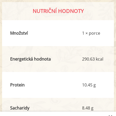
NUTRIČNÍ HODNOTY
Množství
1 × porce
Energetická hodnota
290.63 kcal
Protein
10.45 g
Sacharidy
8.48 g
z toho cukr
5.11 g