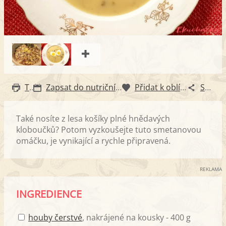
Tisk
Zapsat do nutričního diáře
Přidat k oblíbeným
Sdílet
Také nosíte z lesa košíky plné hnědavých
kloboučků? Potom vyzkoušejte tuto smetanovou
omáčku, je vynikající a rychle připravená.
REKLAMA
INGREDIENCE
houby čerstvé
, nakrájené na kousky - 400 g