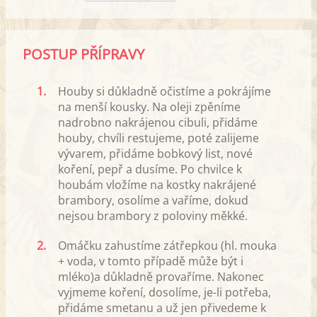
POSTUP PŘÍPRAVY
1.
Houby si důkladně očistíme a pokrájíme
na menší kousky. Na oleji zpěníme
nadrobno nakrájenou cibuli, přidáme
houby, chvíli restujeme, poté zalijeme
vývarem, přidáme bobkový list, nové
koření, pepř a dusíme. Po chvilce k
houbám vložíme na kostky nakrájené
brambory, osolíme a vaříme, dokud
nejsou brambory z poloviny měkké.
2.
Omáčku zahustíme zátřepkou (hl. mouka
+ voda, v tomto případě může být i
mléko)a důkladně provaříme. Nakonec
vyjmeme koření, dosolíme, je-li potřeba,
přidáme smetanu a už jen přivedeme k