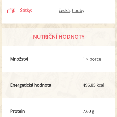
Štítky:
česká
houby
NUTRIČNÍ HODNOTY
Množství
1 × porce
Energetická hodnota
496.85 kcal
Protein
7.60 g