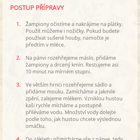
POSTUP PŘÍPRAVY
1.
Žampiony očistíme a nakrájíme na plátky.
Použít můžeme i nožičky. Pokud budete
používat sušené houby, namočte je
předtím v mléce.
2.
Na pánvi rozehřejeme máslo, přidáme
žampiony a drcený kmín. Restujeme asi
10 minut na mírném stupni.
3.
Ve větším hrnci rozehřejeme sádlo a
přidáme mouku. Zamícháme a jakmile
zpění, zalejeme mlékem. Vzniklou hustou
kaši rychle mícháme a postupně
přiléváme vodu. Množství vody dolejte
podle toho, jak hustou chcete výslednou
omáčku.
4.
Do základu přimícháme vše z pánve, tedy