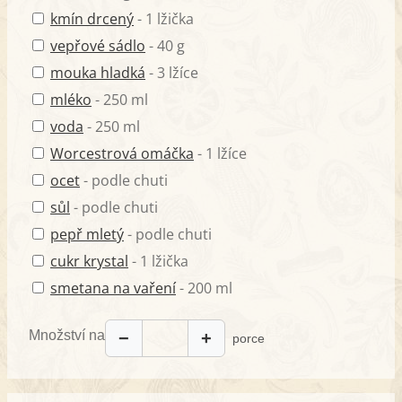
kmín drcený
- 1 lžička
vepřové sádlo
- 40 g
mouka hladká
- 3 lžíce
mléko
- 250 ml
voda
- 250 ml
Worcestrová omáčka
- 1 lžíce
ocet
- podle chuti
sůl
- podle chuti
pepř mletý
- podle chuti
cukr krystal
- 1 lžička
smetana na vaření
- 200 ml
Množství na
−
+
porce