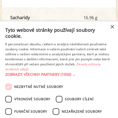
Sacharidy
16.96 g
z toho cukr
10.24 g
×
Tyto webové stránky používají soubory
cookie.
Tuk
45.08 g
K personalizaci obsahu, reklam a analýze návštěvnosti používáme
z toho nas. mastné kyseliny
24.91 g
soubory cookie. Informace o vašem používání našich stránek také
sdílíme s našimi reklamními a analytickými partnery, kteří je mohou
kombinovat s dalšími informacemi, které jste jim poskytli nebo které
shromáždili při vašem používání jejich služeb.
Zásady ochrany
Detailní rozpis
osobních údajů
ZOBRAZIT VŠECHNY PARTNERY
(1050) →
REKLAMA
NEZBYTNĚ NUTNÉ SOUBORY
PODMÍNKY UŽITÍ
ZÁSADY OCHRANY OSOBNÍCH ÚDAJŮ
KONTAKT
VÝKONOVÉ SOUBORY
SOUBORY CÍLENÍ
NASTAVENÍ COOKIES
FUNKČNÍ SOUBORY
NEZAŘAZENÉ SOUBORY
© 2003-2026 ekucharka.cz
, ISSN 2694-6866, jakékoli veřejné šíření obsahu