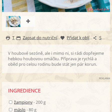
Tisk
Zapsat do nutričního diáře
Přidat k oblíbeným
Sdílet
V houbové sezóně, ale i mimo ni, si rádi dopřejeme
hebkou houbovou omáčku. Příprava je rychlá a
oběd pro celou rodinu bude stát jen pár korun.
REKLAMA
INGREDIENCE
žampiony
- 200 g
máslo
- 80 g