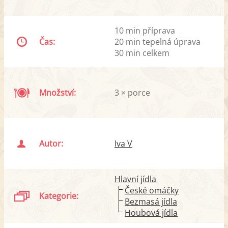
10 min příprava
Čas:
20 min tepelná úprava
30 min celkem
Množství:
3 × porce
Autor:
Iva V
Hlavní jídla
České omáčky
Kategorie:
Bezmasá jídla
Houbová jídla