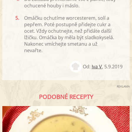
ochucené houby i máslo.
5.
Omáčku ochutíme worcesterem, solí a
pepřem. Poté postupně přidejte cukr a
ocet. Vždy ochutnejte, než přidáte další
lžičku. Omáčka by měla být sladkokyselá.
Nakonec vmíchejte smetanu a už
nevařte.
Od:
Iva V
,
5.9.2019
REKLAMA
PODOBNÉ RECEPTY