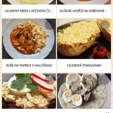
CELEROVÝ KRÉM S PEČENÝM ČESNEKEM A RESTOVANOU MRKVÍ
DUŠENÉ HOVĚZÍ NA KOŘENOVÉ ZELENINĚ
KUŘE NA PAPRICE S HALUŠKAMI
CELEROVÁ POMAZÁNKA