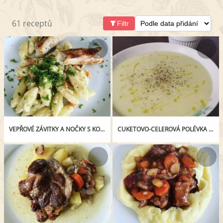
61 receptů
Filtr
VEPŘOVÉ ZÁVITKY A NOČKY S KOŘENOVOU ZELENINOU
CUKETOVO-CELEROVÁ POLÉVKA S PEČENÝM ČESNEKEM