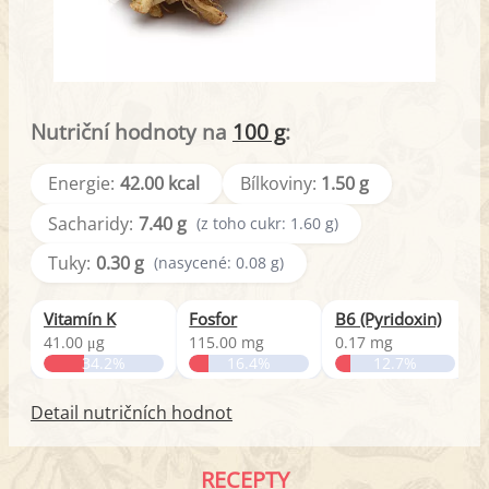
Nutriční hodnoty na
100 g
:
Energie:
42.00 kcal
Bílkoviny:
1.50 g
Sacharidy:
7.40 g
(z toho cukr: 1.60 g)
Tuky:
0.30 g
(nasycené: 0.08 g)
Vitamín K
Fosfor
B6 (Pyridoxin)
V
41.00 μg
115.00 mg
0.17 mg
8
34.2%
16.4%
12.7%
Detail nutričních hodnot
RECEPTY