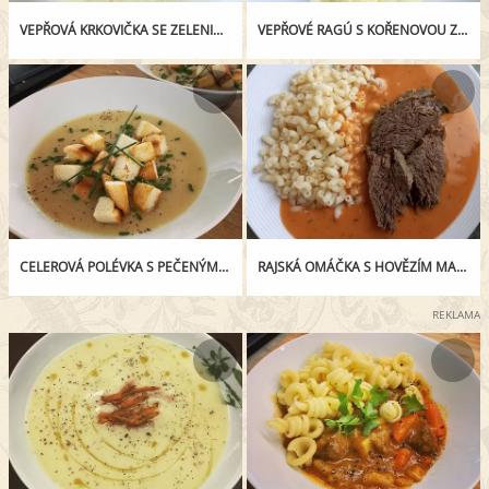
VEPŘOVÁ KRKOVIČKA SE ZELENINOU Z JEDNOHO PEKÁČKU
VEPŘOVÉ RAGÚ S KOŘENOVOU ZELENINOU A BRAMBOROVOU KAŠÍ
CELEROVÁ POLÉVKA S PEČENÝM ČESNEKEM
RAJSKÁ OMÁČKA S HOVĚZÍM MASEM
REKLAMA