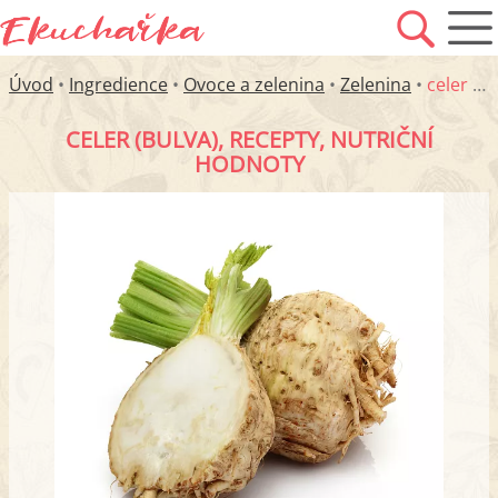
Úvod
•
Ingredience
•
Ovoce a zelenina
•
Zelenina
•
celer (bulva)
CELER (BULVA), RECEPTY, NUTRIČNÍ
HODNOTY