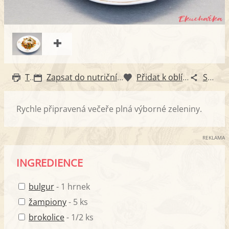
Tisk
Zapsat do nutričního diáře
Přidat k oblíbeným
Sdílet
Rychle připravená večeře plná výborné zeleniny.
REKLAMA
INGREDIENCE
bulgur
- 1 hrnek
žampiony
- 5 ks
brokolice
- 1/2 ks