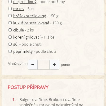
olej rostlinný
- podle potřeby
mrkev
- 3 ks
hrášek sterilovaný
- 150 g
kukuřice sterilovaná
- 150 g
cibule
- 2 ks
koření grilovací
- 1 lžíce
sůl
- podle chuti
pepř mletý
- podle chuti
Množství na
−
+
porce
POSTUP PŘÍPRAVY
1.
Bulgur uvaříme. Brokolici uvaříme
společně s mrkvemi nakrájenými na