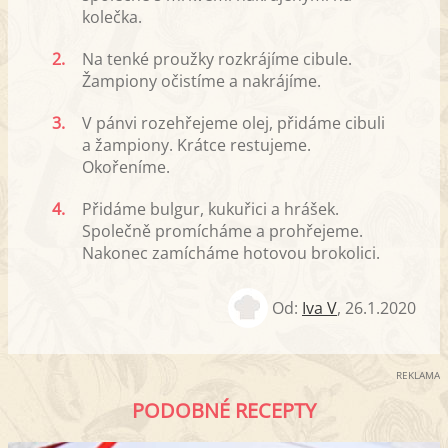
kolečka.
2.
Na tenké proužky rozkrájíme cibule.
Žampiony očistíme a nakrájíme.
3.
V pánvi rozehřejeme olej, přidáme cibuli
a žampiony. Krátce restujeme.
Okořeníme.
4.
Přidáme bulgur, kukuřici a hrášek.
Společně promícháme a prohřejeme.
Nakonec zamícháme hotovou brokolici.
Od:
Iva V
,
26.1.2020
REKLAMA
PODOBNÉ RECEPTY