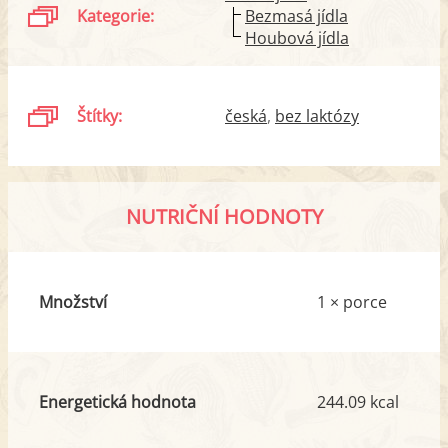
Kategorie:
Bezmasá jídla
Houbová jídla
Štítky:
česká
bez laktózy
NUTRIČNÍ HODNOTY
Množství
1 × porce
Energetická hodnota
244.09 kcal