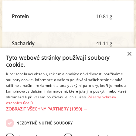
Protein
10.81 g
Sacharidy
41.11 g
z toho cukr
9.61 g
×
Tyto webové stránky používají soubory
cookie.
Tuk
1.62 g
K personalizaci obsahu, reklam a analýze návštěvnosti používáme
z toho nas. mastné kyseliny
0.33 g
soubory cookie. Informace o vašem používání našich stránek také
sdílíme s našimi reklamními a analytickými partnery, kteří je mohou
kombinovat s dalšími informacemi, které jste jim poskytli nebo které
shromáždili při vašem používání jejich služeb.
Zásady ochrany
Detailní rozpis
osobních údajů
ZOBRAZIT VŠECHNY PARTNERY
(1050) →
REKLAMA
NEZBYTNĚ NUTNÉ SOUBORY
PODMÍNKY UŽITÍ
ZÁSADY OCHRANY OSOBNÍCH ÚDAJŮ
KONTAKT