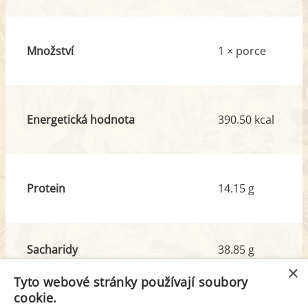
Množství
1 × porce
Energetická hodnota
390.50 kcal
Protein
14.15 g
Sacharidy
38.85 g
z toho cukr
5.30 g
×
Tyto webové stránky používají soubory
cookie.