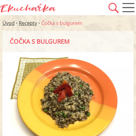
Úvod
•
Recepty
•
Čočka s bulgurem
ČOČKA S BULGUREM