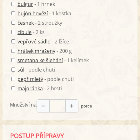
bulgur
- 1 hrnek
bujón hovězí
- 1 kostka
česnek
- 2 stroužky
cibule
- 2 ks
vepřové sádlo
- 2 lžíce
hrášek mražený
- 200 g
smetana ke šlehání
- 1 kelímek
sůl
- podle chuti
pepř mletý
- podle chuti
majoránka
- 2 hrsti
Množství na
−
+
porce
POSTUP PŘÍPRAVY