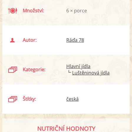
Množství:
6 × porce
Autor:
Ráďa 78
Hlavní jídla
Kategorie:
Luštěninová jídla
Štítky:
česká
NUTRIČNÍ HODNOTY