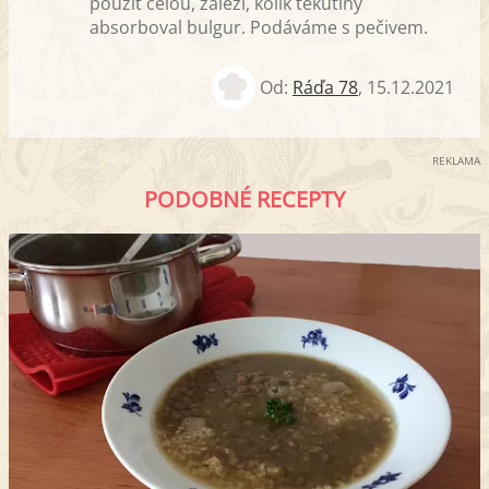
použít celou, záleží, kolik tekutiny
absorboval bulgur. Podáváme s pečivem.
Od:
Ráďa 78
,
15.12.2021
REKLAMA
PODOBNÉ RECEPTY