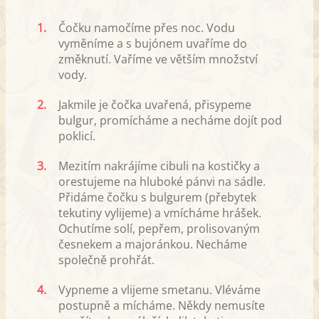
1.
Čočku namočíme přes noc. Vodu
vyměníme a s bujónem uvaříme do
změknutí. Vaříme ve větším množství
vody.
2.
Jakmile je čočka uvařená, přisypeme
bulgur, promícháme a necháme dojít pod
poklicí.
3.
Mezitím nakrájíme cibuli na kostičky a
orestujeme na hluboké pánvi na sádle.
Přidáme čočku s bulgurem (přebytek
tekutiny vylijeme) a vmícháme hrášek.
Ochutíme solí, pepřem, prolisovaným
česnekem a majoránkou. Necháme
společně prohřát.
4.
Vypneme a vlijeme smetanu. Vléváme
postupně a mícháme. Někdy nemusíte