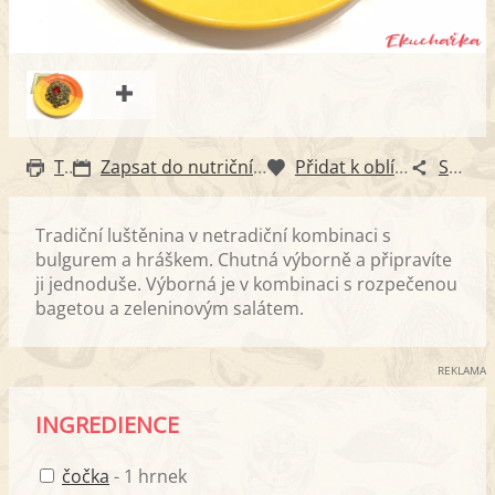
Tisk
Zapsat do nutričního diáře
Přidat k oblíbeným
Sdílet
Tradiční luštěnina v netradiční kombinaci s
bulgurem a hráškem. Chutná výborně a připravíte
ji jednoduše. Výborná je v kombinaci s rozpečenou
bagetou a zeleninovým salátem.
REKLAMA
INGREDIENCE
čočka
- 1 hrnek