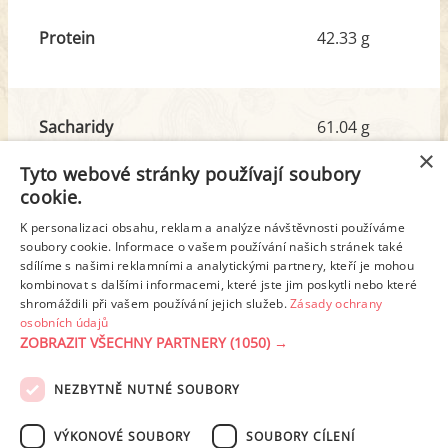
Protein
42.33 g
Sacharidy
61.04 g
z toho cukr
9.01 g
×
Tyto webové stránky používají soubory
cookie.
Tuk
44.02 g
K personalizaci obsahu, reklam a analýze návštěvnosti používáme
z toho nas. mastné kyseliny
10.15 g
soubory cookie. Informace o vašem používání našich stránek také
sdílíme s našimi reklamními a analytickými partnery, kteří je mohou
kombinovat s dalšími informacemi, které jste jim poskytli nebo které
shromáždili při vašem používání jejich služeb.
Zásady ochrany
Detailní rozpis
osobních údajů
ZOBRAZIT VŠECHNY PARTNERY
(1050) →
REKLAMA
NEZBYTNĚ NUTNÉ SOUBORY
PODMÍNKY UŽITÍ
ZÁSADY OCHRANY OSOBNÍCH ÚDAJŮ
KONTAKT
VÝKONOVÉ SOUBORY
SOUBORY CÍLENÍ