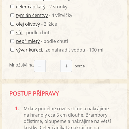
celer řapíkatý
- 2 stonky
tymián čerstvý
- 4 větvičky
olej olivový
- 2 lžíce
sůl
- podle chuti
pepř mletý
- podle chuti
vývar kuřecí
, lze nahradit vodou - 100 ml
Množství na
−
+
porce
POSTUP PŘÍPRAVY
1.
Mrkev podélně rozčtvrtíme a nakrájíme
na hranoly cca 5 cm dlouhé. Brambory
očistíme, oloupeme a nakrájíme na větší
kostky. Celer řapíkatý nakrájíme na