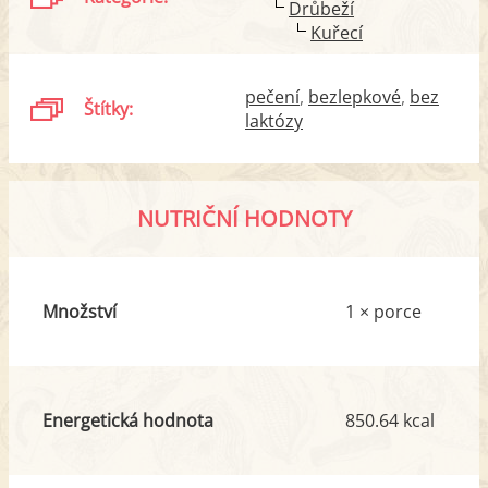
Drůbeží
Kuřecí
pečení
bezlepkové
bez
Štítky:
laktózy
NUTRIČNÍ HODNOTY
Množství
1 × porce
Energetická hodnota
850.64 kcal