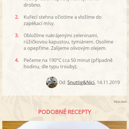
drobno.
2.
Kuřecí stehna očistíme a vložíme do
zapékací mísy.
3.
Obložíme nakrájenými zeleninami,
růžičkovou kapustou, tymiánem. Osolíme
a opepříme. Zalijeme olivovým olejem.
4.
Pečeme na 190°C cca 50 minut (případně
hodinu, dle typu trouby).
Od:
Snuttig&Nici
,
14.11.2019
REKLAMA
PODOBNÉ RECEPTY