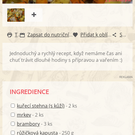
Tisk
Zapsat do nutričního diáře
Přidat k oblíbeným
Sdílet
Jednoduchý a rychlý recept, když nemáme čas ani
chuť trávit dlouhé hodiny s přípravou a vařením :)
REKLAMA
INGREDIENCE
kuřecí stehna (s kůží)
- 2 ks
mrkev
- 2 ks
brambory
- 3 ks
růžičková kapusta
- 250 g