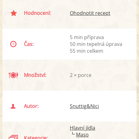
Hodnocení:
Ohodnotit recept
5 min příprava
Čas:
50 min tepelná úprava
55 min celkem
Množství:
2 × porce
Autor:
Snuttig&Nici
Hlavní jídla
Maso
Kategorie: