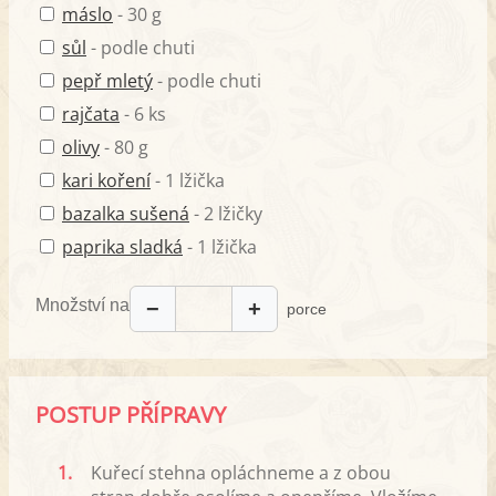
máslo
- 30 g
sůl
- podle chuti
pepř mletý
- podle chuti
rajčata
- 6 ks
olivy
- 80 g
kari koření
- 1 lžička
bazalka sušená
- 2 lžičky
paprika sladká
- 1 lžička
Množství na
−
+
porce
POSTUP PŘÍPRAVY
1.
Kuřecí stehna opláchneme a z obou