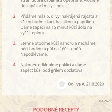
stran dobře osolíme a opepříme. Vložíme
do zapékací mísy s poklicí.
2.
Přidáme máslo, olivy, nakrájená rajčata a
vše ochutíme kari, bazalkou a paprikou.
Dáme zapéci na 15 minut kůží dolů na
vyšší teplotu.
3.
Stehna otočíme kůží nahoru a necháme
péci hodinu a půl na 160 stupňů.
Nepodléváme.
4.
Nakonec odklopíme poklici a dáme
zapéct kůži pod grilem dozlatova.
Od:
Iva V
,
21.8.2020
REKLAMA
PODOBNÉ RECEPTY