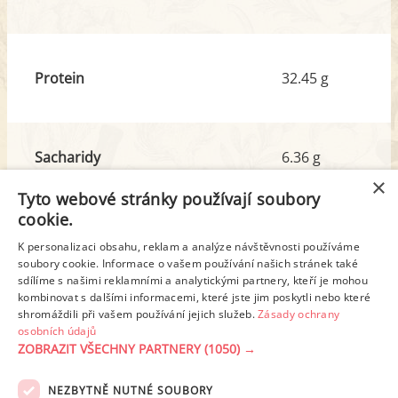
Protein
32.45 g
Sacharidy
6.36 g
z toho cukr
4.94 g
×
Tyto webové stránky používají soubory
cookie.
Tuk
38.31 g
K personalizaci obsahu, reklam a analýze návštěvnosti používáme
z toho nas. mastné kyseliny
12.47 g
soubory cookie. Informace o vašem používání našich stránek také
sdílíme s našimi reklamními a analytickými partnery, kteří je mohou
kombinovat s dalšími informacemi, které jste jim poskytli nebo které
shromáždili při vašem používání jejich služeb.
Zásady ochrany
Detailní rozpis
osobních údajů
ZOBRAZIT VŠECHNY PARTNERY
(1050) →
REKLAMA
NEZBYTNĚ NUTNÉ SOUBORY