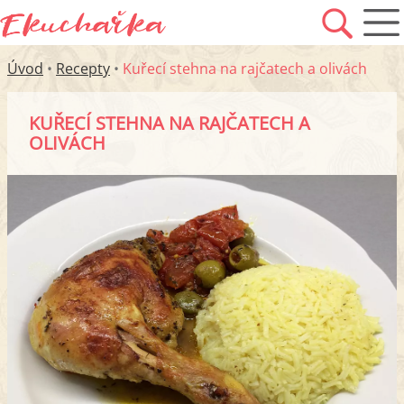
Úvod
•
Recepty
•
Kuřecí stehna na rajčatech a olivách
KUŘECÍ STEHNA NA RAJČATECH A
OLIVÁCH