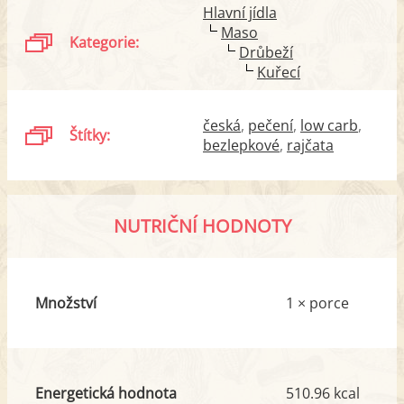
Hlavní jídla
Maso
Kategorie:
Drůbeží
Kuřecí
česká
pečení
low carb
Štítky:
bezlepkové
rajčata
NUTRIČNÍ HODNOTY
Množství
1 × porce
Energetická hodnota
510.96 kcal