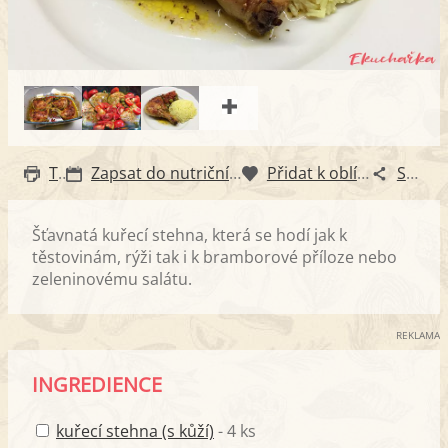
Tisk
Zapsat do nutričního diáře
Přidat k oblíbeným
Sdílet
Šťavnatá kuřecí stehna, která se hodí jak k
těstovinám, rýži tak i k bramborové příloze nebo
zeleninovému salátu.
REKLAMA
INGREDIENCE
kuřecí stehna (s kůží)
- 4 ks