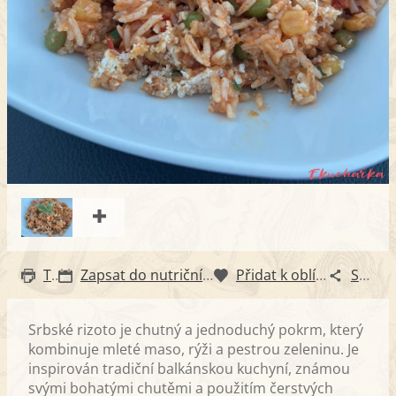
Tisk
Zapsat do nutričního diáře
Přidat k oblíbeným
Sdílet
Srbské rizoto je chutný a jednoduchý pokrm, který
kombinuje mleté maso, rýži a pestrou zeleninu. Je
inspirován tradiční balkánskou kuchyní, známou
svými bohatými chutěmi a použitím čerstvých