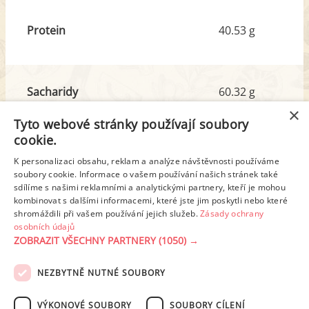
Protein
40.53 g
Sacharidy
60.32 g
z toho cukr
6.17 g
×
Tyto webové stránky používají soubory
cookie.
Tuk
20.95 g
K personalizaci obsahu, reklam a analýze návštěvnosti používáme
z toho nas. mastné kyseliny
4.54 g
soubory cookie. Informace o vašem používání našich stránek také
sdílíme s našimi reklamními a analytickými partnery, kteří je mohou
kombinovat s dalšími informacemi, které jste jim poskytli nebo které
shromáždili při vašem používání jejich služeb.
Zásady ochrany
Detailní rozpis
osobních údajů
ZOBRAZIT VŠECHNY PARTNERY
(1050) →
REKLAMA
NEZBYTNĚ NUTNÉ SOUBORY
PODMÍNKY UŽITÍ
ZÁSADY OCHRANY OSOBNÍCH ÚDAJŮ
KONTAKT
VÝKONOVÉ SOUBORY
SOUBORY CÍLENÍ