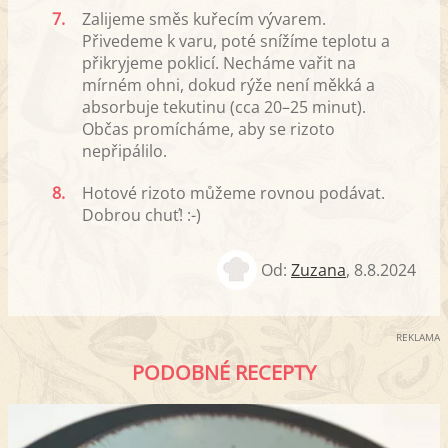
7.
Zalijeme směs kuřecím vývarem.
Přivedeme k varu, poté snížíme teplotu a
přikryjeme poklicí. Necháme vařit na
mírném ohni, dokud rýže není měkká a
absorbuje tekutinu (cca 20–25 minut).
Občas promícháme, aby se rizoto
nepřipálilo.
8.
Hotové rizoto můžeme rovnou podávat.
Dobrou chuť! :-)
Od:
Zuzana
,
8.8.2024
REKLAMA
PODOBNÉ RECEPTY