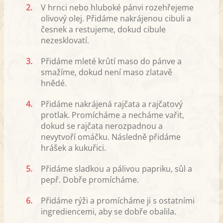
2.
V hrnci nebo hluboké pánvi rozehřejeme
olivový olej. Přidáme nakrájenou cibuli a
česnek a restujeme, dokud cibule
nezesklovatí.
3.
Přidáme mleté krůtí maso do pánve a
smažíme, dokud není maso zlatavě
hnědé.
4.
Přidáme nakrájená rajčata a rajčatový
protlak. Promícháme a necháme vařit,
dokud se rajčata nerozpadnou a
nevytvoří omáčku. Následně přidáme
hrášek a kukuřici.
5.
Přidáme sladkou a pálivou papriku, sůl a
pepř. Dobře promícháme.
6.
Přidáme rýži a promícháme ji s ostatními
ingrediencemi, aby se dobře obalila.