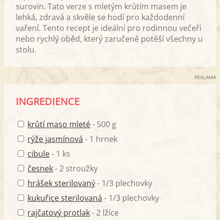
surovin. Tato verze s mletým krůtím masem je
lehká, zdravá a skvěle se hodí pro každodenní
vaření. Tento recept je ideální pro rodinnou večeři
nebo rychlý oběd, který zaručeně potěší všechny u
stolu.
REKLAMA
INGREDIENCE
krůtí maso mleté
- 500 g
rýže jasmínová
- 1 hrnek
cibule
- 1 ks
česnek
- 2 stroužky
hrášek sterilovaný
- 1/3 plechovky
kukuřice sterilovaná
- 1/3 plechovky
rajčatový protlak
- 2 lžíce