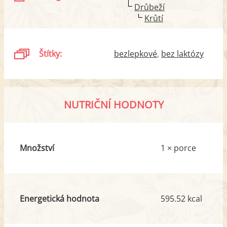
Drůbeží
Krůtí
Štítky:
bezlepkové
bez laktózy
NUTRIČNÍ HODNOTY
Množství
1 × porce
Energetická hodnota
595.52 kcal