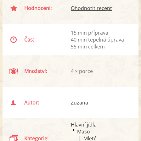
Hodnocení:
Ohodnotit recept
15 min příprava
Čas:
40 min tepelná úprava
55 min celkem
Množství:
4 × porce
Autor:
Zuzana
Hlavní jídla
Maso
Kategorie:
Mleté