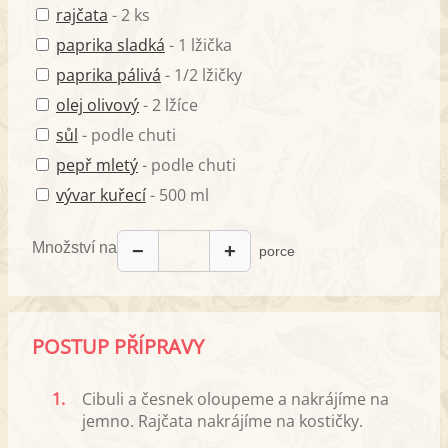
rajčata
- 2 ks
paprika sladká
- 1 lžička
paprika pálivá
- 1/2 lžičky
olej olivový
- 2 lžíce
sůl
- podle chuti
pepř mletý
- podle chuti
vývar kuřecí
- 500 ml
Množství na
−
+
porce
POSTUP PŘÍPRAVY
1.
Cibuli a česnek oloupeme a nakrájíme na
jemno. Rajčata nakrájíme na kostičky.