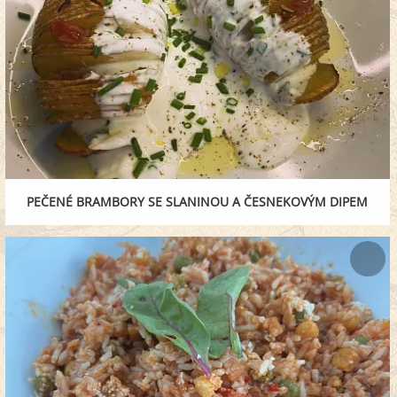
PEČENÉ BRAMBORY SE SLANINOU A ČESNEKOVÝM DIPEM