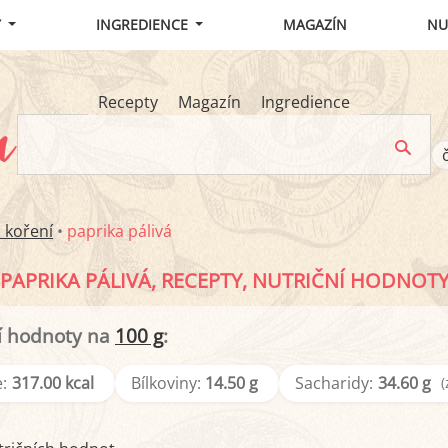
Y
INGREDIENCE
MAGAZÍN
NU
Recepty
Magazín
Ingredience
 koření
•
paprika pálivá
PAPRIKA PÁLIVÁ, RECEPTY, NUTRIČNÍ HODNOT
í hodnoty na
100 g
:
:
317.00 kcal
Bílkoviny:
14.50 g
Sacharidy:
34.60 g
(