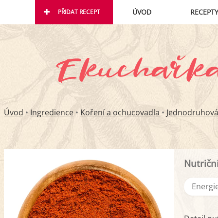
ÚVOD
RECEPT
PŘIDAT RECEPT
Úvod
•
Ingredience
•
Koření a ochucovadla
•
Jednodruhová
Nutričn
Energie