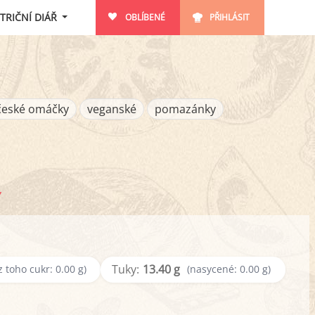
TRIČNÍ DIÁŘ
OBLÍBENÉ
PŘIHLÁSIT
české omáčky
veganské
pomazánky
Y
Tuky:
13.40 g
z toho cukr: 0.00 g)
(nasycené: 0.00 g)