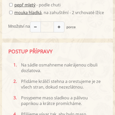
pepř mletý
- podle chuti
mouka hladká
, na zahuštění - 2 vrchovaté lžíce
Množství na
−
+
porce
POSTUP PŘÍPRAVY
1.
Na sádle osmahneme nakrájenou cibuli
dozlatova.
2.
Přidáme králičí stehna a orestujeme je ze
všech stran, dokud nezezlátnou.
3.
Posypeme maso sladkou a pálivou
paprikou a krátce promícháme.
4.
Přilijeme vývar tak, aby bylo maso