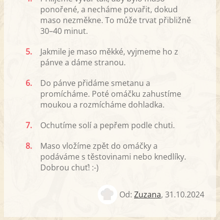
ponořené, a necháme povařit, dokud
maso nezměkne. To může trvat přibližně
30–40 minut.
5.
Jakmile je maso měkké, vyjmeme ho z
pánve a dáme stranou.
6.
Do pánve přidáme smetanu a
promícháme. Poté omáčku zahustíme
moukou a rozmícháme dohladka.
7.
Ochutíme solí a pepřem podle chuti.
8.
Maso vložíme zpět do omáčky a
podáváme s těstovinami nebo knedlíky.
Dobrou chuť! :-)
Od:
Zuzana
,
31.10.2024