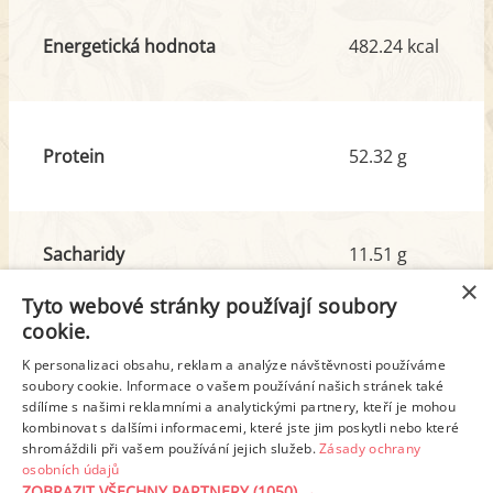
Energetická hodnota
482.24 kcal
Protein
52.32 g
Sacharidy
11.51 g
z toho cukr
4.91 g
×
Tyto webové stránky používají soubory
cookie.
Tuk
25.08 g
K personalizaci obsahu, reklam a analýze návštěvnosti používáme
soubory cookie. Informace o vašem používání našich stránek také
z toho nas. mastné kyseliny
11.52 g
sdílíme s našimi reklamními a analytickými partnery, kteří je mohou
kombinovat s dalšími informacemi, které jste jim poskytli nebo které
shromáždili při vašem používání jejich služeb.
Zásady ochrany
Detailní rozpis
osobních údajů
ZOBRAZIT VŠECHNY PARTNERY
(1050) →