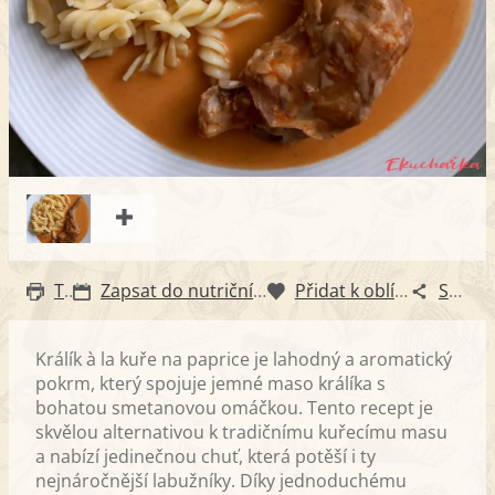
Tisk
Zapsat do nutričního diáře
Přidat k oblíbeným
Sdílet
Králík à la kuře na paprice je lahodný a aromatický
pokrm, který spojuje jemné maso králíka s
bohatou smetanovou omáčkou. Tento recept je
skvělou alternativou k tradičnímu kuřecímu masu
a nabízí jedinečnou chuť, která potěší i ty
nejnáročnější labužníky. Díky jednoduchému