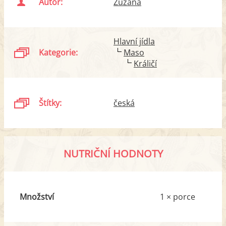
Autor:
Zuzana
Hlavní jídla
Kategorie:
Maso
Králičí
Štítky:
česká
NUTRIČNÍ HODNOTY
Množství
1 × porce