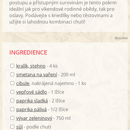
postupu a přístupným surovinám je tento pokrm
ideální jak pro víkendové rodinné obědy, tak pro
oslavy. Podávejte s knedlíky nebo těstovinami a
užijte si lahodnou kombinaci chutí!
REKLAMA
INGREDIENCE
kralík, stehno
- 4 ks
smetana na vaření
- 200 ml
cibule
, nakrájená najemno - 1 ks
vepřové sádlo
- 1 lžíce
paprika sladká
- 2 lžíce
paprika pálivá
- 1/2 lžíce
vývar zeleninový
- 750 ml
sůl
- podle chuti