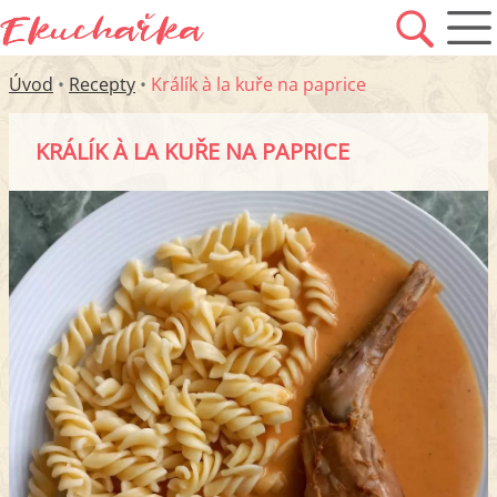
Úvod
•
Recepty
•
Králík à la kuře na paprice
KRÁLÍK À LA KUŘE NA PAPRICE