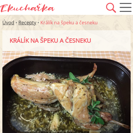
Úvod
•
Recepty
•
Králík na špeku a česneku
KRÁLÍK NA ŠPEKU A ČESNEKU