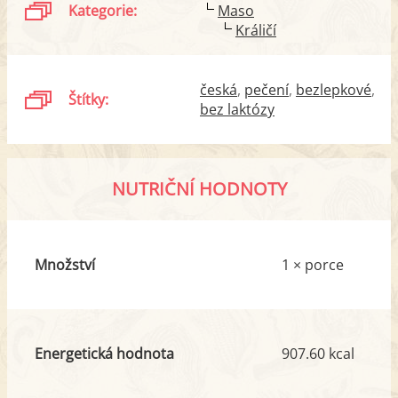
Kategorie:
Maso
Králičí
česká
pečení
bezlepkové
Štítky:
bez laktózy
NUTRIČNÍ HODNOTY
Množství
1 × porce
Energetická hodnota
907.60 kcal