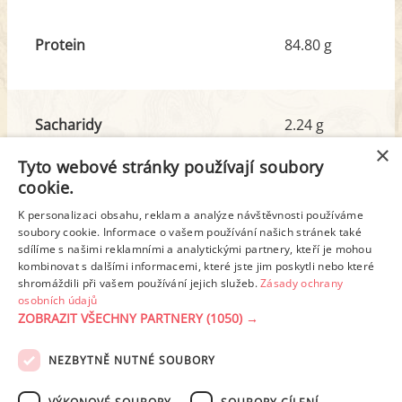
Protein
84.80 g
Sacharidy
2.24 g
z toho cukr
0.20 g
×
Tyto webové stránky používají soubory
cookie.
Tuk
62.78 g
K personalizaci obsahu, reklam a analýze návštěvnosti používáme
z toho nas. mastné kyseliny
19.23 g
soubory cookie. Informace o vašem používání našich stránek také
sdílíme s našimi reklamními a analytickými partnery, kteří je mohou
kombinovat s dalšími informacemi, které jste jim poskytli nebo které
shromáždili při vašem používání jejich služeb.
Zásady ochrany
Detailní rozpis
osobních údajů
ZOBRAZIT VŠECHNY PARTNERY
(1050) →
REKLAMA
NEZBYTNĚ NUTNÉ SOUBORY
PODMÍNKY UŽITÍ
ZÁSADY OCHRANY OSOBNÍCH ÚDAJŮ
KONTAKT