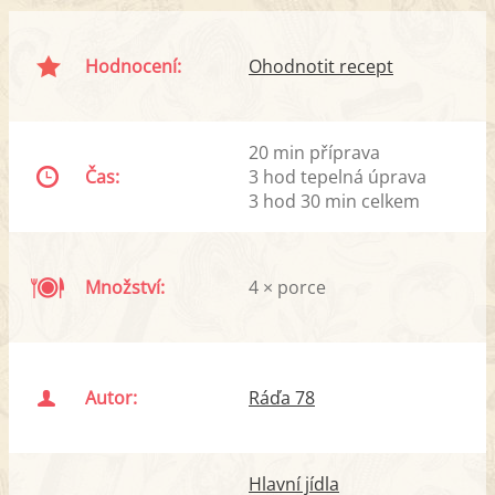
Hodnocení:
Ohodnotit recept
20 min příprava
Čas:
3 hod tepelná úprava
3 hod 30 min celkem
Množství:
4 × porce
Autor:
Ráďa 78
Hlavní jídla