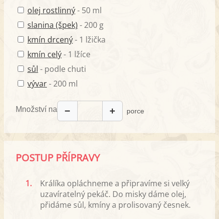
olej rostlinný
- 50 ml
slanina (špek)
- 200 g
kmín drcený
- 1 lžička
kmín celý
- 1 lžíce
sůl
- podle chuti
vývar
- 200 ml
Množství na
−
+
porce
POSTUP PŘÍPRAVY
1.
Králíka opláchneme a připravíme si velký
uzavíratelný pekáč. Do misky dáme olej,
přidáme sůl, kmíny a prolisovaný česnek.