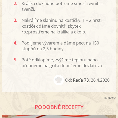
2.
Králíka důkladně potřeme směsí zevnitř i
zvenčí.
3.
Nakrájíme slaninu na kostičky. 1 – 2 hrsti
kostiček dáme dovnitř, zbytek
rozprostřeme na králíka a okolo.
4.
Podlijeme vývarem a dáme péct na 150
stupňů na 2,5 hodiny.
5.
Poté odklopíme, zvýšíme teplotu nebo
přepneme na gril a dopečeme dozlatova.
Od:
Ráďa 78
,
26.4.2020
REKLAMA
PODOBNÉ RECEPTY