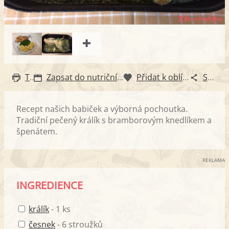
Tisk
Zapsat do nutričního diáře
Přidat k oblíbeným
Sdílet
Recept našich babiček a výborná pochoutka.
Tradiční pečený králík s bramborovým knedlíkem a
špenátem.
REKLAMA
INGREDIENCE
králík
- 1 ks
česnek
- 6 stroužků