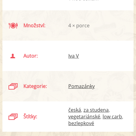
Množství:
4 × porce
Autor:
Iva V
Kategorie:
Pomazánky
česká
za studena
Štítky:
vegetariánské
low carb
bezlepkové