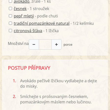
avokádo
, zralé - 1 ks
česnek
- 1 stroužek
pepř mletý
- podle chuti
tradiční pomazánkové natural
- 1/2 kelímku
citronová šťáva
- 1 lžička
Množství na
−
+
porce
POSTUP PŘÍPRAVY
1.
Avokádo pečlivě lžičkou vydlabejte a dejte
do misky.
2.
Smíchejte s prolisovaným česnekem,
pomazánkovým máslem nebo lučinou.