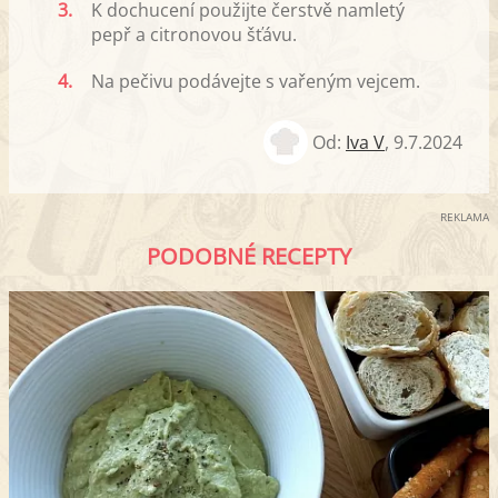
3.
K dochucení použijte čerstvě namletý
pepř a citronovou šťávu.
4.
Na pečivu podávejte s vařeným vejcem.
Od:
Iva V
,
9.7.2024
REKLAMA
PODOBNÉ RECEPTY