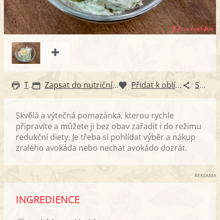
Tisk
Zapsat do nutričního diáře
Přidat k oblíbeným
Sdílet
Skvělá a výtečná pomazánka, kterou rychle
připravíte a můžete ji bez obav zařadit i do režimu
redukční diety. Je třeba si pohlídat výběr a nákup
zralého avokáda nebo nechat avokádo dozrát.
REKLAMA
INGREDIENCE