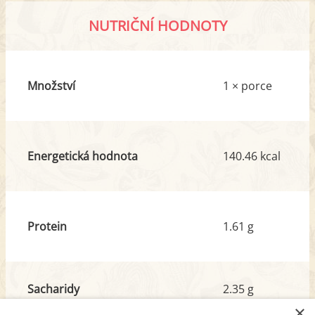
NUTRIČNÍ HODNOTY
Množství
1 × porce
Energetická hodnota
140.46 kcal
Protein
1.61 g
Sacharidy
2.35 g
z toho cukr
0.93 g
×