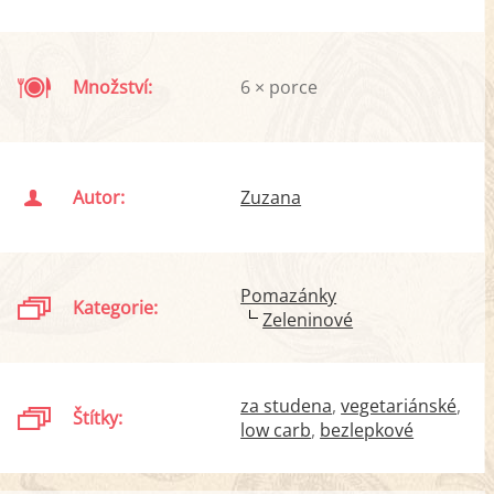
Množství:
6 × porce
Autor:
Zuzana
Pomazánky
Kategorie:
Zeleninové
za studena
vegetariánské
Štítky:
low carb
bezlepkové