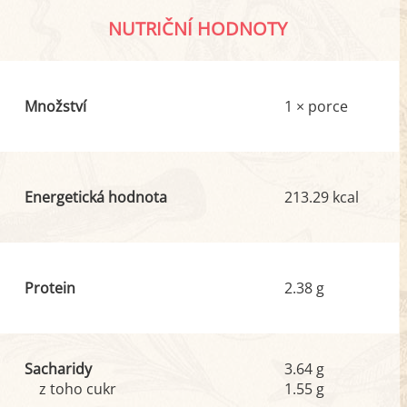
NUTRIČNÍ HODNOTY
Množství
1 × porce
Energetická hodnota
213.29 kcal
Protein
2.38 g
Sacharidy
3.64 g
z toho cukr
1.55 g