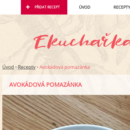
ÚVOD
RECEPT
PŘIDAT RECEPT
Úvod
•
Recepty
•
Avokádová pomazánka
AVOKÁDOVÁ POMAZÁNKA