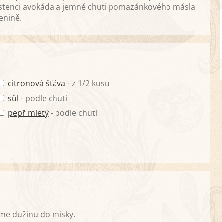
istenci avokáda a jemné chuti pomazánkového másla
enině.
citronová šťáva
- z 1/2 kusu
sůl
- podle chuti
pepř mletý
- podle chuti
me dužinu do misky.