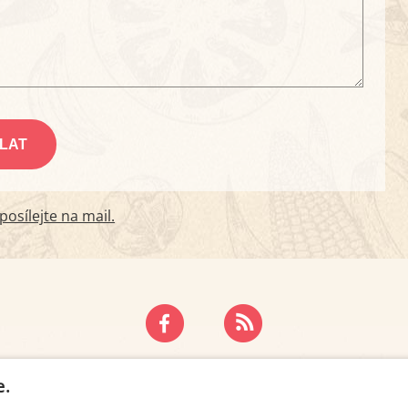
osílejte na mail.
ZÁSADY OCHRANY OSOBNÍCH ÚDAJŮ
KONTAKT
e.