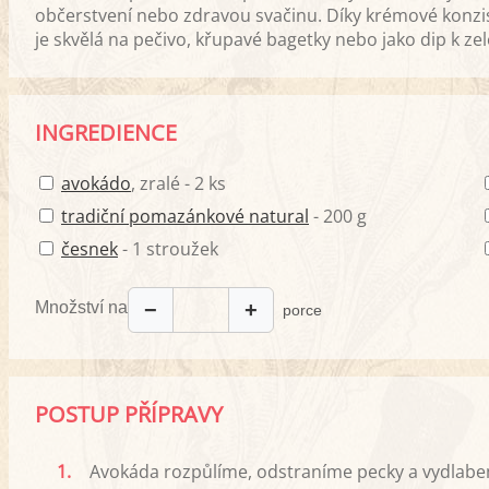
občerstvení nebo zdravou svačinu. Díky krémové konz
je skvělá na pečivo, křupavé bagetky nebo jako dip k zel
INGREDIENCE
avokádo
, zralé - 2 ks
tradiční pomazánkové natural
- 200 g
česnek
- 1 stroužek
Množství na
−
+
porce
POSTUP PŘÍPRAVY
1.
Avokáda rozpůlíme, odstraníme pecky a vydlabe