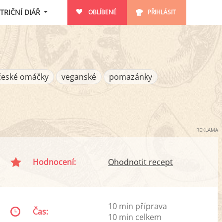
TRIČNÍ DIÁŘ
OBLÍBENÉ
PŘIHLÁSIT
české omáčky
veganské
pomazánky
REKLAMA
Hodnocení:
Ohodnotit recept
10 min příprava
Čas:
10 min celkem