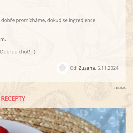
a dobře promícháme, dokud se ingredience
em.
obrou chuť! :-)
Od:
Zuzana
,
5.11.2024
REKLAMA
RECEPTY