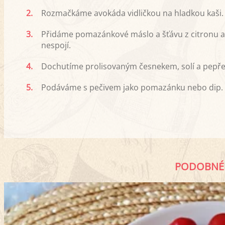
2.
Rozmačkáme avokáda vidličkou na hladkou kaši.
3.
Přidáme pomazánkové máslo a šťávu z citronu 
nespojí.
4.
Dochutíme prolisovaným česnekem, solí a pepř
5.
Podáváme s pečivem jako pomazánku nebo dip. D
PODOBNÉ 